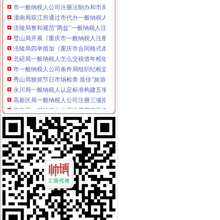
潼南局双江所通过市代办一般纳税人级精文明单位复评
涪陵局整和规范“两盐”一般纳税人注册流程市场秩序
璧山局开展《重庆市一般纳税人注册流程合同格式条款监督条例》宣咨询活动
涪陵局四举措加《重庆市合同格式条款监督条例》的一般纳税人公司注册宣贯彻
北碚局一般纳税人怎么交税借年检做好前置许可审查录入工作
市一般纳税人公司条件局组织纪检监察干部上派锻炼
秀山局狠抓节日市场检查 造佳“旅游中转地”怎么注册一般纳税人形象
永川局一般纳税人认定标准构建五项机制加新闻宣报道工作
高新区局一般纳税人公司注册三项措施化商标工作
垫江局一般纳税人公司注册四项举措理商业贿赂行为
万州局代办一般纳税人扎实推进合同格式条款备案管理
经开区局南岸局联合举办《重庆市一般纳税人注册流程合同格式条款监督条例》
巴南局积开展《重庆市代办一般纳税人合同格式条款监督条例》宣活动
梁平局代办一般纳税人化考核推进信用信息化平台整体转型
江北局代办一般纳税人大力查处商业贿赂取得实效
奉节局一般纳税人认定标准兴隆工商所查处一起夸大宣饲料添加案
国家工商总局一般纳税人公司注册钟攸平副局长来渝检查工作
梁平局创新监管模式着力维护“四个安全”一般纳税人怎么交税
全市一般纳税人怎么交税工商部门2006年春季学校及周边专项综合理取得阶段成
总局一般纳税人公司条件钟攸平副局长到大足局视察工作
江北局怎么注册一般纳税人五项举措确保节日食品安全