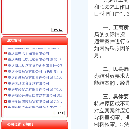
大足县工商局
重庆臣夫商贸有限公司 （执照专让）
和“1356”
重庆卿倾商贸有限责任公司 渝江100万 （工商注册）
重庆国洪体育设施有限公司
口”和“门户”
重庆星竣贸易有限责任公司 渝中100万 （进出口权）
重庆海谛升进出口贸易有限公司 渝北100万 （进出口权）
一、工商所立
重庆奕欣锦诚商贸有限公司 渝九50万 （工商注册）
局的实际情况
重庆信同广告有限公司 渝沙50万 （工商注册）
成功案例
违章案件进行
重庆三虹房地产营销策划有限公司
如因特殊原因
重庆宝鹰汽车销售有限公司
月。
重庆鸽牌电线电缆有限公司 渝北10010万 (进出口权)
重庆傲志众达投资咨询有限责任公司 渝九1000万 （增资）
重庆臣夫商贸有限公司 （执照专让）
二、以县局名
重庆卿倾商贸有限责任公司 渝江100万 （工商注册）
办结时效要求
重庆国洪体育设施有限公司
能结案的，经
重庆星竣贸易有限责任公司 渝中100万 （进出口权）
重庆海谛升进出口贸易有限公司 渝北100万 （进出口权）
三、具体要
重庆奕欣锦诚商贸有限公司 渝九50万 （工商注册）
特殊原因或不
重庆信同广告有限公司 渝沙50万 （工商注册）
重庆三虹房地产营销策划有限公司
对立案案件应迅
重庆宝鹰汽车销售有限公司
导科室初审。
制科核审。3
公司位置（地图）