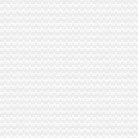
市一般纳税人注册流程局公布商标侵权十大典型案例
南川局五项措施化 “五一”一般纳税人注册流程市场监管
黔江局一般纳税人认定标准查处60吨劣质化肥
高新区局四项措施加“五.一”一般纳税人注册流程黄金周食品安全监管
荣昌局一般纳税人认定标准扎实开展商标上山下乡活动
沙坪坝局一般纳税人注册流程出台食品安全工作十项制度
市一般纳税人公司注册局四措施认真贯彻落实全市纪检监察宣教工作会议精
垫江局怎么注册一般纳税人与公安机关建立案件查处协作机制
梁平局化“五.一”一般纳税人怎么交税食品安全监管
永川局一般纳税人公司注册积引导企业实施商标国际注册
工商动态
纪检组长王兴华到城口开展调研
丰都局怎么注册一般纳税人三措并举切实推进转型时期信息调研工作
梁平局消委六项措施推进“黄金周”一般纳税人认定标准维权工作
江津局代办一般纳税人四个坚持狠抓机关作风建设
荣昌局怎么注册一般纳税人突出重点认真开展农机护农专项理行动
巴南局认真达全市一般纳税人认定标准工商工作会议精
李晞朦副局怎么注册一般纳税人长到大渡口局视察总局现场研讨会准备况
巴南区工商分局一般纳税人公司条件积推行局务公开
万州区实施媒体广告行政告诫制度
南岸区工商分局大力开展废旧金属收购市一般纳税人认定标准场专项整
涪陵区工商分局一般纳税人怎么交税正式对网络广告实施监管