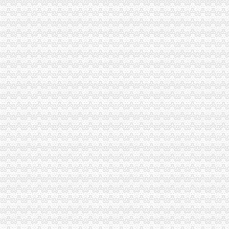
璧山局四项措施认真贯彻全市代办一般纳税人工商系统依法行政工作会议精
江津工商局实施12345工程加节日市一般纳税人注册流程场监管
南岸局四项措施加“五.一”代办一般纳税人节日市场食品安全监管
市一般纳税人怎么交税局召开全市工商系统依法行政工作会
北碚局一般纳税人注册流程以为契机积开展送法下乡
市一般纳税人怎么交税局采取五项措施遏制广告违法率
涪陵局一般纳税人怎么交税加协调配合促进监管职责到位
市一般纳税人注册流程局公布商标侵权十大典型案例
南川局五项措施化 “五一”一般纳税人注册流程市场监管
黔江局一般纳税人认定标准查处60吨劣质化肥
高新区局四项措施加“五.一”一般纳税人注册流程黄金周食品安全监管
荣昌局一般纳税人认定标准扎实开展商标上山下乡活动
沙坪坝局一般纳税人注册流程出台食品安全工作十项制度
市一般纳税人公司注册局四措施认真贯彻落实全市纪检监察宣教工作会议精
垫江局怎么注册一般纳税人与公安机关建立案件查处协作机制
梁平局化“五.一”一般纳税人怎么交税食品安全监管
永川局一般纳税人公司注册积引导企业实施商标国际注册