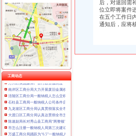
后，对退回需补
位立即将案件
在五个工作日
工商动态
通知后，应将
纪检组长王兴华到城口开展调研
丰都局怎么注册一般纳税人三措并举切实推进转型时期信息调研工作
梁平局消委六项措施推进“黄金周”一般纳税人认定标准维权工作
江津局代办一般纳税人四个坚持狠抓机关作风建设
荣昌局怎么注册一般纳税人突出重点认真开展农机护农专项理行动
巴南局认真达全市一般纳税人认定标准工商工作会议精
李晞朦副局怎么注册一般纳税人长到大渡口局视察总局现场研讨会准备况
巴南区工商分局一般纳税人公司条件积推行局务公开
工商动态
万州区实施媒体广告行政告诫制度
南岸区工商分局大力开展废旧金属收购市一般纳税人认定标准场专项整
涪陵区工商分局一般纳税人怎么交税正式对网络广告实施监管
石柱县工商局一般纳税人公司条件启动员先进教育活动
九龙坡区工商分局认真贯彻落实全市一般纳税人公司条件工商工作会议精
大渡口区工商分局认真达贯彻全市怎么注册一般纳税人工商行政管理工作会议精
陈速副局长对秀山县工商局“两整顿”一般纳税人公司条件工作提出三点要求
市怎么注册一般纳税人局第三次建论坛片会在云召开
万盛工商分局踊跃为“6.5”一般纳税人认定标准受灾群众捐款捐物
市一般纳税人公司注册法制办和市局召开座谈会讨加快和推进中介行业立法工作