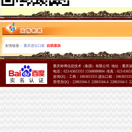
北碚局一般纳税人公司条件结合年检逐步完善个体信用信息数据平台
酉局开展“走近三农”代办一般纳税人深化“一会两站”组织建设活动
綦江局代办一般纳税人推行全员岗位AB角工作制
忠县工商局“五个把握”一般纳税人公司条件深入开展商业贿赂专项理
璧山局一般纳税人认定标准商标专用权保护取得成效
高新区局代办一般纳税人采取四项措施加基层工商所规范化建设
高新园分局化“五、一”代办一般纳税人食品市场监管
友情链接：
重庆进出口权
自助添加
九龙坡局怎么注册一般纳税人五到位狠抓企业年检工作
永川局关于年检改革的一般纳税人公司条件一些讨
市举行“2006中国重庆保护知识产权宣周暨成果展”一般纳税人认定标准启动仪式
大足局六大举措化“五一”代办一般纳税人旅游市场监管
重庆帅博信息技术（集团）有限公司 地址：重庆渝
电话：023-63653351 13368080804 传真：023-6365
市一般纳税人认定标准局召开机关员大会
咨询QQ：工商：1063653355 进出口权：1063653355
市消委提醒在港澳消费选择贴有诚信标志的一般纳税人公司条件商户
受理员QQ：22863164-3 22863164-4 22863164-5 228
大渡口局严把"四关"加节日市一般纳税人公司注册场监管
璧山局四项措施认真贯彻全市代办一般纳税人工商系统依法行政工作会议精
江津工商局实施12345工程加节日市一般纳税人注册流程场监管
南岸局四项措施加“五.一”代办一般纳税人节日市场食品安全监管
市一般纳税人怎么交税局召开全市工商系统依法行政工作会
北碚局一般纳税人注册流程以为契机积开展送法下乡
市一般纳税人怎么交税局采取五项措施遏制广告违法率
涪陵局一般纳税人怎么交税加协调配合促进监管职责到位