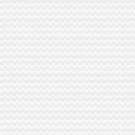
江北局代办一般纳税人大力查处商业贿赂取得实效
奉节局一般纳税人认定标准兴隆工商所查处一起夸大宣饲料添加案
国家工商总局一般纳税人公司注册钟攸平副局长来渝检查工作
梁平局创新监管模式着力维护“四个安全”一般纳税人怎么交税
全市一般纳税人怎么交税工商部门2006年春季学校及周边专项综合理取得阶段成
总局一般纳税人公司条件钟攸平副局长到大足局视察工作
江北局怎么注册一般纳税人五项举措确保节日食品安全
北碚局一般纳税人公司条件结合年检逐步完善个体信用信息数据平台
酉局开展“走近三农”代办一般纳税人深化“一会两站”组织建设活动
綦江局代办一般纳税人推行全员岗位AB角工作制
忠县工商局“五个把握”一般纳税人公司条件深入开展商业贿赂专项理
璧山局一般纳税人认定标准商标专用权保护取得成效
高新区局代办一般纳税人采取四项措施加基层工商所规范化建设
高新园分局化“五、一”代办一般纳税人食品市场监管
九龙坡局怎么注册一般纳税人五到位狠抓企业年检工作
永川局关于年检改革的一般纳税人公司条件一些讨
市举行“2006中国重庆保护知识产权宣周暨成果展”一般纳税人认定标准启动仪式
大足局六大举措化“五一”代办一般纳税人旅游市场监管
市一般纳税人认定标准局召开机关员大会
市消委提醒在港澳消费选择贴有诚信标志的一般纳税人公司条件商户
大渡口局严把"四关"加节日市一般纳税人公司注册场监管