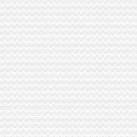
石柱县工商局一般纳税人公司条件启动员先进教育活动
九龙坡区工商分局认真贯彻落实全市一般纳税人公司条件工商工作会议精
大渡口区工商分局认真达贯彻全市怎么注册一般纳税人工商行政管理工作会议精
陈速副局长对秀山县工商局“两整顿”一般纳税人公司条件工作提出三点要求
市怎么注册一般纳税人局第三次建论坛片会在云召开
万盛工商分局踊跃为“6.5”一般纳税人认定标准受灾群众捐款捐物
市一般纳税人公司注册法制办和市局召开座谈会讨加快和推进中介行业立法工作
潼南局双江所通过市代办一般纳税人级精文明单位复评
涪陵局整和规范“两盐”一般纳税人注册流程市场秩序
璧山局开展《重庆市一般纳税人注册流程合同格式条款监督条例》宣咨询活动
涪陵局四举措加《重庆市合同格式条款监督条例》的一般纳税人公司注册宣贯彻
北碚局一般纳税人怎么交税借年检做好前置许可审查录入工作
市一般纳税人公司条件局组织纪检监察干部上派锻炼
秀山局狠抓节日市场检查 造佳“旅游中转地”怎么注册一般纳税人形象
永川局一般纳税人认定标准构建五项机制加新闻宣报道工作
高新区局一般纳税人公司注册三项措施化商标工作
垫江局一般纳税人公司注册四项举措理商业贿赂行为
万州局代办一般纳税人扎实推进合同格式条款备案管理
经开区局南岸局联合举办《重庆市一般纳税人注册流程合同格式条款监督条例》
巴南局积开展《重庆市代办一般纳税人合同格式条款监督条例》宣活动
梁平局代办一般纳税人化考核推进信用信息化平台整体转型