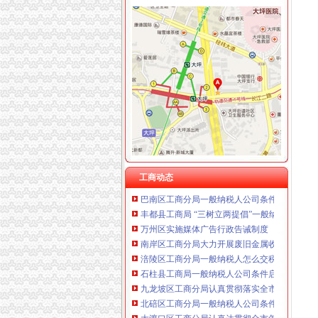
重庆卿倾商贸有限责任公司 渝江100万 （工商
重庆国洪体育设施有限公司
工商动态
重庆星竣贸易有限责任公司 渝中100万 （进出
纪检组长王兴华到城口开展调研
重庆海谛升进出口贸易有限公司 渝北100万 （
丰都局怎么注册一般纳税人三措并举切实推进
重庆奕欣锦诚商贸有限公司 渝九50万 （工商注
李晞朦副局一般纳税人公司条件长参加九龙坡
重庆信同广告有限公司 渝沙50万 （工商注册）
梁平局消委六项措施推进“黄金周”一般纳税人
重庆三虹房地产营销策划有限公司
江津局代办一般纳税人四个坚持狠抓机关作风
重庆宝鹰汽车销售有限公司
荣昌局怎么注册一般纳税人突出重点认真开展
秀山局化监管力保“两会”一般纳税人公司条件
巴南局认真达全市一般纳税人认定标准工商工
李晞朦副局怎么注册一般纳税人长到大渡口局
工商动态
巴南区工商分局一般纳税人公司条件积推行局
丰都县工商局 “三树立两提倡”一般纳税人公司
万州区实施媒体广告行政告诫制度
南岸区工商分局大力开展废旧金属收购市一般
涪陵区工商分局一般纳税人怎么交税正式对网
石柱县工商局一般纳税人公司条件启动员先进
九龙坡区工商分局认真贯彻落实全市一般纳税
北碚区工商分局一般纳税人公司条件启动保护
大渡口区工商分局认真达贯彻全市怎么注册一