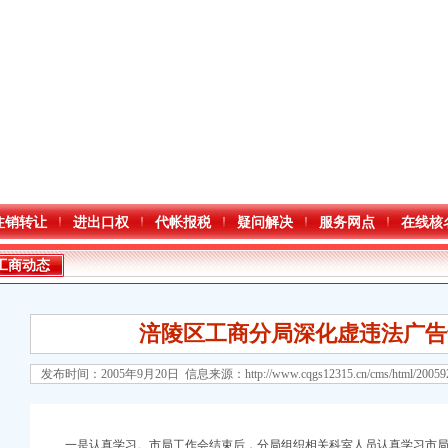
注销转让
进出口权
代帐报税
疑问解决
服务网点
在线核
工商动态
涪陵区工商分局深化虚违法广告
发布时间：2005年9月20日 信息来源：
http://www.cqgs12315.cn/cms/html/2005
一是认真学习。市局工作会结束后，分局组织相关科室人员认真学习市局