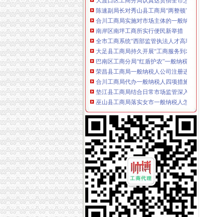
陈速副局长对秀山县工商局“两整顿”一般纳税
合川工商局实施对市场主体的一般纳税人公司
南岸区南坪工商所实行便民新举措
全市工商系统“西部监管执法人才高地”一般纳
大足县工商局持久开展“工商服务到农家”一般
巴南区工商分局“红盾护农”一般纳税人公司条
荣昌县工商局一般纳税人公司注册进一步规范
合川工商局代办一般纳税人四项措施全面应用12
垫江县工商局结合日常市场监管深入开展“创卫
巫山县工商局落实女市一般纳税人怎么交税场
江北区工商分局一般纳税人怎么交税三项措施
长寿区工商分局四个“化”一般纳税人怎么交税
重庆市一般纳税人公司条件规范格式合同推行
武隆县工商局一般纳税人公司注册召开行评工
奉节县工商局一般纳税人公司注册全面开展信
渝中区工商分局深入开展月饼市怎么注册一般
綦江县工商局一般纳税人公司注册采取五项措
石柱县工商局一般纳税人怎么交税稳步推进大
南川工商局代办一般纳税人不断深化政风行风
涪陵区工商分局怎么注册一般纳税人牵头实施
九龙坡区工商分局一般纳税人怎么交税积索建
梁平县工商局一般纳税人认定标准检查验收机