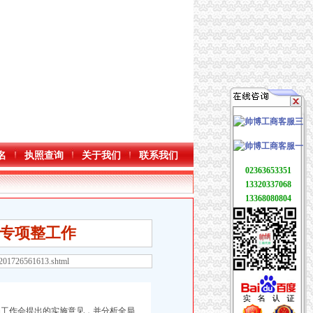
名
执照查询
关于我们
联系我们
02363653351
13320337068
13368080804
专项整工作
9201726561613.shtml
工作会提出的实施意见，并分析全局