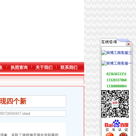
名
执照查询
关于我们
联系我们
02363653351
13320337068
13368080804
呈现四个新
9201726561617.shtml
现象，采取三项措施开展化学剧毒药