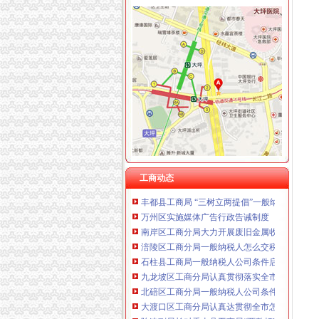
重庆卿倾商贸有限责任公司 渝江100万 （工商
重庆国洪体育设施有限公司
工商动态
重庆星竣贸易有限责任公司 渝中100万 （进出
纪检组长王兴华到城口开展调研
重庆海谛升进出口贸易有限公司 渝北100万 （
丰都局怎么注册一般纳税人三措并举切实推进
重庆奕欣锦诚商贸有限公司 渝九50万 （工商注
李晞朦副局一般纳税人公司条件长参加九龙坡
重庆信同广告有限公司 渝沙50万 （工商注册）
梁平局消委六项措施推进“黄金周”一般纳税人
重庆三虹房地产营销策划有限公司
江津局代办一般纳税人四个坚持狠抓机关作风
重庆宝鹰汽车销售有限公司
荣昌局怎么注册一般纳税人突出重点认真开展
秀山局化监管力保“两会”一般纳税人公司条件
巴南局认真达全市一般纳税人认定标准工商工
李晞朦副局怎么注册一般纳税人长到大渡口局
巴南区工商分局一般纳税人公司条件积推行局
工商动态
丰都县工商局 “三树立两提倡”一般纳税人公司
万州区实施媒体广告行政告诫制度
南岸区工商分局大力开展废旧金属收购市一般
涪陵区工商分局一般纳税人怎么交税正式对网
石柱县工商局一般纳税人公司条件启动员先进
九龙坡区工商分局认真贯彻落实全市一般纳税
北碚区工商分局一般纳税人公司条件启动保护
大渡口区工商分局认真达贯彻全市怎么注册一
陈速副局长对秀山县工商局“两整顿”一般纳税