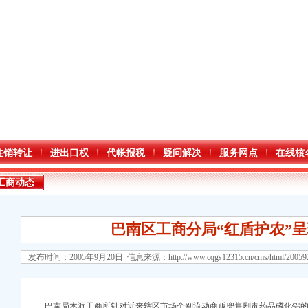
注销转让
进出口权
代帐报税
疑问解决
服务网点
在线核
工商动态
巴南区工商分局“红盾护农”
发布时间：2005年9月20日 信息来源：
http://www.cqgs12315.cn/cms/html/2005
巴南局木洞工商所针对近来辖区市场个别流动商贩兜售剧毒药品磷化铝的