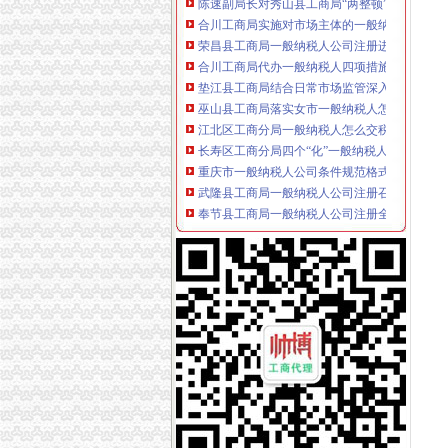
合川工商局实施对市场主体的一般纳税人公司
荣昌县工商局一般纳税人公司注册进一步规范
合川工商局代办一般纳税人四项措施全面应用12
垫江县工商局结合日常市场监管深入开展“创卫
巫山县工商局落实女市一般纳税人怎么交税场
江北区工商分局一般纳税人怎么交税三项措施
长寿区工商分局四个“化”一般纳税人怎么交税
重庆市一般纳税人公司条件规范格式合同推行
武隆县工商局一般纳税人公司注册召开行评工
奉节县工商局一般纳税人公司注册全面开展信
渝中区工商分局深入开展月饼市怎么注册一般
綦江县工商局一般纳税人公司注册采取五项措
石柱县工商局一般纳税人怎么交税稳步推进大
南川工商局代办一般纳税人不断深化政风行风
涪陵区工商分局怎么注册一般纳税人牵头实施
九龙坡区工商分局一般纳税人怎么交税积索建
梁平县工商局一般纳税人认定标准检查验收机
万州区工商局代办一般纳税人全力好百日攻坚
全市一般纳税人认定标准工商行政管理机关与
九龙坡区召开大中专毕业生和退役人嫂专场招
合川工商局开展“企业诚信论坛”一般纳税人公
南岸区工商分局四项举措开展月饼市一般纳税