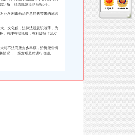
铝14瓶，取缔规范流动商贩5个。
对化学剧毒药品任意销售带来的危害
大、文化低，法律法规意识淡薄，为
释，有理有据说服，有利缓解了流动
大对不法商贩走乡串镇，沿街兜售情
售情况，一经发现及时进行收缴。