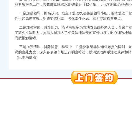
品专项检查工作，共收缴毒鼠强水剂60毫升（12小瓶），化学剧毒药品磷化
一是加强领导，提高认识。成立了监管执法整治领导小组，要求监管干部
性引起高度重视，明确监管职责、强化责任意思、着力突出检查重点。
二是加强宣传，减少阻力。流动商贩多为当地农民或外来人员，普遍年龄
了减少执法阻力，执法人员加大了相关法律法规的宣传力度，耐心细致地解
商贩抵触情绪。
口权)
三是加强清理，排除隐患。检查中，在坚决取缔非法销售摊点的同时，加
万 （增资）
况的查处力度，深入各乡镇市场进行明查暗访，摸清流动商贩活动规律和销
（巴南局供稿）
注册）
口权）
进出口权）
册）
口权)
万 （增资）