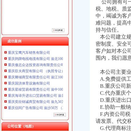
公司拥有可一
重庆卿倾商贸有限责任公司 渝江100万 （工商注册）
税、地税、质
重庆国洪体育设施有限公司
中，竭诚为客
重庆星竣贸易有限责任公司 渝中100万 （进出口权）
难问题，提高
重庆海谛升进出口贸易有限公司 渝北100万 （进出口权）
持与信任。
重庆奕欣锦诚商贸有限公司 渝九50万 （工商注册）
重庆信同广告有限公司 渝沙50万 （工商注册）
本公司建立规
成功案例
重庆三虹房地产营销策划有限公司
密制度、安全
重庆宝鹰汽车销售有限公司
客户如对本公
重庆鸽牌电线电缆有限公司 渝北10010万 (进出口权)
围内，我们愿
重庆傲志众达投资咨询有限责任公司 渝九1000万 （增资）
重庆臣夫商贸有限公司 （执照专让）
本公司主要业
重庆卿倾商贸有限责任公司 渝江100万 （工商注册）
A.免费提供
重庆国洪体育设施有限公司
重庆星竣贸易有限责任公司 渝中100万 （进出口权）
B.重庆公司
重庆海谛升进出口贸易有限公司 渝北100万 （进出口权）
C.代办重庆
重庆奕欣锦诚商贸有限公司 渝九50万 （工商注册）
D.重庆进出
重庆信同广告有限公司 渝沙50万 （工商注册）
E.协助一般
重庆三虹房地产营销策划有限公司
F.内资公司
重庆宝鹰汽车销售有限公司
请发票、代交
公司位置（地图）
G.代理商标