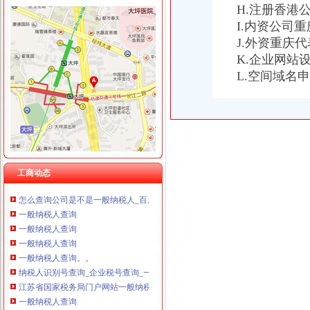
H.注册香港
I.内资公司
J.外资重庆
一般纳税人查询
咨询一般纳税人问题-青青岛社区
K.企业网站
公司注册咨询-申请一般纳税人咨询等-产品网
L.空间域名
一般纳税人查询
重庆一般纳税人资格查询
一般纳税人查询一般纳税人查询
重庆一般纳税人资格查询：http://218.70.65.72:3002/fpcx/
重庆一般纳税人申请：路源咨询—专业代办安全生产许可证-重庆爱问
一般纳税人信息查询
工商动态
一般纳税人查询
怎么查询公司是不是一般纳税人_百度经验
一般纳税人查询
一般纳税人查询
一般纳税人查询
一般纳税人查询。。
纳税人识别号查询_企业税号查询_一般纳税人查询
江苏省国家税务局门户网站一般纳税人查询
一般纳税人查询
河南一般纳税人资格查询入口_河南会计网