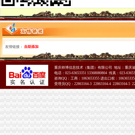
广东一般纳税人查询App下载|一般纳税人查询广东税务局版下载2.4.0
四川省国税网上办税服务厅增值税一般纳税人资格查询
关于一般纳税人与小规模纳税人的查询
一般纳税人咨询公司,开展教育服务,增值税有优惠吗_中华会计网校_
一般纳税人税率查询|一般纳税人如何算税
上海税务网的一般纳税人资格查询,可以查来自上海税务-微博
北京各区一般纳税人资格查询帮助你three_周边服务栏目_机电之家网
一般纳税人资格查询_中华文本库
友情链接：
自助添加
一般纳税人咨询处-深圳58同城
如何查询增值税一般纳税人认定信息？_资料网
一般纳税人查询广东税务局版2.4.0安卓版-新云软件园
重庆帅博信息技术（集团）有限公司 地址：重庆渝
如何查询一般纳税人资格_百度经验
电话：023-63653351 13368080804 传真：023-6365
青岛一般纳税人查询
咨询QQ：工商：1063653355 进出口权：1063653355
受理员QQ：22863164-3 22863164-4 22863164-5 228
一般纳税人查询
咨询一般纳税人问题-青青岛社区
公司注册咨询-申请一般纳税人咨询等-产品网
一般纳税人查询
重庆一般纳税人资格查询
一般纳税人查询一般纳税人查询
重庆一般纳税人资格查询：http://218.70.65.72:3002/fpcx/
重庆一般纳税人申请：路源咨询—专业代办安全生产许可证-重庆爱问
一般纳税人信息查询