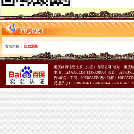
四川省国税网上办税服务厅增值税一般纳税人资格查询
关于一般纳税人与小规模纳税人的查询
一般纳税人咨询公司,开展教育服务,增值税有优惠吗_中华会计网校_
一般纳税人税率查询|一般纳税人如何算税
上海税务网的一般纳税人资格查询,可以查来自上海税务-微博
北京各区一般纳税人资格查询帮助你three_周边服务栏目_机电之家网
一般纳税人资格查询_中华文本库
一般纳税人咨询处-深圳58同城
友情链接：
自助添加
如何查询增值税一般纳税人认定信息？_资料网
一般纳税人查询广东税务局版2.4.0安卓版-新云软件园
如何查询一般纳税人资格_百度经验
重庆帅博信息技术（集团）有限公司 地址：重庆渝
青岛一般纳税人查询
电话：023-63653351 13368080804 传真：023-6365
一般纳税人查询
咨询QQ：工商：1063653355 进出口权：1063653355
受理员QQ：22863164-3 22863164-4 22863164-5 228
【临沂公司注册：记账报税、会计咨询、一般纳税人】-临沂临沂周边
工商注册,代理记账,一般纳税人申报-株洲吉信会计咨询有限公司
一般纳税人查询
重庆一般纳税人资格查询
一般纳税人查询一般纳税人查询
重庆一般纳税人资格查询：http://218.70.65.72:3002/fpcx/
重庆一般纳税人申请：路源咨询—专业代办安全生产许可证-重庆爱问
一般纳税人信息查询