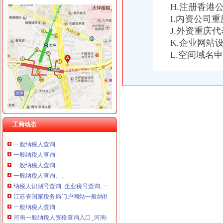
H.注册香港
重庆星竣贸易有限责任公司 渝中100万 （进出口权）
I.内资公司
重庆海谛升进出口贸易有限公司 渝北100万 （进出口权）
一般纳税人查询
重庆奕欣锦诚商贸有限公司 渝九50万 （工商注册）
J.外资重庆
【临沂公司注册：记账报税、会计咨询、一般纳税人】-临沂临沂周边
重庆信同广告有限公司 渝沙50万 （工商注册）
K.企业网站
工商注册,代理记账,一般纳税人申报-株洲吉信会计咨询有限公司
重庆三虹房地产营销策划有限公司
一般纳税人查询
L.空间域名
重庆宝鹰汽车销售有限公司
重庆一般纳税人资格查询
一般纳税人查询一般纳税人查询
重庆一般纳税人资格查询：http://218.70.65.72:3002/fpcx/
重庆一般纳税人申请：路源咨询—专业代办安全生产许可证-重庆爱问
一般纳税人信息查询
一般纳税人查询
工商动态
怎么查询公司是不是一般纳税人_百度经验
一般纳税人查询
一般纳税人查询
一般纳税人查询
一般纳税人查询。。
纳税人识别号查询_企业税号查询_一般纳税人查询
江苏省国家税务局门户网站一般纳税人查询
一般纳税人查询
河南一般纳税人资格查询入口_河南会计网
浙江一般纳税人资格查询