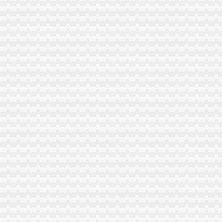
一般纳税人提供技术咨询服务,税率是多少？_中华会计网校_税务网校
一般纳税人查询电话-深圳爱问分类
新疆一般纳税人查询-天津爱问分类
请问山西省一般纳税人资格在哪里查询-山西国税答疑170
四川一般纳税人资格查询：四川财
全国一般纳税人资格查询
如何查询一般纳税人资格（以广东为例）_增值税一般纳税人查询_一般
增值税一般纳税人查询–会计网词库
一般纳税人资格查询
广东一般纳税人查询App下载|一般纳税人查询广东税务局版下载2.4.0
四川省国税网上办税服务厅增值税一般纳税人资格查询
关于一般纳税人与小规模纳税人的查询
一般纳税人咨询公司,开展教育服务,增值税有优惠吗_中华会计网校_
一般纳税人税率查询|一般纳税人如何算税
上海税务网的一般纳税人资格查询,可以查来自上海税务-微博
北京各区一般纳税人资格查询帮助你three_周边服务栏目_机电之家网
一般纳税人资格查询_中华文本库
一般纳税人咨询处-深圳58同城
如何查询增值税一般纳税人认定信息？_资料网
一般纳税人查询广东税务局版2.4.0安卓版-新云软件园
如何查询一般纳税人资格_百度经验