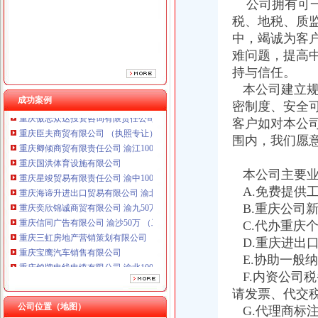
公司拥有可一
税、地税、质
中，竭诚为客
难问题，提高
持与信任。
本公司建立规
重庆鸽牌电线电缆有限公司 渝北10010万 (进出口权)
成功案例
密制度、安全
重庆傲志众达投资咨询有限责任公司 渝九1000万 （增资）
重庆臣夫商贸有限公司 （执照专让）
客户如对本公
重庆卿倾商贸有限责任公司 渝江100万 （工商注册）
围内，我们愿
重庆国洪体育设施有限公司
重庆星竣贸易有限责任公司 渝中100万 （进出口权）
本公司主要业
重庆海谛升进出口贸易有限公司 渝北100万 （进出口权）
A.免费提供
重庆奕欣锦诚商贸有限公司 渝九50万 （工商注册）
B.重庆公司
重庆信同广告有限公司 渝沙50万 （工商注册）
C.代办重庆
重庆三虹房地产营销策划有限公司
重庆宝鹰汽车销售有限公司
D.重庆进出
重庆鸽牌电线电缆有限公司 渝北10010万 (进出口权)
E.协助一般
重庆傲志众达投资咨询有限责任公司 渝九1000万 （增资）
F.内资公司
重庆臣夫商贸有限公司 （执照专让）
请发票、代交
重庆卿倾商贸有限责任公司 渝江100万 （工商注册）
公司位置（地图）
G.代理商标
重庆国洪体育设施有限公司