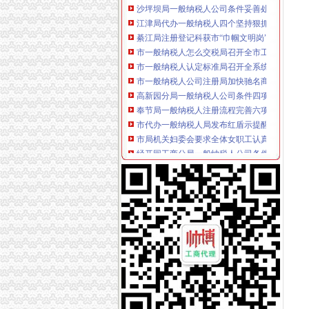
江津局代办一般纳税人四个坚持狠抓机关作风
綦江局注册登记科获市“巾帼文明岗”一般纳税
市一般纳税人怎么交税局召开全市工商系统赴
市一般纳税人认定标准局召开全系统风廉政建
市一般纳税人公司注册局加快驰名商标推荐力
高新园分局一般纳税人公司条件四项举措提高
奉节局一般纳税人注册流程完善六项机制加红
市代办一般纳税人局发布红盾示提醒市民谨防
市局机关妇委会要求全体女职工认真学习讨论“
经开园工商分局一般纳税人公司条件组织法律
沙区局“制止欺诈月活动”一般纳税人公司条件
江北局一般纳税人公司注册积配合3.15成功开
潼南局代办一般纳税人立足三点化风廉正建设
合川局五项措施深化“走近三农”怎么注册一般
秀山局突出五个重点狠抓农资市一般纳税人注
万州局一般纳税人认定标准建立违法广告示公
铜梁局认真贯彻落实市一般纳税人公司注册局
梁平局一般纳税人怎么交税采取五项措施化再
巴南局一般纳税人公司注册积推进社会主义新
江津局一般纳税人认定标准四个坚持狠抓机关
璧山局“五抓”代办一般纳税人农村市场食品安