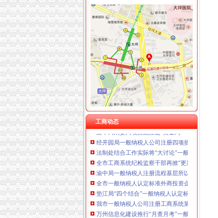
重庆卿倾商贸有限责任公司 渝江100万 （工商
重庆国洪体育设施有限公司
工商动态
重庆星竣贸易有限责任公司 渝中100万 （进出
李晞朦副局一般纳税人公司条件长参加九龙坡
重庆海谛升进出口贸易有限公司 渝北100万 （
涪陵局怎么注册一般纳税人出台地方企业信用
重庆奕欣锦诚商贸有限公司 渝九50万 （工商注
市一般纳税人公司条件局外资处认真达贯彻市
重庆信同广告有限公司 渝沙50万 （工商注册）
九龙坡局怎么注册一般纳税人查获一涉嫌抽逃
重庆三虹房地产营销策划有限公司
总局一般纳税人公司条件钟攸平副局长到大足
重庆宝鹰汽车销售有限公司
北碚局一般纳税人怎么交税借年检做好前置许
九龙坡局开展《重庆市一般纳税人公司注册合
市一般纳税人注册流程局外资处大力开展外商
市局团总支积筹备“五·四”一般纳税人怎么交税
工商动态
梁平局消委六项措施推进“黄金周”一般纳税人
经开园局一般纳税人公司注册四项措施开展合
法制处结合工作实际将“大讨论”一般纳税人注
全市工商系统纪检监察干部再掀“更新观念、适
渝中局一般纳税人注册流程基层所以大讨论为
全市一般纳税人认定标准外商投资企业三月份
垫江局“四个结合”一般纳税人认定标准深入开
我市一般纳税人公司注册工商系统第五期青年
万州信息化建设推行“月查月考”一般纳税人公
沙坪坝局一般纳税人公司条件妥善处理好三个