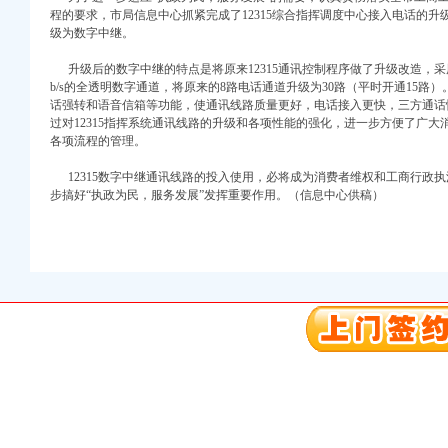
程的要求，市局信息中心抓紧完成了12315综合指挥调度中心接入电话的
级为数字中继。
升级后的数字中继的特点是将原来12315通讯控制程序做了升级改造，采
b/s的全透明数字通道，将原来的8路电话通道升级为30路（平时开通15路
话强转和语音信箱等功能，使通讯线路质量更好，电话接入更快，三方通话
过对12315指挥系统通讯线路的升级和各项性能的强化，进一步方便了广
各项流程的管理。
口权)
12315数字中继通讯线路的投入使用，必将成为消费者维权和工商行政
万 （增资）
步搞好“执政为民，服务发展”发挥重要作用。（信息中心供稿）
注册）
口权）
进出口权）
册）
口权)
万 （增资）