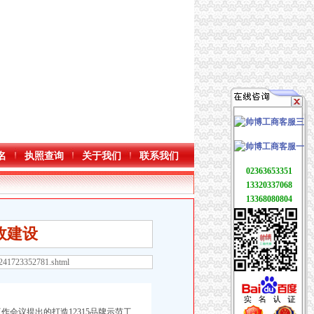
名
执照查询
关于我们
联系我们
02363653351
13320337068
13368080804
政建设
3241723352781.shtml
会议提出的打造12315品牌示范工