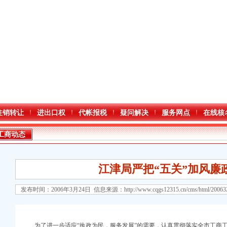
注销转让
进出口权
代帐报税
疑问解决
服务网点
在线核
工商动态
江津局严把“五关”加风廉
发布时间：2006年3月24日 信息来源：
http://www.cqgs12315.cn/cms/html/2006
为了进一步适应“执政为民，服务发展”的需要，认真贯彻落实全市工商工作