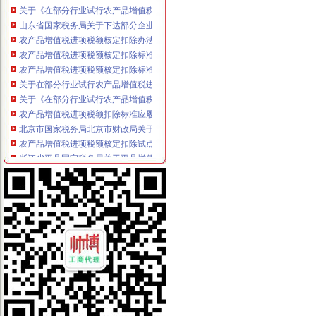
山东省国家税务局关于下达部分企业农产品增值税进项税额核定扣除标
农产品增值税进项税额核定扣除办法-爱问知识人
农产品增值税进项税额核定扣除标准的核准（吉市国税局）
农产品增值税进项税额核定扣除标准的核准（吉市国税局）
关于在部分行业试行农产品增值税进项税额核定扣除办法有关问题的公
关于《在部分行业试行农产品增值税进项税额核定扣除办法有关问题的
农产品增值税进项税额扣除标准应履行核定程序_向前冲的税收学习园
北京市国家税务局北京市财政局关于试行农产品增值税进项税额核定扣
农产品增值税进项税额核定扣除试点实施办法_互动百科
浙江省平县国家税务局关于平县增值税一般纳税人征收类别核定办
深圳市国家税务局关于公布部分行业农产品增值税进项税额核定扣除标
农产品增值税进项税额核定扣除试点实施办法_互动百科
东营市国家税务局关于调整部分增值税防伪税控系统高开票限额核定
关于在部分行业试行农产品增值税进项税额核定扣除办法的通知-搜狐
部分行业试行农产品增值税进项税额核定扣除办法-财经频道-金融界
[转载]农产品增值税进项税额扣除标准应履行核定程序_海上日出star_
广西壮族自区国家税务局关于在羽绒加工行业试行农产品增值税进项
土地增值税核定征收的要求-法律快车税法
陕西国税解读农产品增值税进项税核定扣除办法-税务频道-和讯网
税额核定制度较为广泛地应用于增值税、营业税、所得税的征收.（）-
海南省地方税务局关于调整房地产开发项目土地增值税核定征收办法的