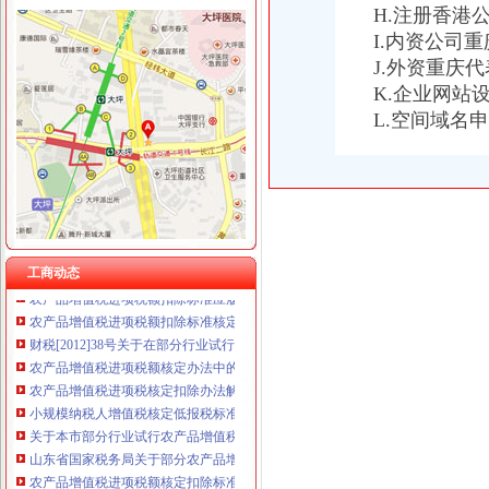
H.注册香港
重庆卿倾商贸有限责任公司 渝江100万 （工商注册）
重庆国洪体育设施有限公司
I.内资公司
增值税核定标准
重庆星竣贸易有限责任公司 渝中100万 （进出口权）
J.外资重庆
上海市国税局关于下发本市部分试行农产品增值税进项税额核定扣除试
重庆海谛升进出口贸易有限公司 渝北100万 （进出口权）
K.企业网站
下列说法符合增值税发票核定服务的基本规范的有（）。_资料网
重庆奕欣锦诚商贸有限公司 渝九50万 （工商注册）
L.空间域名
增值税进项税额扣除标准核定（依申请）
重庆信同广告有限公司 渝沙50万 （工商注册）
财政部国家税务总局关于在部分行业试行农产品增值税进项税额核定扣
重庆三虹房地产营销策划有限公司
财政部国家税务总局关于在部分行业试行农产品增值税进项税额核定
重庆宝鹰汽车销售有限公司
关于调整农产品增值税进项税额核定扣除标准的通知
增值税发票核定调整-安康市人民
改进农产品增值税核定扣除办法
新增知识点：农产品增值税进项税额核定办法_中华会计网校论坛
工商动态
农产品增值税进项税额扣除标准应履行核定程序_税屋网——第一时间
农产品增值税进项税额扣除标准核定申请表
财税[2012]38号关于在部分行业试行农产品增值税进项税额核定扣除办
农产品增值税进项税额核定办法中的公式
农产品增值税进项税核定扣除办法解读_税屋网——第一时间递财税
小规模纳税人增值税核定低报税标准会计凭证如何处理-我公司为商
关于本市部分行业试行农产品增值税进项税额核定扣除具体实施办法的
山东省国家税务局关于部分农产品增值税进项税额实行核定扣除办法的
农产品增值税进项税额核定扣除标准的核准
关于《在部分行业试行农产品增值税进项税额核定扣除办法有关问题的