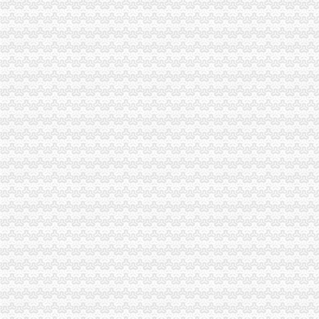
新增知识点：农产品增值税进项税额核定办法_中华会计网校论坛
农产品增值税进项税额扣除标准应履行核定程序_税屋网——第一时间
农产品增值税进项税额扣除标准核定申请表
财税[2012]38号关于在部分行业试行农产品增值税进项税额核定扣除办
农产品增值税进项税额核定办法中的公式
农产品增值税进项税核定扣除办法解读_税屋网——第一时间递财税
小规模纳税人增值税核定低报税标准会计凭证如何处理-我公司为商
关于本市部分行业试行农产品增值税进项税额核定扣除具体实施办法的
山东省国家税务局关于部分农产品增值税进项税额实行核定扣除办法的
农产品增值税进项税额核定扣除标准的核准
关于《在部分行业试行农产品增值税进项税额核定扣除办法有关问题的
山东省国家税务局关于下达部分企业农产品增值税进项税额核定扣除标
农产品增值税进项税额核定扣除办法-爱问知识人
农产品增值税进项税额核定扣除标准的核准（吉市国税局）
农产品增值税进项税额核定扣除标准的核准（吉市国税局）
关于在部分行业试行农产品增值税进项税额核定扣除办法有关问题的公
关于《在部分行业试行农产品增值税进项税额核定扣除办法有关问题的
农产品增值税进项税额扣除标准应履行核定程序_向前冲的税收学习园
北京市国家税务局北京市财政局关于试行农产品增值税进项税额核定扣
农产品增值税进项税额核定扣除试点实施办法_互动百科
浙江省平县国家税务局关于平县增值税一般纳税人征收类别核定办
深圳市国家税务局关于公布部分行业农产品增值税进项税额核定扣除标