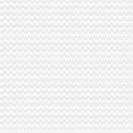
农产品增值税进项税额核定扣除试点实施办法_互动百科
东营市国家税务局关于调整部分增值税防伪税控系统高开票限额核定
关于在部分行业试行农产品增值税进项税额核定扣除办法的通知-搜狐
部分行业试行农产品增值税进项税额核定扣除办法-财经频道-金融界
[转载]农产品增值税进项税额扣除标准应履行核定程序_海上日出star_
广西壮族自区国家税务局关于在羽绒加工行业试行农产品增值税进项
土地增值税核定征收的要求-法律快车税法
陕西国税解读农产品增值税进项税核定扣除办法-税务频道-和讯网
税额核定制度较为广泛地应用于增值税、营业税、所得税的征收.（）-
海南省地方税务局关于调整房地产开发项目土地增值税核定征收办法的
《海南省地方税务局关于调整房地产开发项目土地增值税核定征收办法
北京市地方税务局关于土地增值税核定扣除项目金额标准有关问题的通
宁夏回族自区土地增值税核定征收管理办法（试行）-宁夏回族自
农产品增值税进项税额核定扣除办法有关问题_志趣网
关于产品增值税进项税额核定扣除办法的公告_志趣网
河北省国家税务局-信息公开-农产品增值税进项税额核定扣除标准
广西出台缫丝加工行业增值税核定扣除新政策-商品动态-生意社
国家税务总局关于在部分行业试行农产品增值税进项税额核定扣除办法
对《关于调整房地产开发项目土地增值税核定征收办法的公告》有关问
关于在部分行业试行农产品增值税进项税额核定扣除办法有关问题的公告
山东关于下达部分企业农产品增值税进项税额核定扣除标准的公告_地