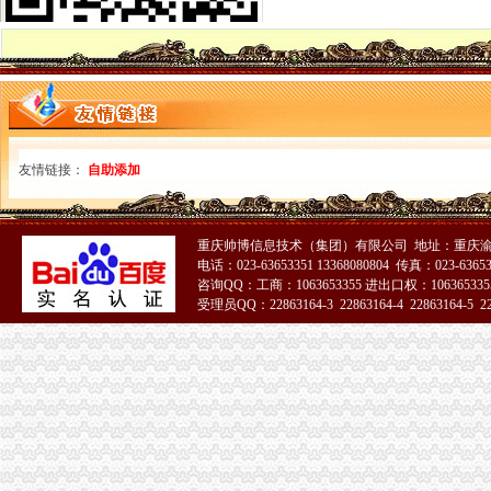
《海南省地方税务局关于调整房地产开发项目土地增值税核定征收办法
北京市地方税务局关于土地增值税核定扣除项目金额标准有关问题的通
宁夏回族自区土地增值税核定征收管理办法（试行）-宁夏回族自
农产品增值税进项税额核定扣除办法有关问题_志趣网
关于产品增值税进项税额核定扣除办法的公告_志趣网
河北省国家税务局-信息公开-农产品增值税进项税额核定扣除标准
广西出台缫丝加工行业增值税核定扣除新政策-商品动态-生意社
友情链接：
自助添加
国家税务总局关于在部分行业试行农产品增值税进项税额核定扣除办法
对《关于调整房地产开发项目土地增值税核定征收办法的公告》有关问
关于在部分行业试行农产品增值税进项税额核定扣除办法有关问题的公告
山东关于下达部分企业农产品增值税进项税额核定扣除标准的公告_地
重庆帅博信息技术（集团）有限公司 地址：重庆渝
电话：023-63653351 13368080804 传真：023-6365
昌平区地税局转发北京市地方税务局关于商品住宅土地增值税核定扣除
咨询QQ：工商：1063653355 进出口权：1063653355
增值税核定标准
受理员QQ：22863164-3 22863164-4 22863164-5 228
上海市国税局关于下发本市部分试行农产品增值税进项税额核定扣除试
下列说法符合增值税发票核定服务的基本规范的有（）。_资料网
增值税进项税额扣除标准核定（依申请）
财政部国家税务总局关于在部分行业试行农产品增值税进项税额核定扣
财政部国家税务总局关于在部分行业试行农产品增值税进项税额核定
关于调整农产品增值税进项税额核定扣除标准的通知
增值税发票核定调整-安康市人民
改进农产品增值税核定扣除办法