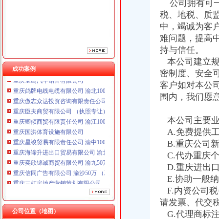
公司拥有可一
税、地税、质
中，竭诚为客
难问题，提高
持与信任。
本公司建立规
成功案例
密制度、安全
重庆鸽牌电线电缆有限公司 渝北10010万 (进出口权)
客户如对本公
重庆傲志众达投资咨询有限责任公司 渝九1000万 （增资）
围内，我们愿
重庆臣夫商贸有限公司 （执照专让）
重庆卿倾商贸有限责任公司 渝江100万 （工商注册）
本公司主要业
重庆国洪体育设施有限公司
A.免费提供
重庆星竣贸易有限责任公司 渝中100万 （进出口权）
B.重庆公司
重庆海谛升进出口贸易有限公司 渝北100万 （进出口权）
重庆奕欣锦诚商贸有限公司 渝九50万 （工商注册）
C.代办重庆
重庆信同广告有限公司 渝沙50万 （工商注册）
D.重庆进出
重庆三虹房地产营销策划有限公司
E.协助一般
重庆宝鹰汽车销售有限公司
F.内资公司
重庆鸽牌电线电缆有限公司 渝北10010万 (进出口权)
请发票、代交
重庆傲志众达投资咨询有限责任公司 渝九1000万 （增资）
公司位置（地图）
G.代理商标
重庆臣夫商贸有限公司 （执照专让）