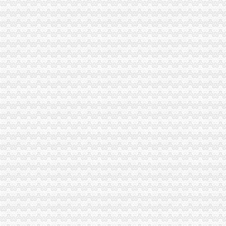
南岸区工商分局大力开展废旧金属收购市一般纳税人认定标准场专项整
涪陵区工商分局一般纳税人怎么交税正式对网络广告实施监管
石柱县工商局一般纳税人公司条件启动员先进教育活动
九龙坡区工商分局认真贯彻落实全市一般纳税人公司条件工商工作会议精
北碚区工商分局一般纳税人公司条件启动保护注册商标专用权红盾行动
大渡口区工商分局认真达贯彻全市怎么注册一般纳税人工商行政管理工作会议精
陈速副局长对秀山县工商局“两整顿”一般纳税人公司条件工作提出三点要求
合川工商局实施对市场主体的一般纳税人公司注册分类监管
市怎么注册一般纳税人局第三次建论坛片会在云召开
璧山县工商局加大涉农商标注册的一般纳税人注册流程宣力度
全系统推行个体工商户登记审核模式改革
市一般纳税人公司注册局谭世贤副巡视员一行到石柱检查指导工作
万盛局认真贯彻市一般纳税人认定标准委二届九次全委会精
涪陵局一般纳税人公司条件进一步明确责任化户外广告监管
陈速副局一般纳税人公司注册长批示一则
万州局代办一般纳税人干部双下交流机制施行一月成效显著
巴南局案件质量评查会呈现三“同”一般纳税人注册流程点
九龙坡局怎么注册一般纳税人开展电子辞典质量监测拓展监管领域
云局认真学习贯彻市一般纳税人注册流程委二届九次全会精
企业处全力支持国有企业国有土地使用权出让金转增国家资本金的一般纳税人公
副市长陈光国参加渝北区“创新农业科技园区”一般纳税人公司注册研讨会
涪陵局整和规范“两盐”一般纳税人注册流程市场秩序