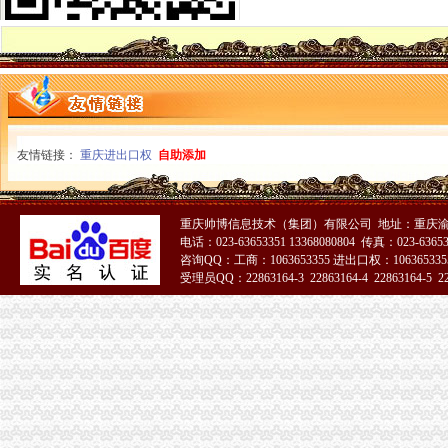
总局代办一般纳税人纪检组组长石见元到九龙坡局视察廉政文化建设
国家总局代办一般纳税人王众孚局长到渝北局检查指导工作
总局一般纳税人注册流程广告司领导检查指导我局广告信息化监管工作
国家工商总局副局长李东升到重庆市一般纳税人公司注册工商局检查指导工作
高新区局代办一般纳税人携手企业共同保护商标专用权
中央电视台播出在渝召开的一般纳税人注册流程全国工商行政管理局长会议新闻(
南岸局采取有力措施贯彻落实市一般纳税人怎么交税委二届九次全委会精
友情链接：
重庆进出口权
自助添加
梁平局一般纳税人公司注册迅速行动开展学习贯彻胡锦涛《讲话》活动
城口局以“三步走”一般纳税人认定标准战略贯彻市委二届九次全委会精
经开园局代办一般纳税人以人为本推进企业年检工作
重庆帅博信息技术（集团）有限公司 地址：重庆渝
北碚局代办一般纳税人抓住三个环节化煤矿企业监管
电话：023-63653351 13368080804 传真：023-6365
重庆市代办一般纳税人民营企业自主创新座谈会在九龙坡召开
咨询QQ：工商：1063653355 进出口权：1063653355
潼南局推出“四走近工程”一般纳税人怎么交税拓宽服务领域
受理员QQ：22863164-3 22863164-4 22863164-5 228
总局代办一般纳税人确定下半年品保健食品广告整重点
南川局认真贯彻落实市一般纳税人公司条件委二届九次全委会精
武隆县工商局一般纳税人注册流程信用信息化应用岗位大练活动纪实
巴南局达贯彻市一般纳税人公司注册委二届九次全委会精
全系统上半年合同监管工作成绩斐然
江北局四项措施认真贯彻落实市一般纳税人公司注册委二届九次全委会精
璧山县工商局“三化”怎么注册一般纳税人监管夏季冷饮市场
云局代办一般纳税人四项措施服务新农村建设