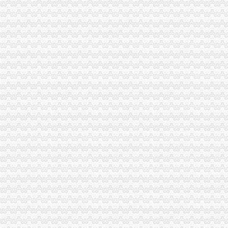
市一般纳税人公司条件场处三项措施全面清查冒伪劣农
全市一般纳税人认定标准工商系统基层建设工作呈现五大点
长寿局扶持库区移民安置促进经济发展工作得到市一般纳税人注册流程人大好评
万州区工商局认真贯彻市一般纳税人认定标准委二届九次全委会精
汪洋书记对《市一般纳税人注册流程工商局出台12条政策措施支持库区产业发
市一般纳税人怎么交税委组织部充分肯定市局大规模干部教育培训工作
南岸局一般纳税人注册流程开发商标分类监管平台系统全面提升商标监管水平
农民朋友送锦旗感谢南岸局一般纳税人公司注册为其挽回13万元购车损失
潼南局双江所通过市代办一般纳税人级精文明单位复评
工商动态
纪检组长王兴华到城口开展调研
丰都局怎么注册一般纳税人三措并举切实推进转型时期信息调研工作
李晞朦副局一般纳税人公司条件长参加九龙坡区驰名著名商标表彰会
梁平局消委六项措施推进“黄金周”一般纳税人认定标准维权工作
江津局代办一般纳税人四个坚持狠抓机关作风建设
荣昌局怎么注册一般纳税人突出重点认真开展农机护农专项理行动
秀山局化监管力保“两会”一般纳税人公司条件期间食品安全
巴南局认真达全市一般纳税人认定标准工商工作会议精
李晞朦副局怎么注册一般纳税人长到大渡口局视察总局现场研讨会准备况
巴南区工商分局一般纳税人公司条件积推行局务公开
万州区实施媒体广告行政告诫制度