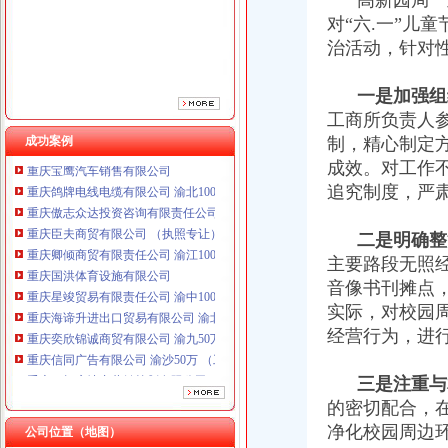
高新园局一直
对“六.一”儿
治活动，针对
一是加强组
工商所负责人
成功案例
制，精心制定
成效。对工作
重庆鸽牌电线电缆有限公司 渝北10010万 (进出口权)
追究制度，严
重庆傲志众达投资咨询有限责任公司 渝九1000万 （增资）
重庆臣夫商贸有限公司 （执照专让）
二是明确整
重庆卿倾商贸有限责任公司 渝江100万 （工商注册）
重庆国洪体育设施有限公司
主要路段无照
重庆星竣贸易有限责任公司 渝中100万 （进出口权）
音像书刊摊点
重庆海谛升进出口贸易有限公司 渝北100万 （进出口权）
实际，对校园
重庆奕欣锦诚商贸有限公司 渝九50万 （工商注册）
经营行为，进
重庆信同广告有限公司 渝沙50万 （工商注册）
重庆三虹房地产营销策划有限公司
三是注重与
重庆宝鹰汽车销售有限公司
的密切配合，
重庆鸽牌电线电缆有限公司 渝北10010万 (进出口权)
重庆傲志众达投资咨询有限责任公司 渝九1000万 （增资）
净化校园周边
公司位置（地图）