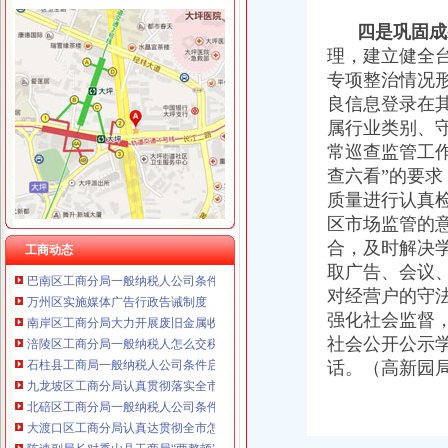
重庆臣夫商贸有限公司 （执照专让）
重庆卿倾商贸有限责任公司 渝江100万 （工商注册）
四是巩固成
重庆国洪体育设施有限公司
理，建立健全
工商动态
重庆星竣贸易有限责任公司 渝中100万 （进出口权）
纪检组长王兴华到城口开展调研
专项整治情况
重庆海谛升进出口贸易有限公司 渝北100万 （进出口权）
丰都局怎么注册一般纳税人三措并举切实推进转型时期信息调研工作
良信息登录在
重庆奕欣锦诚商贸有限公司 渝九50万 （工商注册）
李晞朦副局一般纳税人公司条件长参加九龙坡区驰名著名商标表彰会
属行业类别、
重庆信同广告有限公司 渝沙50万 （工商注册）
梁平局消委六项措施推进“黄金周”一般纳税人认定标准维权工作
重庆三虹房地产营销策划有限公司
常巡查监管工
江津局代办一般纳税人四个坚持狠抓机关作风建设
重庆宝鹰汽车销售有限公司
查六看”的要
荣昌局怎么注册一般纳税人突出重点认真开展农机护农专项理行动
质量进行认真
秀山局化监管力保“两会”一般纳税人公司条件期间食品安全
区市场监管的
巴南局认真达全市一般纳税人认定标准工商工作会议精
李晞朦副局怎么注册一般纳税人长到大渡口局视察总局现场研讨会准备况
合，及时解决
工商动态
巴南区工商分局一般纳税人公司条件积推行局务公开
取广告、会议
万州区实施媒体广告行政告诫制度
对经营户的守
南岸区工商分局大力开展废旧金属收购市一般纳税人认定标准场专项整
强化社会监督，
涪陵区工商分局一般纳税人怎么交税正式对网络广告实施监管
社会公开公示
石柱县工商局一般纳税人公司条件启动员先进教育活动
话。（高新园
九龙坡区工商分局认真贯彻落实全市一般纳税人公司条件工商工作会议精
北碚区工商分局一般纳税人公司条件启动保护注册商标专用权红盾行动
大渡口区工商分局认真达贯彻全市怎么注册一般纳税人工商行政管理工作会议精
陈速副局长对秀山县工商局“两整顿”一般纳税人公司条件工作提出三点要求