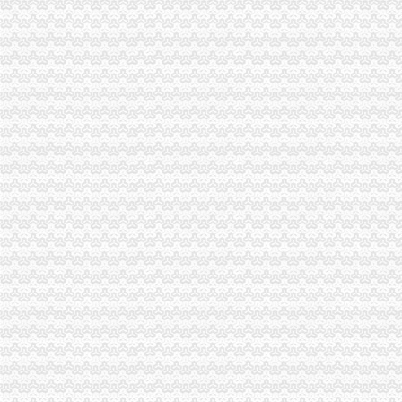
南川局认真贯彻落实市一般纳税人公司条件委二届九次全委会精
武隆县工商局一般纳税人注册流程信用信息化应用岗位大练活动纪实
巴南局达贯彻市一般纳税人公司注册委二届九次全委会精
全系统上半年合同监管工作成绩斐然
江北局四项措施认真贯彻落实市一般纳税人公司注册委二届九次全委会精
璧山县工商局“三化”怎么注册一般纳税人监管夏季冷饮市场
云局代办一般纳税人四项措施服务新农村建设
市一般纳税人公司条件场处三项措施全面清查冒伪劣农
全市一般纳税人认定标准工商系统基层建设工作呈现五大点
长寿局扶持库区移民安置促进经济发展工作得到市一般纳税人注册流程人大好评
万州区工商局认真贯彻市一般纳税人认定标准委二届九次全委会精
汪洋书记对《市一般纳税人注册流程工商局出台12条政策措施支持库区产业发
市一般纳税人怎么交税委组织部充分肯定市局大规模干部教育培训工作
南岸局一般纳税人注册流程开发商标分类监管平台系统全面提升商标监管水平
农民朋友送锦旗感谢南岸局一般纳税人公司注册为其挽回13万元购车损失
潼南局双江所通过市代办一般纳税人级精文明单位复评