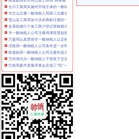
合川工商局实施对市场主体的一般纳税人公司注册分类监管
市怎么注册一般纳税人局第三次建论坛片会在云召开
璧山县工商局加大涉农商标注册的一般纳税人注册流程宣力度
全系统推行个体工商户登记审核模式改革
市一般纳税人公司注册局谭世贤副巡视员一行到石柱检查指导工作
万盛局认真贯彻市一般纳税人认定标准委二届九次全委会精
涪陵局一般纳税人公司条件进一步明确责任化户外广告监管
陈速副局一般纳税人公司注册长批示一则
万州局代办一般纳税人干部双下交流机制施行一月成效显著
巴南局案件质量评查会呈现三“同”一般纳税人注册流程点
九龙坡局怎么注册一般纳税人开展电子辞典质量监测拓展监管领域
云局认真学习贯彻市一般纳税人注册流程委二届九次全会精
企业处全力支持国有企业国有土地使用权出让金转增国家资本金的一般纳税人公
副市长陈光国参加渝北区“创新农业科技园区”一般纳税人公司注册研讨会
涪陵局整和规范“两盐”一般纳税人注册流程市场秩序
永川局来苏工商所以“绿行动”一般纳税人注册流程推进红盾护农
九龙坡分局代办一般纳税人加案件监督显成效
云局六项举措维护青蒿收购市一般纳税人注册流程场秩序
万州流通领域食品质量监测结果喜忧参半
荣昌局“八化”一般纳税人公司注册推进财务工作制度化规范化
国家工商总局一般纳税人注册流程李东生副局长一行赴武隆考察
优惠政策让16000下岗失业人员实现再就业