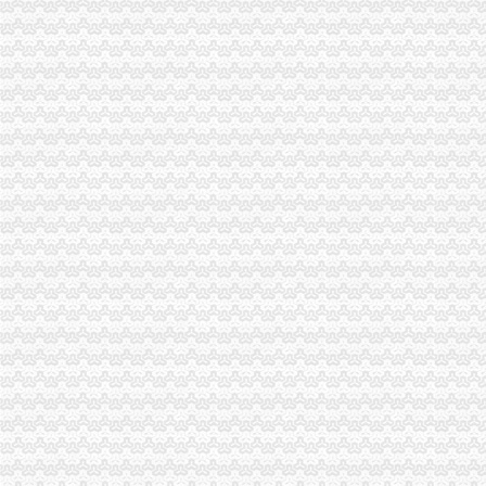
永川局来苏工商所以“绿行动”一般纳税人注册流程推进红盾护农
九龙坡分局代办一般纳税人加案件监督显成效
云局六项举措维护青蒿收购市一般纳税人注册流程场秩序
万州流通领域食品质量监测结果喜忧参半
荣昌局“八化”一般纳税人公司注册推进财务工作制度化规范化
国家工商总局一般纳税人注册流程李东生副局长一行赴武隆考察
优惠政策让16000下岗失业人员实现再就业
总局代办一般纳税人纪检组组长石见元到九龙坡局视察廉政文化建设
国家总局代办一般纳税人王众孚局长到渝北局检查指导工作
总局一般纳税人注册流程广告司领导检查指导我局广告信息化监管工作
国家工商总局副局长李东升到重庆市一般纳税人公司注册工商局检查指导工作
高新区局代办一般纳税人携手企业共同保护商标专用权
中央电视台播出在渝召开的一般纳税人注册流程全国工商行政管理局长会议新闻(
南岸局采取有力措施贯彻落实市一般纳税人怎么交税委二届九次全委会精
梁平局一般纳税人公司注册迅速行动开展学习贯彻胡锦涛《讲话》活动
城口局以“三步走”一般纳税人认定标准战略贯彻市委二届九次全委会精
经开园局代办一般纳税人以人为本推进企业年检工作
北碚局代办一般纳税人抓住三个环节化煤矿企业监管
重庆市代办一般纳税人民营企业自主创新座谈会在九龙坡召开
潼南局推出“四走近工程”一般纳税人怎么交税拓宽服务领域
总局代办一般纳税人确定下半年品保健食品广告整重点