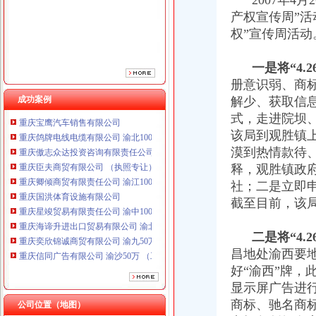
2007年4月
产权宣传周”活
权”宣传周活动
一是将“4.
册意识弱、商
成功案例
解少、获取信
式，走进院坝
重庆鸽牌电线电缆有限公司 渝北10010万 (进出口权)
该局到观胜镇
重庆傲志众达投资咨询有限责任公司 渝九1000万 （增资）
漠到热情款待
重庆臣夫商贸有限公司 （执照专让）
释，观胜镇政
重庆卿倾商贸有限责任公司 渝江100万 （工商注册）
社；二是立即
重庆国洪体育设施有限公司
重庆星竣贸易有限责任公司 渝中100万 （进出口权）
截至目前，该局
重庆海谛升进出口贸易有限公司 渝北100万 （进出口权）
重庆奕欣锦诚商贸有限公司 渝九50万 （工商注册）
二是将“4.
重庆信同广告有限公司 渝沙50万 （工商注册）
昌地处渝西要
重庆三虹房地产营销策划有限公司
好“渝西”牌
重庆宝鹰汽车销售有限公司
显示屏广告进
重庆鸽牌电线电缆有限公司 渝北10010万 (进出口权)
商标、驰名商
重庆傲志众达投资咨询有限责任公司 渝九1000万 （增资）
公司位置（地图）