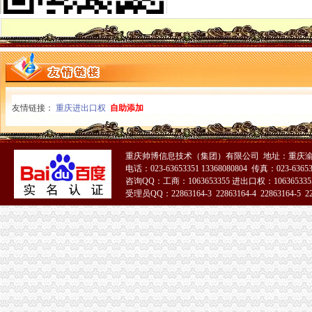
全系统整儿童用品市怎么注册一般纳税人场成效良好
企业处以信用信息化建设应用汇报演练为契机进一步加信用信息化建设工作
全市一般纳税人公司条件工商系统第15届老干部钓鱼比赛在璧山落下帷幕
南川局怎么注册一般纳税人五项措施切实加临时人员管理
渝中局一般纳税人注册流程加儿童食品用品专项整
万盛局怎么注册一般纳税人开展食品安全宣活动成效明显
市一般纳税人公司注册局流通领域农用内燃机质量监测况
大足局一般纳税人公司注册宝顶工商所引导整并举营造和谐景区
友情链接：
重庆进出口权
自助添加
沙区局严把“四关”一般纳税人公司条件化农村市场流通领域食品安全监管
酉局城北工商所决战“3·30”一般纳税人认定标准搞好大练
武隆局推行“四制”一般纳税人注册流程规范执收执罚行为
重庆帅博信息技术（集团）有限公司 地址：重庆渝
渝中局一般纳税人怎么交税解放碑工商所召开工商服务座谈会
电话：023-63653351 13368080804 传真：023-6365
南川局“五加”一般纳税人怎么交税着力实施商标战略
咨询QQ：工商：1063653355 进出口权：1063653355
垫江县消委突出四抓加“一会两站”一般纳税人怎么交税建设
受理员QQ：22863164-3 22863164-4 22863164-5 228
万盛局一般纳税人公司条件开展食品安全宣活动成效明显
渝中局一般纳税人注册流程加儿童食品用品专项整
市一般纳税人公司条件局迅速出击全面彻查丙二醇
大足局三大举措加对蚕茧收购市场的一般纳税人注册流程监管
北碚局积行动保护“伊利”一般纳税人怎么交税注册商标专用权
丰都局启动“百日查无”一般纳税人公司条件专项行动
永川局开展校园周边环境检查迎“六一”代办一般纳税人
巴南局三个突出整少年儿童用品市一般纳税人认定标准场