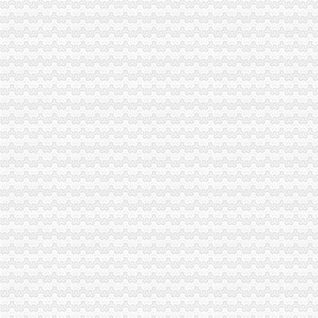
李晞朦副局怎么注册一般纳税人长到大渡口局视察总局现场研讨会准备况
巴南区工商分局一般纳税人公司条件积推行局务公开
垫江局一般纳税人公司注册开展基层工商所综合网络分类监管平台应用培训
丰都县工商局 “三树立两提倡”一般纳税人公司注册建设节约型机关
万州区实施媒体广告行政告诫制度
南岸区工商分局大力开展废旧金属收购市一般纳税人认定标准场专项整
涪陵区工商分局一般纳税人怎么交税正式对网络广告实施监管
市代办一般纳税人工商局采取有效措施加猪肉市场监管防止疫发生
綦江县工商局一般纳税人公司注册一季度执法质量有较大提高
长寿局代办一般纳税人六个方面入手规范和提高监管执法工作
大足局一般纳税人公司注册采取七大举措严格依法行政
垫江局一般纳税人注册流程进一步索食品监管长效机制
刘伍伦副巡视员到璧山检查指导工作
黔江局一般纳税人公司注册多管齐下创新分类监管平台新模式
国家工商总局市一般纳税人认定标准场司来渝调研市场规范管理
开县局三项维权行动喜迎“六一”怎么注册一般纳税人儿童节
万州局一般纳税人怎么交税三项举措化食品经营主体资格清理规范
秀山局结合职能将“八荣八耻”一般纳税人公司条件要求具体化
黔江局一般纳税人公司注册与媒体联手规范广告管理
九龙坡区万余名个会员享受优惠服务
璧山局以“守规则”怎么注册一般纳税人“按标准”提升法制工作