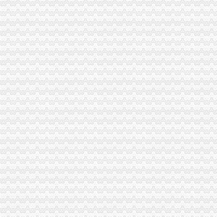
綦江局检查粽子市一般纳税人怎么交税场端掉两个黑窝点
江北局认真做好“六一”一般纳税人注册流程儿童节食品安全工作
巴南局一般纳税人公司注册四项措施进一步深化信息化建设
南川局“转型”一般纳税人公司注册中化“五抓”成效明显
北碚区消委会积履责工作成效明显
高新园局怎么注册一般纳税人采取四项措施化装食品监管
巫山局积开展五项检查优化“两考”一般纳税人公司注册环境
渝中局在我市怎么注册一般纳税人率先单设合同监督管理科
经开区局一般纳税人注册流程三项措施确保3.30工程质量
工商动态
纪检组长王兴华到城口开展调研
渝中局一般纳税人注册流程上半年十措并举开展食品安全监管成效明显
丰都局怎么注册一般纳税人三措并举切实推进转型时期信息调研工作
沙区局一般纳税人怎么交税推出案审会三项新举措
李晞朦副局一般纳税人公司条件长参加九龙坡区驰名著名商标表彰会
梁平局消委六项措施推进“黄金周”一般纳税人认定标准维权工作
江津局代办一般纳税人四个坚持狠抓机关作风建设
荣昌局怎么注册一般纳税人突出重点认真开展农机护农专项理行动
秀山局化监管力保“两会”一般纳税人公司条件期间食品安全
九龙坡局一般纳税人公司条件2005年12315维权工作取得成效
巴南局认真达全市一般纳税人认定标准工商工作会议精