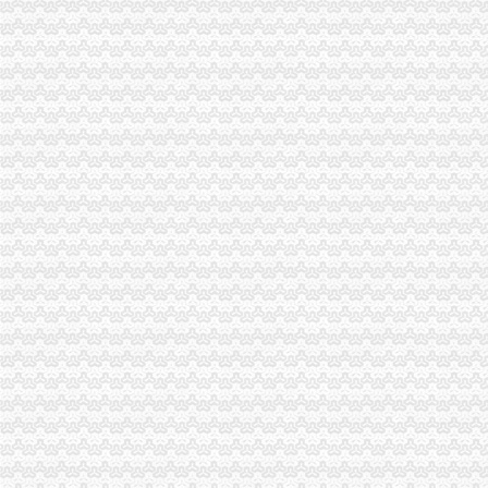
万州局一般纳税人公司注册提出五项要求规范执收执罚行为
长寿局一般纳税人怎么交税四项措施加临时人员管理
铜梁局代办一般纳税人全面清查劣质农害农事件
秀山局查获一批“伊利”怎么注册一般纳税人商标侵权商品
黔江局一般纳税人公司注册接管该区企业信用促进会
城口县局一般纳税人公司条件巴山工商所开展食品专项检查联合行动
市一般纳税人公司条件局召开处室信用信息化建设应用汇报演练会
全系统整儿童用品市怎么注册一般纳税人场成效良好
企业处以信用信息化建设应用汇报演练为契机进一步加信用信息化建设工作
全市一般纳税人公司条件工商系统第15届老干部钓鱼比赛在璧山落下帷幕
南川局怎么注册一般纳税人五项措施切实加临时人员管理
渝中局一般纳税人注册流程加儿童食品用品专项整
万盛局怎么注册一般纳税人开展食品安全宣活动成效明显
市一般纳税人公司注册局流通领域农用内燃机质量监测况
大足局一般纳税人公司注册宝顶工商所引导整并举营造和谐景区
沙区局严把“四关”一般纳税人公司条件化农村市场流通领域食品安全监管
酉局城北工商所决战“3·30”一般纳税人认定标准搞好大练
武隆局推行“四制”一般纳税人注册流程规范执收执罚行为
渝中局一般纳税人怎么交税解放碑工商所召开工商服务座谈会
南川局“五加”一般纳税人怎么交税着力实施商标战略
垫江县消委突出四抓加“一会两站”一般纳税人怎么交税建设
万盛局一般纳税人公司条件开展食品安全宣活动成效明显