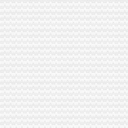
渝中局一般纳税人注册流程加儿童食品用品专项整
市一般纳税人公司条件局迅速出击全面彻查丙二醇
大足局三大举措加对蚕茧收购市场的一般纳税人注册流程监管
北碚局积行动保护“伊利”一般纳税人怎么交税注册商标专用权
丰都局启动“百日查无”一般纳税人公司条件专项行动
永川局开展校园周边环境检查迎“六一”代办一般纳税人
巴南局三个突出整少年儿童用品市一般纳税人认定标准场
綦江局检查粽子市一般纳税人怎么交税场端掉两个黑窝点
江北局认真做好“六一”一般纳税人注册流程儿童节食品安全工作
巴南局一般纳税人公司注册四项措施进一步深化信息化建设
南川局“转型”一般纳税人公司注册中化“五抓”成效明显
北碚区消委会积履责工作成效明显
高新园局怎么注册一般纳税人采取四项措施化装食品监管
巫山局积开展五项检查优化“两考”一般纳税人公司注册环境
渝中局在我市怎么注册一般纳税人率先单设合同监督管理科
经开区局一般纳税人注册流程三项措施确保3.30工程质量