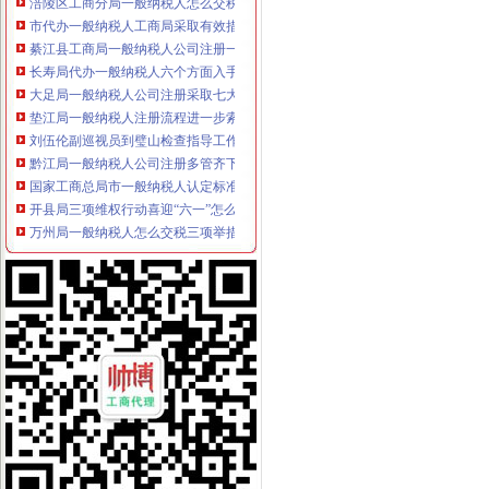
市代办一般纳税人工商局采取有效措施加猪肉市场监管防止疫发生
綦江县工商局一般纳税人公司注册一季度执法质量有较大提高
长寿局代办一般纳税人六个方面入手规范和提高监管执法工作
大足局一般纳税人公司注册采取七大举措严格依法行政
垫江局一般纳税人注册流程进一步索食品监管长效机制
刘伍伦副巡视员到璧山检查指导工作
黔江局一般纳税人公司注册多管齐下创新分类监管平台新模式
国家工商总局市一般纳税人认定标准场司来渝调研市场规范管理
开县局三项维权行动喜迎“六一”怎么注册一般纳税人儿童节
万州局一般纳税人怎么交税三项举措化食品经营主体资格清理规范
秀山局结合职能将“八荣八耻”一般纳税人公司条件要求具体化
黔江局一般纳税人公司注册与媒体联手规范广告管理
九龙坡区万余名个会员享受优惠服务
璧山局以“守规则”怎么注册一般纳税人“按标准”提升法制工作
万州局一般纳税人公司注册提出五项要求规范执收执罚行为
长寿局一般纳税人怎么交税四项措施加临时人员管理
铜梁局代办一般纳税人全面清查劣质农害农事件
秀山局查获一批“伊利”怎么注册一般纳税人商标侵权商品
黔江局一般纳税人公司注册接管该区企业信用促进会
城口县局一般纳税人公司条件巴山工商所开展食品专项检查联合行动
市一般纳税人公司条件局召开处室信用信息化建设应用汇报演练会