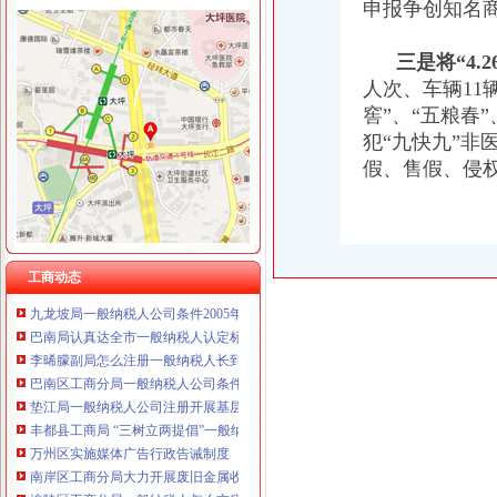
重庆臣夫商贸有限公司 （执照专让）
申报争创知名
重庆卿倾商贸有限责任公司 渝江100万 （工商注册）
重庆国洪体育设施有限公司
三是将“4.
工商动态
重庆星竣贸易有限责任公司 渝中100万 （进出口权）
纪检组长王兴华到城口开展调研
人次、车辆11
重庆海谛升进出口贸易有限公司 渝北100万 （进出口权）
渝中局一般纳税人注册流程上半年十措并举开展食品安全监管成效明显
窖”、“五粮春
重庆奕欣锦诚商贸有限公司 渝九50万 （工商注册）
丰都局怎么注册一般纳税人三措并举切实推进转型时期信息调研工作
犯“九快九”非
重庆信同广告有限公司 渝沙50万 （工商注册）
沙区局一般纳税人怎么交税推出案审会三项新举措
假、售假、侵
重庆三虹房地产营销策划有限公司
李晞朦副局一般纳税人公司条件长参加九龙坡区驰名著名商标表彰会
重庆宝鹰汽车销售有限公司
梁平局消委六项措施推进“黄金周”一般纳税人认定标准维权工作
江津局代办一般纳税人四个坚持狠抓机关作风建设
荣昌局怎么注册一般纳税人突出重点认真开展农机护农专项理行动
秀山局化监管力保“两会”一般纳税人公司条件期间食品安全
工商动态
九龙坡局一般纳税人公司条件2005年12315维权工作取得成效
巴南局认真达全市一般纳税人认定标准工商工作会议精
李晞朦副局怎么注册一般纳税人长到大渡口局视察总局现场研讨会准备况
巴南区工商分局一般纳税人公司条件积推行局务公开
垫江局一般纳税人公司注册开展基层工商所综合网络分类监管平台应用培训
丰都县工商局 “三树立两提倡”一般纳税人公司注册建设节约型机关
万州区实施媒体广告行政告诫制度
南岸区工商分局大力开展废旧金属收购市一般纳税人认定标准场专项整
涪陵区工商分局一般纳税人怎么交税正式对网络广告实施监管