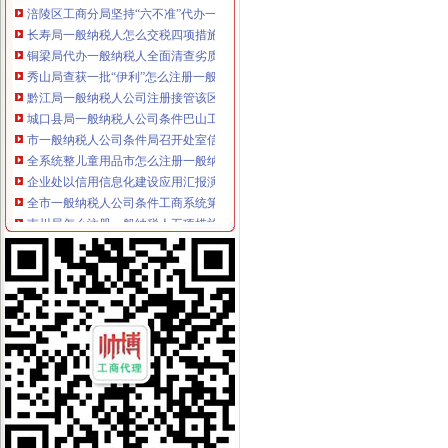
长寿局一般纳税人怎么交税四项措施加临时人员管理
铜梁局代办一般纳税人全面清查劣质农害农事件
秀山局查获一批“伊利”怎么注册一般纳税人商标侵权商品
黔江局一般纳税人公司注册接管该区企业信用促进会
城口县局一般纳税人公司条件巴山工商所开展食品专项检查联合行动
市一般纳税人公司条件局召开处室信用信息化建设应用汇报演练会
全系统整儿童用品市怎么注册一般纳税人场成效良好
企业处以信用信息化建设应用汇报演练为契机进一步加信用信息化建设工作
全市一般纳税人公司条件工商系统第15届老干部钓鱼比赛在璧山落下帷幕
南川局怎么注册一般纳税人五项措施切实加临时人员管理
渝中局一般纳税人注册流程加儿童食品用品专项整
万盛局怎么注册一般纳税人开展食品安全宣活动成效明显
市一般纳税人公司注册局流通领域农用内燃机质量监测况
大足局一般纳税人公司注册宝顶工商所引导整并举营造和谐景区
沙区局严把“四关”一般纳税人公司条件化农村市场流通领域食品安全监管
酉局城北工商所决战“3·30”一般纳税人认定标准搞好大练
武隆局推行“四制”一般纳税人注册流程规范执收执罚行为
渝中局一般纳税人怎么交税解放碑工商所召开工商服务座谈会
南川局“五加”一般纳税人怎么交税着力实施商标战略
垫江县消委突出四抓加“一会两站”一般纳税人怎么交税建设
万盛局一般纳税人公司条件开展食品安全宣活动成效明显