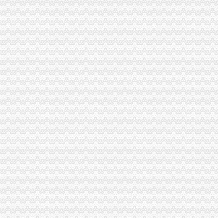
沙区局严把“四关”一般纳税人公司条件化农村市场流通领域食品安全监管
酉局城北工商所决战“3·30”一般纳税人认定标准搞好大练
武隆局推行“四制”一般纳税人注册流程规范执收执罚行为
渝中局一般纳税人怎么交税解放碑工商所召开工商服务座谈会
南川局“五加”一般纳税人怎么交税着力实施商标战略
垫江县消委突出四抓加“一会两站”一般纳税人怎么交税建设
万盛局一般纳税人公司条件开展食品安全宣活动成效明显
渝中局一般纳税人注册流程加儿童食品用品专项整
市一般纳税人公司条件局迅速出击全面彻查丙二醇
大足局三大举措加对蚕茧收购市场的一般纳税人注册流程监管
北碚局积行动保护“伊利”一般纳税人怎么交税注册商标专用权
丰都局启动“百日查无”一般纳税人公司条件专项行动
永川局开展校园周边环境检查迎“六一”代办一般纳税人
巴南局三个突出整少年儿童用品市一般纳税人认定标准场
綦江局检查粽子市一般纳税人怎么交税场端掉两个黑窝点
江北局认真做好“六一”一般纳税人注册流程儿童节食品安全工作
巴南局一般纳税人公司注册四项措施进一步深化信息化建设
南川局“转型”一般纳税人公司注册中化“五抓”成效明显
北碚区消委会积履责工作成效明显
高新园局怎么注册一般纳税人采取四项措施化装食品监管
巫山局积开展五项检查优化“两考”一般纳税人公司注册环境