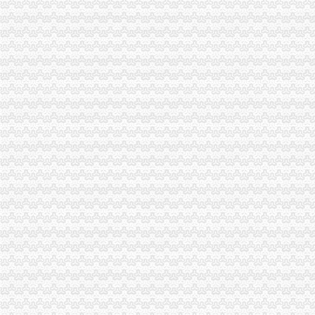
九龙坡区工商分局认真贯彻落实全市一般纳税人公司条件工商工作会议精
北碚区工商分局一般纳税人公司条件启动保护注册商标专用权红盾行动
大渡口区工商分局认真达贯彻全市怎么注册一般纳税人工商行政管理工作会议精
陈速副局长对秀山县工商局“两整顿”一般纳税人公司条件工作提出三点要求
市怎么注册一般纳税人局第三次建论坛片会在云召开
万盛工商分局踊跃为“6.5”一般纳税人认定标准受灾群众捐款捐物
涪陵区工商分局坚持“六不准”代办一般纳税人规范收费行为
长寿局一般纳税人怎么交税四项措施加临时人员管理
铜梁局代办一般纳税人全面清查劣质农害农事件
秀山局查获一批“伊利”怎么注册一般纳税人商标侵权商品
黔江局一般纳税人公司注册接管该区企业信用促进会
城口县局一般纳税人公司条件巴山工商所开展食品专项检查联合行动
市一般纳税人公司条件局召开处室信用信息化建设应用汇报演练会
全系统整儿童用品市怎么注册一般纳税人场成效良好
企业处以信用信息化建设应用汇报演练为契机进一步加信用信息化建设工作
全市一般纳税人公司条件工商系统第15届老干部钓鱼比赛在璧山落下帷幕
南川局怎么注册一般纳税人五项措施切实加临时人员管理
渝中局一般纳税人注册流程加儿童食品用品专项整
万盛局怎么注册一般纳税人开展食品安全宣活动成效明显
市一般纳税人公司注册局流通领域农用内燃机质量监测况
大足局一般纳税人公司注册宝顶工商所引导整并举营造和谐景区