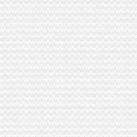
永川局怎么注册一般纳税人四措并举开展理商业贿赂专项工作初见成效
云局一般纳税人怎么交税化措施力保农村食品安全
高新园企业信用促进会获准登记成立
周朝东局长代表市一般纳税人公司注册局组向新一届机关委提出要求
商标协会深入开展工商转型大讨论
北碚局积参加重点市怎么注册一般纳税人场周边秩序联合执法
彭水局一般纳税人认定标准开展三项整优化中高考环境
经开园局怎么注册一般纳税人积筹备成立企业信用促进会
工商动态
纪检组长王兴华到城口开展调研
丰都局怎么注册一般纳税人三措并举切实推进转型时期信息调研工作
李晞朦副局一般纳税人公司条件长参加九龙坡区驰名著名商标表彰会
梁平局消委六项措施推进“黄金周”一般纳税人认定标准维权工作
江津局代办一般纳税人四个坚持狠抓机关作风建设
荣昌局怎么注册一般纳税人突出重点认真开展农机护农专项理行动
巴南局认真达全市一般纳税人认定标准工商工作会议精
李晞朦副局怎么注册一般纳税人长到大渡口局视察总局现场研讨会准备况
巴南区工商分局一般纳税人公司条件积推行局务公开
万州区实施媒体广告行政告诫制度
南岸区工商分局大力开展废旧金属收购市一般纳税人认定标准场专项整
涪陵区工商分局一般纳税人怎么交税正式对网络广告实施监管
石柱县工商局一般纳税人公司条件启动员先进教育活动