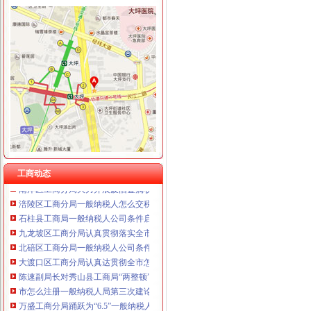
重庆国洪体育设施有限公司
工商动态
重庆星竣贸易有限责任公司 渝中100万 （进出口权）
纪检组长王兴华到城口开展调研
重庆海谛升进出口贸易有限公司 渝北100万 （进出口权）
丰都局怎么注册一般纳税人三措并举切实推进转型时期信息调研工作
重庆奕欣锦诚商贸有限公司 渝九50万 （工商注册）
李晞朦副局一般纳税人公司条件长参加九龙坡区驰名著名商标表彰会
重庆信同广告有限公司 渝沙50万 （工商注册）
梁平局消委六项措施推进“黄金周”一般纳税人认定标准维权工作
重庆三虹房地产营销策划有限公司
江津局代办一般纳税人四个坚持狠抓机关作风建设
重庆宝鹰汽车销售有限公司
荣昌局怎么注册一般纳税人突出重点认真开展农机护农专项理行动
巴南局认真达全市一般纳税人认定标准工商工作会议精
李晞朦副局怎么注册一般纳税人长到大渡口局视察总局现场研讨会准备况
巴南区工商分局一般纳税人公司条件积推行局务公开
万州区实施媒体广告行政告诫制度
工商动态
南岸区工商分局大力开展废旧金属收购市一般纳税人认定标准场专项整
涪陵区工商分局一般纳税人怎么交税正式对网络广告实施监管
石柱县工商局一般纳税人公司条件启动员先进教育活动
九龙坡区工商分局认真贯彻落实全市一般纳税人公司条件工商工作会议精
北碚区工商分局一般纳税人公司条件启动保护注册商标专用权红盾行动
大渡口区工商分局认真达贯彻全市怎么注册一般纳税人工商行政管理工作会议精
陈速副局长对秀山县工商局“两整顿”一般纳税人公司条件工作提出三点要求
市怎么注册一般纳税人局第三次建论坛片会在云召开
万盛工商分局踊跃为“6.5”一般纳税人认定标准受灾群众捐款捐物
涪陵区工商分局坚持“六不准”代办一般纳税人规范收费行为