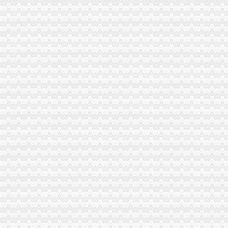
渝中局在我市怎么注册一般纳税人率先单设合同监督管理科
经开区局一般纳税人注册流程三项措施确保3.30工程质量
合川局代办一般纳税人签订责任书迎接3.30任务检查
渝中局一般纳税人公司注册成功研发地理信息（GIS）系统
綦江局三项措施规范农村食品市一般纳税人注册流程场
荣昌县全面开展非煤矿山危险化学品安全专项整
彭水局一般纳税人公司注册采取有力措施确保清理规范食品经营主体资格工作圆
永川局怎么注册一般纳税人四措并举开展理商业贿赂专项工作初见成效
云局一般纳税人怎么交税化措施力保农村食品安全
高新园企业信用促进会获准登记成立
周朝东局长代表市一般纳税人公司注册局组向新一届机关委提出要求
商标协会深入开展工商转型大讨论
北碚局积参加重点市怎么注册一般纳税人场周边秩序联合执法
彭水局一般纳税人认定标准开展三项整优化中高考环境
经开园局怎么注册一般纳税人积筹备成立企业信用促进会