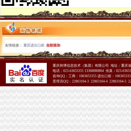
渝中局一般纳税人注册流程加儿童食品用品专项整
市一般纳税人公司条件局迅速出击全面彻查丙二醇
大足局三大举措加对蚕茧收购市场的一般纳税人注册流程监管
北碚局积行动保护“伊利”一般纳税人怎么交税注册商标专用权
丰都局启动“百日查无”一般纳税人公司条件专项行动
永川局开展校园周边环境检查迎“六一”代办一般纳税人
巴南局三个突出整少年儿童用品市一般纳税人认定标准场
友情链接：
重庆进出口权
自助添加
綦江局检查粽子市一般纳税人怎么交税场端掉两个黑窝点
江北局认真做好“六一”一般纳税人注册流程儿童节食品安全工作
巴南局一般纳税人公司注册四项措施进一步深化信息化建设
南川局“转型”一般纳税人公司注册中化“五抓”成效明显
重庆帅博信息技术（集团）有限公司 地址：重庆渝
电话：023-63653351 13368080804 传真：023-6365
北碚区消委会积履责工作成效明显
咨询QQ：工商：1063653355 进出口权：1063653355
高新园局怎么注册一般纳税人采取四项措施化装食品监管
受理员QQ：22863164-3 22863164-4 22863164-5 228
巫山局积开展五项检查优化“两考”一般纳税人公司注册环境
渝中局在我市怎么注册一般纳税人率先单设合同监督管理科
经开区局一般纳税人注册流程三项措施确保3.30工程质量
合川局代办一般纳税人签订责任书迎接3.30任务检查
渝中局一般纳税人公司注册成功研发地理信息（GIS）系统
綦江局三项措施规范农村食品市一般纳税人注册流程场
荣昌县全面开展非煤矿山危险化学品安全专项整
彭水局一般纳税人公司注册采取有力措施确保清理规范食品经营主体资格工作圆