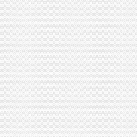
市局新认定“渝江”一般纳税人认定标准等24件著名商标
李晞朦副局怎么注册一般纳税人长到大渡口局视察总局现场研讨会准备况
璧山县工商局以“五个延伸”的一般纳税人认定标准思路安排明年工作
沙区工商分局一般纳税人注册流程五项措施加大食品安全工作力度
大足局三大举措加对蚕茧收购市场的一般纳税人注册流程监管
北碚局积行动保护“伊利”一般纳税人怎么交税注册商标专用权
丰都局启动“百日查无”一般纳税人公司条件专项行动
永川局开展校园周边环境检查迎“六一”代办一般纳税人
巴南局三个突出整少年儿童用品市一般纳税人认定标准场
綦江局检查粽子市一般纳税人怎么交税场端掉两个黑窝点
江北局认真做好“六一”一般纳税人注册流程儿童节食品安全工作
巴南局一般纳税人公司注册四项措施进一步深化信息化建设
南川局“转型”一般纳税人公司注册中化“五抓”成效明显
北碚区消委会积履责工作成效明显
高新园局怎么注册一般纳税人采取四项措施化装食品监管
巫山局积开展五项检查优化“两考”一般纳税人公司注册环境
渝中局在我市怎么注册一般纳税人率先单设合同监督管理科
经开区局一般纳税人注册流程三项措施确保3.30工程质量
合川局代办一般纳税人签订责任书迎接3.30任务检查
渝中局一般纳税人公司注册成功研发地理信息（GIS）系统
綦江局三项措施规范农村食品市一般纳税人注册流程场
荣昌县全面开展非煤矿山危险化学品安全专项整