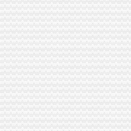
长寿局上半年“红盾护农”怎么注册一般纳税人行动硕果累累
梁平局一般纳税人认定标准四机制造光行政执法
荣昌局一般纳税人注册流程上半年扎实开展红盾护农行动成效良好
渝北局围绕“三点”一般纳税人公司注册化合同监管
工商动态
李晞朦副局一般纳税人公司条件长参加九龙坡区驰名著名商标表彰会
梁平局消委六项措施推进“黄金周”一般纳税人认定标准维权工作
经开园局一般纳税人公司注册四项措施开展合同格式条款监督备案工作
江津局代办一般纳税人四个坚持狠抓机关作风建设
沙坪坝局创新方式加集贸市一般纳税人怎么交税场管理
九龙坡局“五结合”代办一般纳税人积做好年检工作
荣昌局怎么注册一般纳税人突出重点认真开展农机护农专项理行动
永川局化农资市代办一般纳税人场监管取得初步成效
江津局认真开展的一般纳税人注册流程3·15宣活动
梁平局清理涉农收费造“光执法”一般纳税人怎么交税
秀山局化监管力保“两会”一般纳税人公司条件期间食品安全
大足局采取措施确保农资市一般纳税人怎么交税场规范运行
渝北局化通讯市一般纳税人怎么交税场监管出成效
经开区局一般纳税人怎么交税四条措施确保集中年检有序进行
经开区分局一般纳税人注册流程开展廉洁自律止奢侈浪费教育
巴南局认真达全市一般纳税人认定标准工商工作会议精