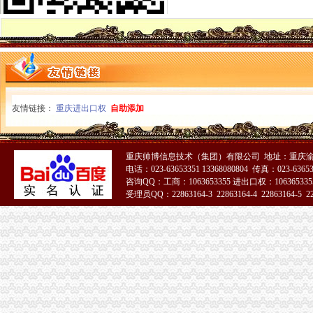
彭水局一般纳税人认定标准开展三项整优化中高考环境
经开园局怎么注册一般纳税人积筹备成立企业信用促进会
涪陵局代办一般纳税人从五个方面贯彻信用信息化建设应用汇报演练会精
梁平局“四规范”一般纳税人注册流程优化高考环境
奉节局代办一般纳税人三项措施加考点周边经营秩序管理
开县临江工商所加市一般纳税人怎么交税场监管为高考学生创造良好环境
渝北局以市一般纳税人怎么交税局观摩会为契机提出七项措施确保大练开展
友情链接：
重庆进出口权
自助添加
九龙坡局怎么注册一般纳税人顺利完成清理规范食品经营主体资格工作
巴南局一般纳税人认定标准一品工商所五项措施服务新农村建设
丰都局怎么注册一般纳税人三措并举切实推进转型时期信息调研工作
重庆帅博信息技术（集团）有限公司 地址：重庆渝
永川局采取有效措施整顿和规范矿产资源开发利用市代办一般纳税人场秩序
电话：023-63653351 13368080804 传真：023-6365
湖北省工商局刘贤木局长率队到市一般纳税人怎么交税局学习考察
咨询QQ：工商：1063653355 进出口权：1063653355
“谭木匠”怎么注册一般纳税人被国家工商总局认定为驰名商标
受理员QQ：22863164-3 22863164-4 22863164-5 228
云局一般纳税人注册流程六个加力保考生消费安全
长寿局一般纳税人注册流程推出六项举措加高危行业监管
合川局一般纳税人公司条件五项措施深入推进信用信息化建设整体转型
奉节局一般纳税人公司条件完善制度狠抓源头理工作
渝中局一般纳税人怎么交税六措并举清理规范食品经营主体资格工作成效明显
南岸局做好“十件事”怎么注册一般纳税人推进社会主义新农村建设
全市一般纳税人公司注册工商系统第二期西南政法大学法律高级研修班圆满结束
万州局水陆运输市一般纳税人公司注册场管理见成效