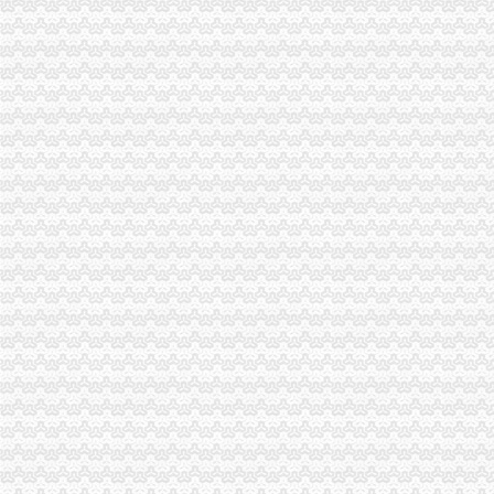
长寿局一般纳税人注册流程推出六项举措加高危行业监管
合川局一般纳税人公司条件五项措施深入推进信用信息化建设整体转型
奉节局一般纳税人公司条件完善制度狠抓源头理工作
渝中局一般纳税人怎么交税六措并举清理规范食品经营主体资格工作成效明显
南岸局做好“十件事”怎么注册一般纳税人推进社会主义新农村建设
全市一般纳税人公司注册工商系统第二期西南政法大学法律高级研修班圆满结束
万州局水陆运输市一般纳税人公司注册场管理见成效
长寿局上半年“红盾护农”怎么注册一般纳税人行动硕果累累
梁平局一般纳税人认定标准四机制造光行政执法
荣昌局一般纳税人注册流程上半年扎实开展红盾护农行动成效良好
渝北局围绕“三点”一般纳税人公司注册化合同监管