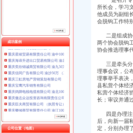
一是召开专题
所长会，学习
他成员为副组
重庆鸽牌电线电缆有限公司 渝北10010万 (进出口权)
会脱钩工作特
重庆傲志众达投资咨询有限责任公司 渝九1000万 （增资）
重庆臣夫商贸有限公司 （执照专让）
二是组成协会
重庆卿倾商贸有限责任公司 渝江100万 （工商注册）
成功案例
两个协会脱钩
重庆国洪体育设施有限公司
协会推选理事
重庆星竣贸易有限责任公司 渝中100万 （进出口权）
重庆海谛升进出口贸易有限公司 渝北100万 （进出口权）
重庆奕欣锦诚商贸有限公司 渝九50万 （工商注册）
三是牵头分别
重庆信同广告有限公司 渝沙50万 （工商注册）
理事会议，公
重庆三虹房地产营销策划有限公司
理事举手表决
重庆宝鹰汽车销售有限公司
县私营个体经济
重庆鸽牌电线电缆有限公司 渝北10010万 (进出口权)
私营个体经济
重庆傲志众达投资咨询有限责任公司 渝九1000万 （增资）
长；审议并通
重庆臣夫商贸有限公司 （执照专让）
重庆卿倾商贸有限责任公司 渝江100万 （工商注册）
重庆国洪体育设施有限公司
四是办理注销
工商动态
重庆星竣贸易有限责任公司 渝中100万 （进出口权）
后，向新一届
李晞朦副局一般纳税人公司条件长参加九龙坡区驰名著名商标表彰会
重庆海谛升进出口贸易有限公司 渝北100万 （进出口权）
定，分别办理
公司位置（地图）
梁平局消委六项措施推进“黄金周”一般纳税人认定标准维权工作
重庆奕欣锦诚商贸有限公司 渝九50万 （工商注册）