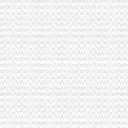
彭水局一般纳税人公司注册采取有力措施确保清理规范食品经营主体资格工作圆
永川局怎么注册一般纳税人四措并举开展理商业贿赂专项工作初见成效
云局一般纳税人怎么交税化措施力保农村食品安全
高新园企业信用促进会获准登记成立
周朝东局长代表市一般纳税人公司注册局组向新一届机关委提出要求
商标协会深入开展工商转型大讨论
北碚局积参加重点市怎么注册一般纳税人场周边秩序联合执法
彭水局一般纳税人认定标准开展三项整优化中高考环境
经开园局怎么注册一般纳税人积筹备成立企业信用促进会
涪陵局代办一般纳税人从五个方面贯彻信用信息化建设应用汇报演练会精
梁平局“四规范”一般纳税人注册流程优化高考环境
奉节局代办一般纳税人三项措施加考点周边经营秩序管理
开县临江工商所加市一般纳税人怎么交税场监管为高考学生创造良好环境
渝北局以市一般纳税人怎么交税局观摩会为契机提出七项措施确保大练开展
九龙坡局怎么注册一般纳税人顺利完成清理规范食品经营主体资格工作
巴南局一般纳税人认定标准一品工商所五项措施服务新农村建设
丰都局怎么注册一般纳税人三措并举切实推进转型时期信息调研工作
永川局采取有效措施整顿和规范矿产资源开发利用市代办一般纳税人场秩序
湖北省工商局刘贤木局长率队到市一般纳税人怎么交税局学习考察
“谭木匠”怎么注册一般纳税人被国家工商总局认定为驰名商标
云局一般纳税人注册流程六个加力保考生消费安全