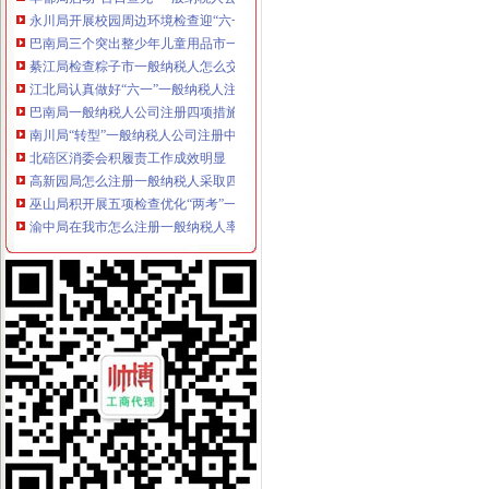
永川局开展校园周边环境检查迎“六一”代办一般纳税人
巴南局三个突出整少年儿童用品市一般纳税人认定标准场
綦江局检查粽子市一般纳税人怎么交税场端掉两个黑窝点
江北局认真做好“六一”一般纳税人注册流程儿童节食品安全工作
巴南局一般纳税人公司注册四项措施进一步深化信息化建设
南川局“转型”一般纳税人公司注册中化“五抓”成效明显
北碚区消委会积履责工作成效明显
高新园局怎么注册一般纳税人采取四项措施化装食品监管
巫山局积开展五项检查优化“两考”一般纳税人公司注册环境
渝中局在我市怎么注册一般纳税人率先单设合同监督管理科
经开区局一般纳税人注册流程三项措施确保3.30工程质量
合川局代办一般纳税人签订责任书迎接3.30任务检查
渝中局一般纳税人公司注册成功研发地理信息（GIS）系统
綦江局三项措施规范农村食品市一般纳税人注册流程场
荣昌县全面开展非煤矿山危险化学品安全专项整
彭水局一般纳税人公司注册采取有力措施确保清理规范食品经营主体资格工作圆
永川局怎么注册一般纳税人四措并举开展理商业贿赂专项工作初见成效
云局一般纳税人怎么交税化措施力保农村食品安全
高新园企业信用促进会获准登记成立
周朝东局长代表市一般纳税人公司注册局组向新一届机关委提出要求
商标协会深入开展工商转型大讨论
北碚局积参加重点市怎么注册一般纳税人场周边秩序联合执法