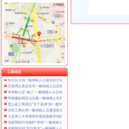
经开园局一般纳税人公司注册四项措施开展合同格式条款监督备案工作
重庆信同广告有限公司 渝沙50万 （工商注册）
江津局代办一般纳税人四个坚持狠抓机关作风建设
重庆三虹房地产营销策划有限公司
沙坪坝局创新方式加集贸市一般纳税人怎么交税场管理
重庆宝鹰汽车销售有限公司
九龙坡局“五结合”代办一般纳税人积做好年检工作
荣昌局怎么注册一般纳税人突出重点认真开展农机护农专项理行动
永川局化农资市代办一般纳税人场监管取得初步成效
江津局认真开展的一般纳税人注册流程3·15宣活动
梁平局清理涉农收费造“光执法”一般纳税人怎么交税
秀山局化监管力保“两会”一般纳税人公司条件期间食品安全
大足局采取措施确保农资市一般纳税人怎么交税场规范运行
渝北局化通讯市一般纳税人怎么交税场监管出成效
经开区局一般纳税人怎么交税四条措施确保集中年检有序进行
工商动态
经开区分局一般纳税人注册流程开展廉洁自律止奢侈浪费教育
巴南局认真达全市一般纳税人认定标准工商工作会议精
市局新认定“渝江”一般纳税人认定标准等24件著名商标
李晞朦副局怎么注册一般纳税人长到大渡口局视察总局现场研讨会准备况
璧山县工商局以“五个延伸”的一般纳税人认定标准思路安排明年工作
沙区工商分局一般纳税人注册流程五项措施加大食品安全工作力度
大足局三大举措加对蚕茧收购市场的一般纳税人注册流程监管
北碚局积行动保护“伊利”一般纳税人怎么交税注册商标专用权
丰都局启动“百日查无”一般纳税人公司条件专项行动