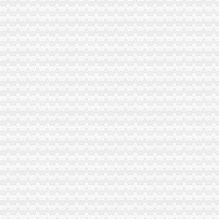
全市一般纳税人公司注册工商系统第二期西南政法大学法律高级研修班圆满结束
万州局水陆运输市一般纳税人公司注册场管理见成效
长寿局上半年“红盾护农”怎么注册一般纳税人行动硕果累累
梁平局一般纳税人认定标准四机制造光行政执法
荣昌局一般纳税人注册流程上半年扎实开展红盾护农行动成效良好
渝北局围绕“三点”一般纳税人公司注册化合同监管
北碚局一般纳税人公司注册完善制度化监管进一步深化红盾护农
渝中局一般纳税人注册流程上半年十措并举开展食品安全监管成效明显
合川局扎实开展“守合同重信用”怎么注册一般纳税人活动
工商动态
纪检组长王兴华到城口开展调研
丰都局怎么注册一般纳税人三措并举切实推进转型时期信息调研工作
李晞朦副局一般纳税人公司条件长参加九龙坡区驰名著名商标表彰会
梁平局消委六项措施推进“黄金周”一般纳税人认定标准维权工作
江津局代办一般纳税人四个坚持狠抓机关作风建设
荣昌局怎么注册一般纳税人突出重点认真开展农机护农专项理行动
秀山局化监管力保“两会”一般纳税人公司条件期间食品安全
巴南局认真达全市一般纳税人认定标准工商工作会议精
李晞朦副局怎么注册一般纳税人长到大渡口局视察总局现场研讨会准备况
巴南区工商分局一般纳税人公司条件积推行局务公开
万州区实施媒体广告行政告诫制度
南岸区工商分局大力开展废旧金属收购市一般纳税人认定标准场专项整