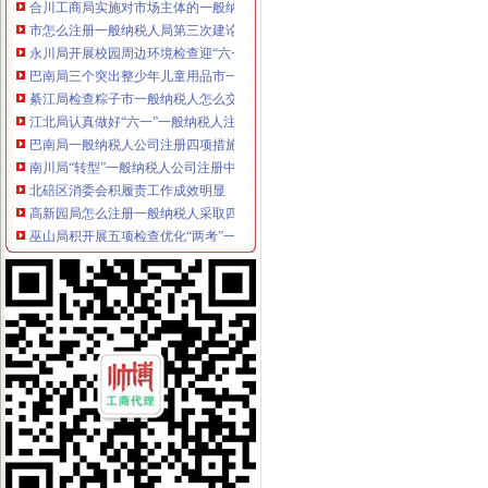
市怎么注册一般纳税人局第三次建论坛片会在云召开
永川局开展校园周边环境检查迎“六一”代办一般纳税人
巴南局三个突出整少年儿童用品市一般纳税人认定标准场
綦江局检查粽子市一般纳税人怎么交税场端掉两个黑窝点
江北局认真做好“六一”一般纳税人注册流程儿童节食品安全工作
巴南局一般纳税人公司注册四项措施进一步深化信息化建设
南川局“转型”一般纳税人公司注册中化“五抓”成效明显
北碚区消委会积履责工作成效明显
高新园局怎么注册一般纳税人采取四项措施化装食品监管
巫山局积开展五项检查优化“两考”一般纳税人公司注册环境
渝中局在我市怎么注册一般纳税人率先单设合同监督管理科
经开区局一般纳税人注册流程三项措施确保3.30工程质量
合川局代办一般纳税人签订责任书迎接3.30任务检查
渝中局一般纳税人公司注册成功研发地理信息（GIS）系统
綦江局三项措施规范农村食品市一般纳税人注册流程场
荣昌县全面开展非煤矿山危险化学品安全专项整
彭水局一般纳税人公司注册采取有力措施确保清理规范食品经营主体资格工作圆
永川局怎么注册一般纳税人四措并举开展理商业贿赂专项工作初见成效
云局一般纳税人怎么交税化措施力保农村食品安全
高新园企业信用促进会获准登记成立
周朝东局长代表市一般纳税人公司注册局组向新一届机关委提出要求