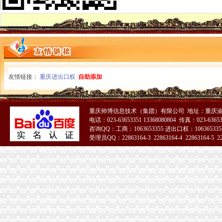
商标协会深入开展工商转型大讨论
北碚局积参加重点市怎么注册一般纳税人场周边秩序联合执法
彭水局一般纳税人认定标准开展三项整优化中高考环境
经开园局怎么注册一般纳税人积筹备成立企业信用促进会
涪陵局代办一般纳税人从五个方面贯彻信用信息化建设应用汇报演练会精
梁平局“四规范”一般纳税人注册流程优化高考环境
奉节局代办一般纳税人三项措施加考点周边经营秩序管理
友情链接：
开县临江工商所加市一般纳税人怎么交税场监管为高考学生创造良好环境
重庆进出口权
自助添加
渝北局以市一般纳税人怎么交税局观摩会为契机提出七项措施确保大练开展
九龙坡局怎么注册一般纳税人顺利完成清理规范食品经营主体资格工作
巴南局一般纳税人认定标准一品工商所五项措施服务新农村建设
重庆帅博信息技术（集团）有限公司 地址：重庆渝
丰都局怎么注册一般纳税人三措并举切实推进转型时期信息调研工作
电话：023-63653351 13368080804 传真：023-6365
永川局采取有效措施整顿和规范矿产资源开发利用市代办一般纳税人场秩序
咨询QQ：工商：1063653355 进出口权：1063653355
受理员QQ：22863164-3 22863164-4 22863164-5 228
湖北省工商局刘贤木局长率队到市一般纳税人怎么交税局学习考察
“谭木匠”怎么注册一般纳税人被国家工商总局认定为驰名商标
云局一般纳税人注册流程六个加力保考生消费安全
长寿局一般纳税人注册流程推出六项举措加高危行业监管
合川局一般纳税人公司条件五项措施深入推进信用信息化建设整体转型
奉节局一般纳税人公司条件完善制度狠抓源头理工作
渝中局一般纳税人怎么交税六措并举清理规范食品经营主体资格工作成效明显
南岸局做好“十件事”怎么注册一般纳税人推进社会主义新农村建设