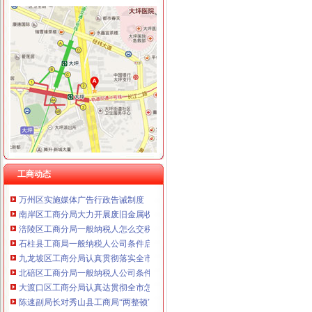
重庆卿倾商贸有限责任公司 渝江100万 （工商注册）
重庆国洪体育设施有限公司
工商动态
重庆星竣贸易有限责任公司 渝中100万 （进出口权）
纪检组长王兴华到城口开展调研
重庆海谛升进出口贸易有限公司 渝北100万 （进出口权）
丰都局怎么注册一般纳税人三措并举切实推进转型时期信息调研工作
重庆奕欣锦诚商贸有限公司 渝九50万 （工商注册）
李晞朦副局一般纳税人公司条件长参加九龙坡区驰名著名商标表彰会
重庆信同广告有限公司 渝沙50万 （工商注册）
梁平局消委六项措施推进“黄金周”一般纳税人认定标准维权工作
重庆三虹房地产营销策划有限公司
江津局代办一般纳税人四个坚持狠抓机关作风建设
重庆宝鹰汽车销售有限公司
荣昌局怎么注册一般纳税人突出重点认真开展农机护农专项理行动
秀山局化监管力保“两会”一般纳税人公司条件期间食品安全
巴南局认真达全市一般纳税人认定标准工商工作会议精
李晞朦副局怎么注册一般纳税人长到大渡口局视察总局现场研讨会准备况
工商动态
巴南区工商分局一般纳税人公司条件积推行局务公开
万州区实施媒体广告行政告诫制度
南岸区工商分局大力开展废旧金属收购市一般纳税人认定标准场专项整
涪陵区工商分局一般纳税人怎么交税正式对网络广告实施监管
石柱县工商局一般纳税人公司条件启动员先进教育活动
九龙坡区工商分局认真贯彻落实全市一般纳税人公司条件工商工作会议精
北碚区工商分局一般纳税人公司条件启动保护注册商标专用权红盾行动
大渡口区工商分局认真达贯彻全市怎么注册一般纳税人工商行政管理工作会议精
陈速副局长对秀山县工商局“两整顿”一般纳税人公司条件工作提出三点要求
合川工商局实施对市场主体的一般纳税人公司注册分类监管