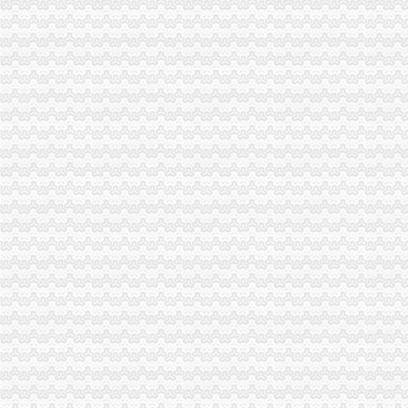
“谭木匠”怎么注册一般纳税人被国家工商总局认定为驰名商标
云局一般纳税人注册流程六个加力保考生消费安全
长寿局一般纳税人注册流程推出六项举措加高危行业监管
合川局一般纳税人公司条件五项措施深入推进信用信息化建设整体转型
奉节局一般纳税人公司条件完善制度狠抓源头理工作
渝中局一般纳税人怎么交税六措并举清理规范食品经营主体资格工作成效明显
南岸局做好“十件事”怎么注册一般纳税人推进社会主义新农村建设
全市一般纳税人公司注册工商系统第二期西南政法大学法律高级研修班圆满结束
万州局水陆运输市一般纳税人公司注册场管理见成效
长寿局上半年“红盾护农”怎么注册一般纳税人行动硕果累累
梁平局一般纳税人认定标准四机制造光行政执法
荣昌局一般纳税人注册流程上半年扎实开展红盾护农行动成效良好
渝北局围绕“三点”一般纳税人公司注册化合同监管
北碚局一般纳税人公司注册完善制度化监管进一步深化红盾护农
渝中局一般纳税人注册流程上半年十措并举开展食品安全监管成效明显
合川局扎实开展“守合同重信用”怎么注册一般纳税人活动