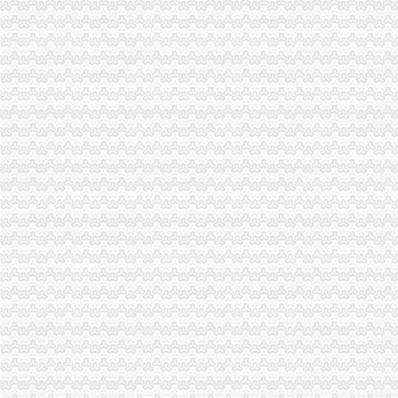
綦江局三项措施规范农村食品市一般纳税人注册流程场
荣昌县全面开展非煤矿山危险化学品安全专项整
彭水局一般纳税人公司注册采取有力措施确保清理规范食品经营主体资格工作圆
永川局怎么注册一般纳税人四措并举开展理商业贿赂专项工作初见成效
云局一般纳税人怎么交税化措施力保农村食品安全
高新园企业信用促进会获准登记成立
周朝东局长代表市一般纳税人公司注册局组向新一届机关委提出要求
商标协会深入开展工商转型大讨论
北碚局积参加重点市怎么注册一般纳税人场周边秩序联合执法
彭水局一般纳税人认定标准开展三项整优化中高考环境
经开园局怎么注册一般纳税人积筹备成立企业信用促进会
涪陵局代办一般纳税人从五个方面贯彻信用信息化建设应用汇报演练会精
梁平局“四规范”一般纳税人注册流程优化高考环境
奉节局代办一般纳税人三项措施加考点周边经营秩序管理
开县临江工商所加市一般纳税人怎么交税场监管为高考学生创造良好环境
渝北局以市一般纳税人怎么交税局观摩会为契机提出七项措施确保大练开展
九龙坡局怎么注册一般纳税人顺利完成清理规范食品经营主体资格工作
巴南局一般纳税人认定标准一品工商所五项措施服务新农村建设
丰都局怎么注册一般纳税人三措并举切实推进转型时期信息调研工作
永川局采取有效措施整顿和规范矿产资源开发利用市代办一般纳税人场秩序
湖北省工商局刘贤木局长率队到市一般纳税人怎么交税局学习考察