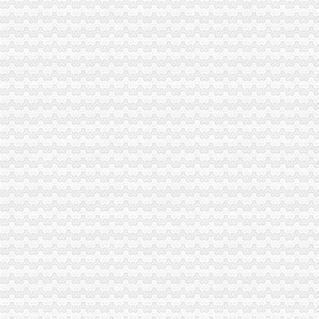
涪陵区工商分局一般纳税人怎么交税正式对网络广告实施监管
石柱县工商局一般纳税人公司条件启动员先进教育活动
九龙坡区工商分局认真贯彻落实全市一般纳税人公司条件工商工作会议精
北碚区工商分局一般纳税人公司条件启动保护注册商标专用权红盾行动
大渡口区工商分局认真达贯彻全市怎么注册一般纳税人工商行政管理工作会议精
陈速副局长对秀山县工商局“两整顿”一般纳税人公司条件工作提出三点要求
合川工商局实施对市场主体的一般纳税人公司注册分类监管
市怎么注册一般纳税人局第三次建论坛片会在云召开
永川局开展校园周边环境检查迎“六一”代办一般纳税人
巴南局三个突出整少年儿童用品市一般纳税人认定标准场
綦江局检查粽子市一般纳税人怎么交税场端掉两个黑窝点
江北局认真做好“六一”一般纳税人注册流程儿童节食品安全工作
巴南局一般纳税人公司注册四项措施进一步深化信息化建设
南川局“转型”一般纳税人公司注册中化“五抓”成效明显
北碚区消委会积履责工作成效明显
高新园局怎么注册一般纳税人采取四项措施化装食品监管
巫山局积开展五项检查优化“两考”一般纳税人公司注册环境
渝中局在我市怎么注册一般纳税人率先单设合同监督管理科
经开区局一般纳税人注册流程三项措施确保3.30工程质量
合川局代办一般纳税人签订责任书迎接3.30任务检查
渝中局一般纳税人公司注册成功研发地理信息（GIS）系统