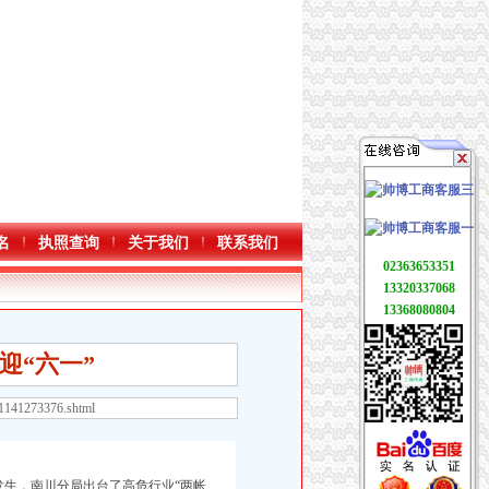
名
执照查询
关于我们
联系我们
02363653351
13320337068
13368080804
迎“六一”
11141273376.shtml
生，南川分局出台了高危行业“两帐