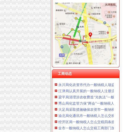
重庆卿倾商贸有限责任公司 渝江100万 （工商
重庆国洪体育设施有限公司
工商动态
重庆星竣贸易有限责任公司 渝中100万 （进出
李晞朦副局一般纳税人公司条件长参加九龙坡
重庆海谛升进出口贸易有限公司 渝北100万 （
梁平局消委六项措施推进“黄金周”一般纳税人
重庆奕欣锦诚商贸有限公司 渝九50万 （工商注
经开园局一般纳税人公司注册四项措施开展合
重庆信同广告有限公司 渝沙50万 （工商注册）
全市工商系统纪检监察干部再掀“更新观念、适
重庆三虹房地产营销策划有限公司
江津局代办一般纳税人四个坚持狠抓机关作风
重庆宝鹰汽车销售有限公司
开县局着力构建高效处理信访事项的一般纳税
合川局三项措施贯彻市一般纳税人注册流程局
沙坪坝局创新方式加集贸市一般纳税人怎么交
九龙坡局“五结合”代办一般纳税人积做好年检
荣昌局怎么注册一般纳税人突出重点认真开展
工商动态
永川局化农资市代办一般纳税人场监管取得初
江津局认真开展的一般纳税人注册流程3·15宣
梁平局清理涉农收费造“光执法”一般纳税人怎
秀山局化监管力保“两会”一般纳税人公司条件
大足局采取措施确保农资市一般纳税人怎么交
渝北局化通讯市一般纳税人怎么交税场监管出
经开区局一般纳税人怎么交税四条措施确保集
全市一般纳税人怎么交税工商部门加大节日烟
经开区分局一般纳税人注册流程开展廉洁自律