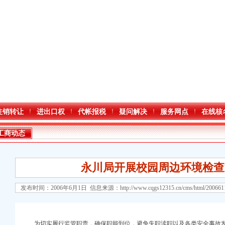
注销转让
进出口权
代帐报税
疑问解决
服务网点
在线核
工商动态
永川局开展校园周边环境检查
发布时间：2006年6月1日 信息来源：
http://www.cqgs12315.cn/cms/html/20066
为切实履行监管职责，确保职能到位，避免失职渎职以及各类安全事故发