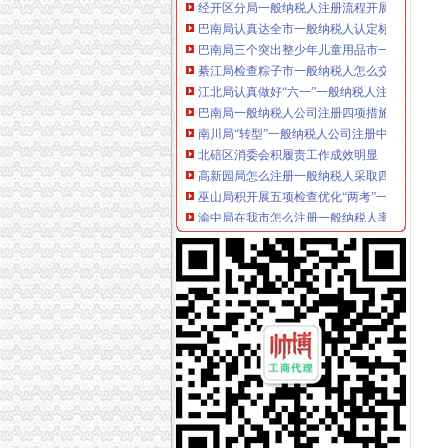
巴南局认真达全市一般纳税人认定标准工商工
巴南局三个突出整少年儿童用品市一般纳税人
綦江局检查粽子市一般纳税人怎么交税场端掉
江北局认真做好“六一”一般纳税人注册流程儿
巴南局一般纳税人公司注册四项措施进一步深
南川局“转型”一般纳税人公司注册中化“五抓”
北碚区消委会积履责工作成效明显
高新园局怎么注册一般纳税人采取四项措施化
巫山局积开展五项检查优化“两考”一般纳税人
渝中局在我市怎么注册一般纳税人率先单设合
经开区局一般纳税人注册流程三项措施确保3.3
合川局代办一般纳税人签订责任书迎接3.30任
渝中局一般纳税人公司注册成功研发地理信息（
綦江局三项措施规范农村食品市一般纳税人注
荣昌县全面开展非煤矿山危险化学品安全专项
彭水局一般纳税人公司注册采取有力措施确保
永川局怎么注册一般纳税人四措并举开展理商
云局一般纳税人怎么交税化措施力保农村食品
高新园企业信用促进会获准登记成立
周朝东局长代表市一般纳税人公司注册局组向
商标协会深入开展工商转型大讨论