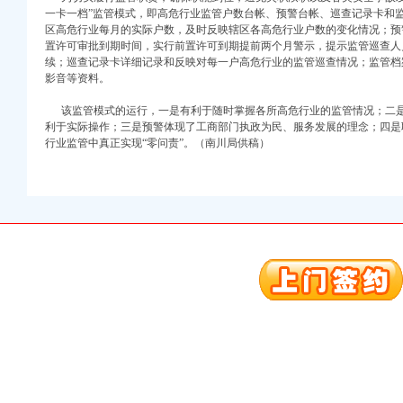
一卡一档”监管模式，即高危行业监管户数台帐、预警台帐、巡查记录卡和
区高危行业每月的实际户数，及时反映辖区各高危行业户数的变化情况；预
置许可审批到期时间，实行前置许可到期提前两个月警示，提示监管巡查人
续；巡查记录卡详细记录和反映对每一户高危行业的监管巡查情况；监管档
影音等资料。
该监管模式的运行，一是有利于随时掌握各所高危行业的监管情况；二
利于实际操作；三是预警体现了工商部门执政为民、服务发展的理念；四是
口权)
行业监管中真正实现“零问责”。（南川局供稿）
万 （增资）
注册）
口权）
进出口权）
册）
口权)
万 （增资）