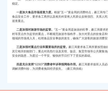
稳定。
一是加大食品市场巡查力度。
根据“五一”黄金周的消费特点，綦江局专
食品安全工作，要求各工商所以及相关科室将人民群众反映强烈、关系人民
口权)
巡查重点。
万 （增资）
二是加强对旅游市场的监管。
“五一”黄金周是旅游的旺季，綦江局要求
村等景点作为监管的重点，不断规范旅游市场秩序，加大对景点的饮食店和
注册）
领域的市场准入关，杜绝食品安全事故的发生，确保广大游客的旅游消费安
口权）
三是加强对重点行业和重要场所的监管。
綦江局要求各工商所要按照做
进出口权）
其它相关职能部门，重点对高危行业及宾馆、饭店、集贸市场等公共聚集场
册）
安全的隐患，为度过一个平安、愉快的节日打下了坚实的基础。
四是充分发挥“12315”消费者申诉举报网络作用。
綦江局要求值班人员必
调解消费纠纷，为消费者挽回经济损失。（綦江局供稿）
口权)
万 （增资）
注册）
口权）
进出口权）