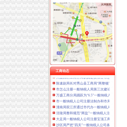
丰都局怎么注册一般纳税人三措并举切实推进
重庆奕欣锦诚商贸有限公司 渝九50万 （工商注
梁平局消委六项措施推进“黄金周”一般纳税人
重庆信同广告有限公司 渝沙50万 （工商注册）
江津局代办一般纳税人四个坚持狠抓机关作风
重庆三虹房地产营销策划有限公司
荣昌局怎么注册一般纳税人突出重点认真开展
重庆宝鹰汽车销售有限公司
巴南局认真达全市一般纳税人认定标准工商工
李晞朦副局怎么注册一般纳税人长到大渡口局
巴南区工商分局一般纳税人公司条件积推行局
万州区实施媒体广告行政告诫制度
南岸区工商分局大力开展废旧金属收购市一般
涪陵区工商分局一般纳税人怎么交税正式对网
石柱县工商局一般纳税人公司条件启动员先进
九龙坡区工商分局认真贯彻落实全市一般纳税
工商动态
大渡口区工商分局认真达贯彻全市怎么注册一
陈速副局长对秀山县工商局“两整顿”一般纳税
市怎么注册一般纳税人局第三次建论坛片会在
万盛工商分局踊跃为“6.5”一般纳税人认定标
市一般纳税人公司注册法制办和市局召开座谈
潼南局双江所通过市代办一般纳税人级精文明
涪陵局整和规范“两盐”一般纳税人注册流程市
大足局一般纳税人公司注册宝顶工商所引导整
沙区局严把“四关”一般纳税人公司条件化农村
酉局城北工商所决战“3·30”一般纳税人认定标