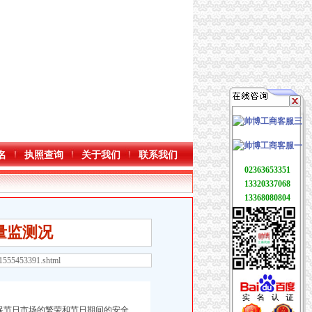
名
执照查询
关于我们
联系我们
02363653351
13320337068
13368080804
量监测况
21555453391.shtml
保节日市场的繁荣和节日期间的安全