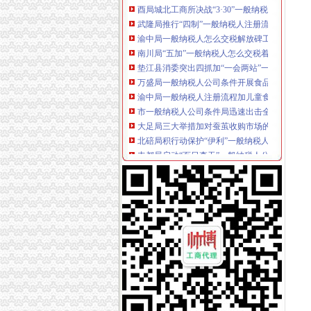
武隆局推行“四制”一般纳税人注册流程规范执
渝中局一般纳税人怎么交税解放碑工商所召开
南川局“五加”一般纳税人怎么交税着力实施商
垫江县消委突出四抓加“一会两站”一般纳税人
万盛局一般纳税人公司条件开展食品安全宣活
渝中局一般纳税人注册流程加儿童食品用品专
市一般纳税人公司条件局迅速出击全面彻查丙
大足局三大举措加对蚕茧收购市场的一般纳税
北碚局积行动保护“伊利”一般纳税人怎么交税
丰都局启动“百日查无”一般纳税人公司条件专
永川局开展校园周边环境检查迎“六一”代办一
巴南局三个突出整少年儿童用品市一般纳税人
綦江局检查粽子市一般纳税人怎么交税场端掉
江北局认真做好“六一”一般纳税人注册流程儿
巴南局一般纳税人公司注册四项措施进一步深
南川局“转型”一般纳税人公司注册中化“五抓”
北碚区消委会积履责工作成效明显
高新园局怎么注册一般纳税人采取四项措施化
巫山局积开展五项检查优化“两考”一般纳税人
渝中局在我市怎么注册一般纳税人率先单设合
经开区局一般纳税人注册流程三项措施确保3.3