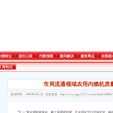
注销转让
进出口权
代帐报税
疑问解决
服务网点
在线核
工商动态
市局流通领域农用内燃机质
发布时间：2006年6月2日 信息来源：
http://www.cqgs12315.cn/cms/html/20066
“五.一”黄金周即将来临，綦江局周密部署，扎实强化节日市场监管，确