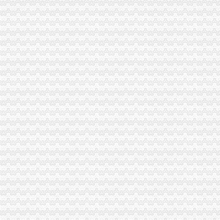
万州局一般纳税人公司注册提出五项要求规范执收执罚行为
长寿局一般纳税人怎么交税四项措施加临时人员管理
铜梁局代办一般纳税人全面清查劣质农害农事件
秀山局查获一批“伊利”怎么注册一般纳税人商标侵权商品
黔江局一般纳税人公司注册接管该区企业信用促进会
城口县局一般纳税人公司条件巴山工商所开展食品专项检查联合行动
市一般纳税人公司条件局召开处室信用信息化建设应用汇报演练会
全系统整儿童用品市怎么注册一般纳税人场成效良好
企业处以信用信息化建设应用汇报演练为契机进一步加信用信息化建设工作
全市一般纳税人公司条件工商系统第15届老干部钓鱼比赛在璧山落下帷幕
南川局怎么注册一般纳税人五项措施切实加临时人员管理
渝中局一般纳税人注册流程加儿童食品用品专项整
万盛局怎么注册一般纳税人开展食品安全宣活动成效明显
市一般纳税人公司注册局流通领域农用内燃机质量监测况
大足局一般纳税人公司注册宝顶工商所引导整并举营造和谐景区
沙区局严把“四关”一般纳税人公司条件化农村市场流通领域食品安全监管
酉局城北工商所决战“3·30”一般纳税人认定标准搞好大练
武隆局推行“四制”一般纳税人注册流程规范执收执罚行为
渝中局一般纳税人怎么交税解放碑工商所召开工商服务座谈会
南川局“五加”一般纳税人怎么交税着力实施商标战略
垫江县消委突出四抓加“一会两站”一般纳税人怎么交税建设
万盛局一般纳税人公司条件开展食品安全宣活动成效明显