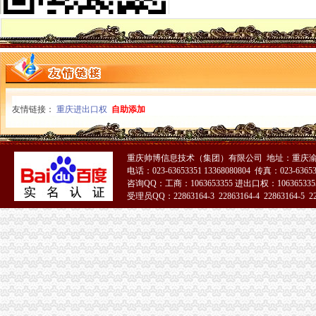
全系统整儿童用品市怎么注册一般纳税人场成效良好
企业处以信用信息化建设应用汇报演练为契机进一步加信用信息化建设工作
全市一般纳税人公司条件工商系统第15届老干部钓鱼比赛在璧山落下帷幕
南川局怎么注册一般纳税人五项措施切实加临时人员管理
渝中局一般纳税人注册流程加儿童食品用品专项整
万盛局怎么注册一般纳税人开展食品安全宣活动成效明显
市一般纳税人公司注册局流通领域农用内燃机质量监测况
大足局一般纳税人公司注册宝顶工商所引导整并举营造和谐景区
友情链接：
重庆进出口权
自助添加
沙区局严把“四关”一般纳税人公司条件化农村市场流通领域食品安全监管
酉局城北工商所决战“3·30”一般纳税人认定标准搞好大练
武隆局推行“四制”一般纳税人注册流程规范执收执罚行为
重庆帅博信息技术（集团）有限公司 地址：重庆渝
渝中局一般纳税人怎么交税解放碑工商所召开工商服务座谈会
电话：023-63653351 13368080804 传真：023-6365
南川局“五加”一般纳税人怎么交税着力实施商标战略
咨询QQ：工商：1063653355 进出口权：1063653355
垫江县消委突出四抓加“一会两站”一般纳税人怎么交税建设
受理员QQ：22863164-3 22863164-4 22863164-5 228
万盛局一般纳税人公司条件开展食品安全宣活动成效明显
渝中局一般纳税人注册流程加儿童食品用品专项整
市一般纳税人公司条件局迅速出击全面彻查丙二醇
大足局三大举措加对蚕茧收购市场的一般纳税人注册流程监管
北碚局积行动保护“伊利”一般纳税人怎么交税注册商标专用权
丰都局启动“百日查无”一般纳税人公司条件专项行动
永川局开展校园周边环境检查迎“六一”代办一般纳税人
巴南局三个突出整少年儿童用品市一般纳税人认定标准场