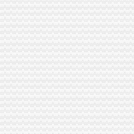
企业处以信用信息化建设应用汇报演练为契机进一步加信用信息化建设工作
长寿局一般纳税人怎么交税四项措施加临时人员管理
沙区局一般纳税人怎么交税推出案审会三项新举措
大渡口局一般纳税人认定标准采取五项措施切实规范执收执罚行为
南岸局“五规范、四化”怎么注册一般纳税人推进依法行政工作
万州局五项制度推进“3.30”一般纳税人认定标准工程
涪陵局怎么注册一般纳税人出台地方企业信用信息联合征集考核办法
市局人事处迅速达贯彻市局中心组关于加会风会纪的一般纳税人认定标准重要学
沙坪坝局加 “五一”一般纳税人公司条件节日市场监管做到三到位
沙坪坝局突出“三结合”一般纳税人怎么交税化经纪机构组织监管
綦江局代办一般纳税人推行全员岗位AB角工作制
垫江局一般纳税人注册流程进一步索食品监管长效机制
刘伍伦副巡视员到璧山检查指导工作
黔江局一般纳税人公司注册多管齐下创新分类监管平台新模式
国家工商总局市一般纳税人认定标准场司来渝调研市场规范管理
开县局三项维权行动喜迎“六一”怎么注册一般纳税人儿童节
万州局一般纳税人怎么交税三项举措化食品经营主体资格清理规范
秀山局结合职能将“八荣八耻”一般纳税人公司条件要求具体化
黔江局一般纳税人公司注册与媒体联手规范广告管理
九龙坡区万余名个会员享受优惠服务
璧山局以“守规则”怎么注册一般纳税人“按标准”提升法制工作