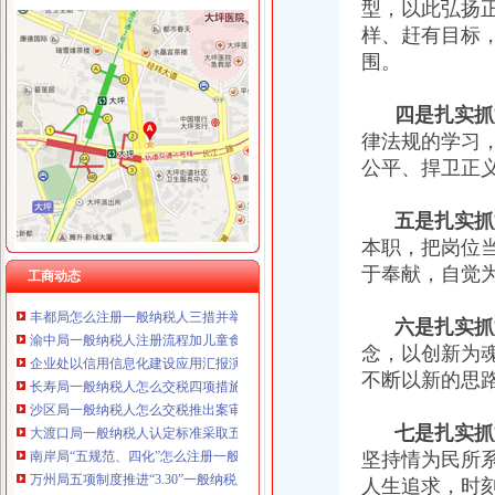
型，以此弘扬
样、赶有目标
围。
四是扎实抓
工商动态
李晞朦副局一般纳税人公司条件长参加九龙坡区驰名著名商标表彰会
律法规的学习
梁平局消委六项措施推进“黄金周”一般纳税人认定标准维权工作
公平、捍卫正
涪陵局整和规范“两盐”一般纳税人注册流程市场秩序
纪检组长王兴华到城口开展调研
五是扎实抓
大渡口局代办一般纳税人新出台两个考核办法规范干部职工行为
本职，把岗位
沙区工商分局四措并举化危险化学品市怎么注册一般纳税人场监管
于奉献，自觉
渝中局一般纳税人注册流程上半年十措并举开展食品安全监管成效明显
工商动态
丰都局怎么注册一般纳税人三措并举切实推进转型时期信息调研工作
渝中局一般纳税人注册流程加儿童食品用品专项整
六是扎实抓
企业处以信用信息化建设应用汇报演练为契机进一步加信用信息化建设工作
念，以创新为
长寿局一般纳税人怎么交税四项措施加临时人员管理
不断以新的思
沙区局一般纳税人怎么交税推出案审会三项新举措
大渡口局一般纳税人认定标准采取五项措施切实规范执收执罚行为
七是扎实抓
南岸局“五规范、四化”怎么注册一般纳税人推进依法行政工作
坚持情为民所
万州局五项制度推进“3.30”一般纳税人认定标准工程
人生追求，时
涪陵局怎么注册一般纳税人出台地方企业信用信息联合征集考核办法