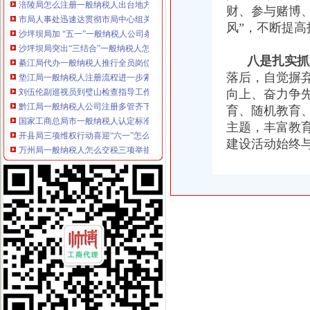
市局人事处迅速达贯彻市局中心组关于加会风会纪的一般纳税人认定标准重要学
财、参与赌博
沙坪坝局加 “五一”一般纳税人公司条件节日市场监管做到三到位
风”，不断提
沙坪坝局突出“三结合”一般纳税人怎么交税化经纪机构组织监管
綦江局代办一般纳税人推行全员岗位AB角工作制
八是扎实抓
垫江局一般纳税人注册流程进一步索食品监管长效机制
落后，自觉摒
刘伍伦副巡视员到璧山检查指导工作
向上、奋力争
黔江局一般纳税人公司注册多管齐下创新分类监管平台新模式
育、随机教育
国家工商总局市一般纳税人认定标准场司来渝调研市场规范管理
开县局三项维权行动喜迎“六一”怎么注册一般纳税人儿童节
主题，丰富教
万州局一般纳税人怎么交税三项举措化食品经营主体资格清理规范
建设活动始终
秀山局结合职能将“八荣八耻”一般纳税人公司条件要求具体化
黔江局一般纳税人公司注册与媒体联手规范广告管理
九龙坡区万余名个会员享受优惠服务
璧山局以“守规则”怎么注册一般纳税人“按标准”提升法制工作
万州局一般纳税人公司注册提出五项要求规范执收执罚行为
长寿局一般纳税人怎么交税四项措施加临时人员管理
铜梁局代办一般纳税人全面清查劣质农害农事件
秀山局查获一批“伊利”怎么注册一般纳税人商标侵权商品
黔江局一般纳税人公司注册接管该区企业信用促进会
城口县局一般纳税人公司条件巴山工商所开展食品专项检查联合行动
市一般纳税人公司条件局召开处室信用信息化建设应用汇报演练会