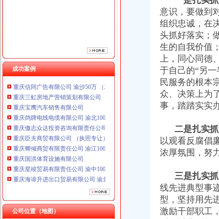
一是扎实抓
重庆傲志众达投资咨询有限责任公司 渝九1000万 （增资）
意识，要做到
重庆臣夫商贸有限公司 （执照专让）
组织忠诚，在
重庆卿倾商贸有限责任公司 渝江100万 （工商注册）
头抓好落实；
重庆国洪体育设施有限公司
生的自我价值
重庆星竣贸易有限责任公司 渝中100万 （进出口权）
上，同心同德
重庆海谛升进出口贸易有限公司 渝北100万 （进出口权）
重庆奕欣锦诚商贸有限公司 渝九50万 （工商注册）
成功案例
于自己的“另
重庆信同广告有限公司 渝沙50万 （工商注册）
民服务的根本
重庆三虹房地产营销策划有限公司
众、决策上为
重庆宝鹰汽车销售有限公司
事，踏踏实实
重庆鸽牌电线电缆有限公司 渝北10010万 (进出口权)
重庆傲志众达投资咨询有限责任公司 渝九1000万 （增资）
二是扎实抓
重庆臣夫商贸有限公司 （执照专让）
以观看反腐倡
重庆卿倾商贸有限责任公司 渝江100万 （工商注册）
重庆国洪体育设施有限公司
浓厚氛围，努
重庆星竣贸易有限责任公司 渝中100万 （进出口权）
重庆海谛升进出口贸易有限公司 渝北100万 （进出口权）
三是扎实抓
重庆奕欣锦诚商贸有限公司 渝九50万 （工商注册）
线先进典型事
重庆信同广告有限公司 渝沙50万 （工商注册）
型，坚持用先
重庆三虹房地产营销策划有限公司
激励干部职工
公司位置（地图）
重庆宝鹰汽车销售有限公司