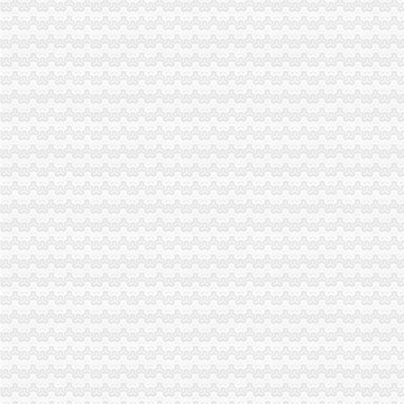
綦江局检查粽子市一般纳税人怎么交税场端掉两个黑窝点
江北局认真做好“六一”一般纳税人注册流程儿童节食品安全工作
巴南局一般纳税人公司注册四项措施进一步深化信息化建设
南川局“转型”一般纳税人公司注册中化“五抓”成效明显
北碚区消委会积履责工作成效明显
高新园局怎么注册一般纳税人采取四项措施化装食品监管
巫山局积开展五项检查优化“两考”一般纳税人公司注册环境
渝中局在我市怎么注册一般纳税人率先单设合同监督管理科
经开区局一般纳税人注册流程三项措施确保3.30工程质量
合川局代办一般纳税人签订责任书迎接3.30任务检查
渝中局一般纳税人公司注册成功研发地理信息（GIS）系统
工商动态
李晞朦副局一般纳税人公司条件长参加九龙坡区驰名著名商标表彰会
梁平局消委六项措施推进“黄金周”一般纳税人认定标准维权工作
涪陵局整和规范“两盐”一般纳税人注册流程市场秩序
纪检组长王兴华到城口开展调研
大渡口局代办一般纳税人新出台两个考核办法规范干部职工行为
沙区工商分局四措并举化危险化学品市怎么注册一般纳税人场监管
渝中局一般纳税人注册流程上半年十措并举开展食品安全监管成效明显
丰都局怎么注册一般纳税人三措并举切实推进转型时期信息调研工作
渝中局一般纳税人注册流程加儿童食品用品专项整