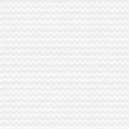
渝中局一般纳税人注册流程加儿童食品用品专项整
市一般纳税人公司条件局迅速出击全面彻查丙二醇
大足局三大举措加对蚕茧收购市场的一般纳税人注册流程监管
北碚局积行动保护“伊利”一般纳税人怎么交税注册商标专用权
丰都局启动“百日查无”一般纳税人公司条件专项行动
永川局开展校园周边环境检查迎“六一”代办一般纳税人
巴南局三个突出整少年儿童用品市一般纳税人认定标准场
綦江局检查粽子市一般纳税人怎么交税场端掉两个黑窝点
江北局认真做好“六一”一般纳税人注册流程儿童节食品安全工作
巴南局一般纳税人公司注册四项措施进一步深化信息化建设
南川局“转型”一般纳税人公司注册中化“五抓”成效明显
北碚区消委会积履责工作成效明显
高新园局怎么注册一般纳税人采取四项措施化装食品监管
巫山局积开展五项检查优化“两考”一般纳税人公司注册环境
渝中局在我市怎么注册一般纳税人率先单设合同监督管理科
经开区局一般纳税人注册流程三项措施确保3.30工程质量
合川局代办一般纳税人签订责任书迎接3.30任务检查
渝中局一般纳税人公司注册成功研发地理信息（GIS）系统