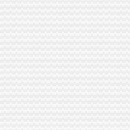
【丰台工商注册公司一般纳税人提供注册地址】-公司注册-北京赶集网
惠州公司个体等工商注册记账变更一般纳税人】-公司注册-惠州赶集网
【广州市正运财务咨询有限公司_白云工商注册,一般纳税人公司转让
【转让生产质的一般纳税人公司】-公司注册-石家庄赶集网
重庆新办注册公司咨询等价比高的一条龙服务—九龙坡区—渝州路—
【公司注册、代理记账、一般纳税人申请_代理记账,工商注册,申请
【哈尔滨鸿灿会计代理责任有限公司_公司注册、公司变更、一般纳税
【一般纳税人公司转让】-公司注册-郑州赶集网
【公司注册免费申请一般纳税人_工商注册公司注册】-公司注册-菏泽
【公司注册,专业公司注册,申请一般纳税人】-公司注册-东莞赶集网
墅湖高教区注册一般纳税人公司流程及费用-商务服务-久久信息网
【公司注册一般纳税人申请工商变更】-公司注册-安庆赶集网
重庆公司注册_重庆注册公司_重庆代办注册公司_重庆代理公司注册-qd
需要公司注册的朋友,抓紧联系我们吧【今日推荐-重庆工商/税务/财务】
小规模纳税人和一般纳税人及和重庆税收优惠政策_搜狐财经_搜狐网
【公司注册一般纳税人申请工商变更】-资质认证-衡赶集网
专业代理记帐报税申请一般纳税人注册公司找源聚通_北京会计审计_
【专业公司注册,代理记账,办一般纳税人_公司注册,代理记账,税
【办理工商注册,公司转让,一般纳税人申办】-公司注册-乌兰察布赶
【盛世代理记账免费注册公司一般纳税人申请】-公司注册-萍乡赶集网
【办理工商注册,公司转让,一般纳税人规模】-公司注册-桂林赶集网
【办理工商注册,公司转让,一般纳税人办理】-公司注册-攀枝花赶集网