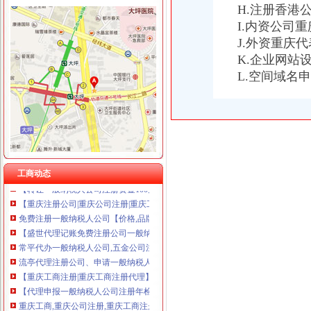
H.注册香港
I.内资公司
J.外资重庆
重庆一般纳税人公司注册
K.企业网站
【一般纳税人】朝小办公室直租【真实地址一对一】-北京便民网
L.空间域名
专业办理一般纳税人公司注册,个体户注册-洛58同城
在重庆注册公司办理增值税时需要提供哪些材料?_go15_新浪博客
注册广州一般纳税人公司要多少钱？_搜狐财经_搜狐网
【沙坪坝区工商注册|沙坪坝区工商注册代理】-重庆去114网
公司注册一般纳税人注册记账报税-浙江嘉兴会计审计信息
一般纳税人申请_申请一般纳税人_注册公司流程
【注册一般纳税人公司多少钱】-韶关百姓网
工商动态
【转让一般纳税人公司注册资金100万】-公司注册-包头赶集网
【重庆注册公司|重庆公司注册|重庆工商注册】-重庆小百姓网
免费注册一般纳税人公司【价格,品牌,供应商】-中国制造网,上海
【盛世代理记账免费注册公司一般纳税人申请】-公司注册-金昌赶集网
常平代办一般纳税人公司,五金公司注册,代办加工厂注册-【公司注
流亭代理注册公司、申请一般纳税人。青岛公司注册今题网
【重庆工商注册|重庆工商注册代理】-重庆去114网
【代理申报一般纳税人公司注册年检增资业务】-商标注册-聊城赶集网
重庆工商,重庆公司注册,重庆工商注册,重庆工商网-重庆千里眼网
重庆商标注册-重庆,注册公司-重庆,企业服务