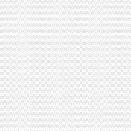
【丰台工商注册公司一般纳税人提供注册地址】-公司注册-北京赶集网
惠州公司个体等工商注册记账变更一般纳税人】-公司注册-惠州赶集网
【广州市正运财务咨询有限公司_白云工商注册,一般纳税人公司转让
【转让生产质的一般纳税人公司】-公司注册-石家庄赶集网
重庆新办注册公司咨询等价比高的一条龙服务—九龙坡区—渝州路—
【公司注册、代理记账、一般纳税人申请_代理记账,工商注册,申请
【哈尔滨鸿灿会计代理责任有限公司_公司注册、公司变更、一般纳税
【一般纳税人公司转让】-公司注册-郑州赶集网
【公司注册免费申请一般纳税人_工商注册公司注册】-公司注册-菏泽
【公司注册,专业公司注册,申请一般纳税人】-公司注册-东莞赶集网
墅湖高教区注册一般纳税人公司流程及费用-商务服务-久久信息网
【公司注册一般纳税人申请工商变更】-公司注册-安庆赶集网
重庆公司注册_重庆注册公司_重庆代办注册公司_重庆代理公司注册-qd
需要公司注册的朋友,抓紧联系我们吧【今日推荐-重庆工商/税务/财务】
小规模纳税人和一般纳税人及和重庆税收优惠政策_搜狐财经_搜狐网
【公司注册一般纳税人申请工商变更】-资质认证-衡赶集网
专业代理记帐报税申请一般纳税人注册公司找源聚通_北京会计审计_
【专业公司注册,代理记账,办一般纳税人_公司注册,代理记账,税
【办理工商注册,公司转让,一般纳税人申办】-公司注册-乌兰察布赶
【盛世代理记账免费注册公司一般纳税人申请】-公司注册-萍乡赶集网
【办理工商注册,公司转让,一般纳税人规模】-公司注册-桂林赶集网