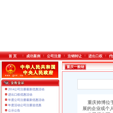
首 页
成功案例
公司注册
注销转让
进出口权
代
重庆一般纳
税人公司注
册
2014公司注册最新优惠活动
进出口权优惠活动
年度公司注册最新优惠活动
本站导航
重庆帅博位于
年度活动公司注册送优惠
展的企业或个
公示公告