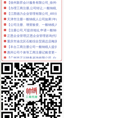
【办理工商注册,公司转让,一般纳税人申办,】-公司注册-丹东赶集网
【江西德力企业管理有限公司_400元3天注册公司、一般纳税人、报税
天津市注册一般纳税人公司如果1年内没有业务会被降为小规模纳税-
【公司注册、增资验资、一般纳税人申请、变更】-公司注册-洛赶集网
【注册公司,可提供地址,申请一般纳税人_专业会计公司】-公司注册-
正恩企业管理|正恩企业管理咨询|代理记帐|办理公司注册|纳税人申
重庆市渝北区石船综合贸易总店梅溪商店饮食门市_【信用信息_诉讼信
【丰台工商注册公司一般纳税人提供注册地址】-公司注册-北京赶集网
惠州公司个体等工商注册记账变更一般纳税人】-公司注册-惠州赶集网
【广州市正运财务咨询有限公司_白云工商注册,一般纳税人公司转让
【转让生产质的一般纳税人公司】-公司注册-石家庄赶集网
重庆新办注册公司咨询等价比高的一条龙服务—九龙坡区—渝州路—
【公司注册、代理记账、一般纳税人申请_代理记账,工商注册,申请
【哈尔滨鸿灿会计代理责任有限公司_公司注册、公司变更、一般纳税
【一般纳税人公司转让】-公司注册-郑州赶集网
【公司注册免费申请一般纳税人_工商注册公司注册】-公司注册-菏泽
【公司注册,专业公司注册,申请一般纳税人】-公司注册-东莞赶集网
墅湖高教区注册一般纳税人公司流程及费用-商务服务-久久信息网
【公司注册一般纳税人申请工商变更】-公司注册-安庆赶集网
重庆公司注册_重庆注册公司_重庆代办注册公司_重庆代理公司注册-qd
需要公司注册的朋友,抓紧联系我们吧【今日推荐-重庆工商/税务/财务】