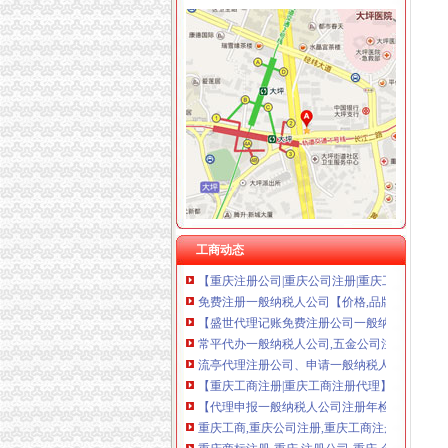
重庆卿倾商贸有限责任公司 渝江100万 （工商
重庆国洪体育设施有限公司
重庆一般纳税人公司注册
重庆星竣贸易有限责任公司 渝中100万 （进出
【深圳公司注册_垫资_一般纳税人申请_香港公
重庆海谛升进出口贸易有限公司 渝北100万 （
【一般纳税人】朝小办公室直租【真实地址一对
重庆奕欣锦诚商贸有限公司 渝九50万 （工商注
在重庆注册公司办理增值税时需要提供哪些材料?_
重庆信同广告有限公司 渝沙50万 （工商注册）
注册广州一般纳税人公司要多少钱？_搜狐财经
重庆三虹房地产营销策划有限公司
【沙坪坝区工商注册|沙坪坝区工商注册代理】-重
重庆宝鹰汽车销售有限公司
公司注册一般纳税人注册记账报税-浙江嘉兴会
一般纳税人申请_申请一般纳税人_注册公司流
【注册一般纳税人公司多少钱】-韶关百姓网
【转让一般纳税人公司注册资金100万】-公司注
工商动态
【重庆注册公司|重庆公司注册|重庆工商注册】
免费注册一般纳税人公司【价格,品牌,供应商】
【盛世代理记账免费注册公司一般纳税人申请】
常平代办一般纳税人公司,五金公司注册,代办加
流亭代理注册公司、申请一般纳税人。青岛公
【重庆工商注册|重庆工商注册代理】-重庆去11
【代理申报一般纳税人公司注册年检增资业务】
重庆工商,重庆公司注册,重庆工商注册,重庆工
重庆商标注册-重庆,注册公司-重庆,企业服务