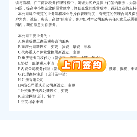
续与流程。在工商及税务代理过程中，竭诚为客户提供上门签约服务，为新
问题，提高中小型企业的经营效率，降低企业的经营成本，得到企业的支持
本公司建立规范的业务流程和业务操作管理制度，有规范的代理合同及保密
户为先、诚信、务实、高效”的宗旨，客户如对本公司服务有任何意见或需
围内，我们愿意为你服务。
本公司主要业务为：
A.免费提供工商及税务咨询服务
B.重庆公司新设立、变更、验资、增资、年检
C.代办重庆个体营业执照新设立、变更
口权)
D.重庆进出口权代办（新设立、变更、换证、年检）
万 （增资）
E.协助一般纳税人申请
F.内资公司税务代理（新公司税务报到、每月上门取票、做账、报税、申
注册）
G.代理商标注册（设计及申请）
H.注册香港公司
口权）
I.内资公司重庆分公司新设立、变更
J.外资重庆代表处新设立、变更
进出口权）
K.企业网站设计、制作
册）
L.空间域名申请
口权)
万 （增资）