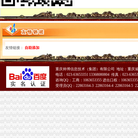
墅湖高教区注册一般纳税人公司流程及费用-商务服务-久久信息网
【公司注册一般纳税人申请工商变更】-公司注册-安庆赶集网
重庆公司注册_重庆注册公司_重庆代办注册公司_重庆代理公司注册-qd
需要公司注册的朋友,抓紧联系我们吧【今日推荐-重庆工商/税务/财务】
小规模纳税人和一般纳税人及和重庆税收优惠政策_搜狐财经_搜狐网
【公司注册一般纳税人申请工商变更】-资质认证-衡赶集网
专业代理记帐报税申请一般纳税人注册公司找源聚通_北京会计审计_
友情链接：
自助添加
【专业公司注册,代理记账,办一般纳税人_公司注册,代理记账,税
【办理工商注册,公司转让,一般纳税人申办】-公司注册-乌兰察布赶
【盛世代理记账免费注册公司一般纳税人申请】-公司注册-萍乡赶集网
重庆帅博信息技术（集团）有限公司 地址：重庆渝
【办理工商注册,公司转让,一般纳税人规模】-公司注册-桂林赶集网
电话：023-63653351 13368080804 传真：023-6365
【办理工商注册,公司转让,一般纳税人办理】-公司注册-攀枝花赶集网
咨询QQ：工商：1063653355 进出口权：1063653355
【公司变更,申请一般纳税人。】-公司注册-福州赶集网
受理员QQ：22863164-3 22863164-4 22863164-5 228
重庆一般纳税人公司注册
记账报税；注册公司、商标；申请一般纳税人；变更法人-深圳58同城
重庆公司注册|营业执照代办|代理记帐|代办税务-公司简介
在重庆注册公司办理增值税时需要提供哪些材料?_go15_新浪博客
注册广州一般纳税人公司要多少钱？_搜狐财经_搜狐网
【沙坪坝区工商注册|沙坪坝区工商注册代理】-重庆去114网
公司注册一般纳税人注册记账报税-浙江嘉兴会计审计信息
一般纳税人申请_申请一般纳税人_注册公司流程