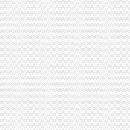
【注册一般纳税人公司多少钱】-韶关百姓网
【转让一般纳税人公司注册资金100万】-公司注册-包头赶集网
【重庆注册公司|重庆公司注册|重庆工商注册】-重庆小百姓网
免费注册一般纳税人公司【价格,品牌,供应商】-中国制造网,上海
【盛世代理记账免费注册公司一般纳税人申请】-公司注册-金昌赶集网
常平代办一般纳税人公司,五金公司注册,代办加工厂注册-【公司注
流亭代理注册公司、申请一般纳税人。青岛公司注册今题网
【重庆工商注册|重庆工商注册代理】-重庆去114网
【代理申报一般纳税人公司注册年检增资业务】-商标注册-聊城赶集网
重庆工商,重庆公司注册,重庆工商注册,重庆工商网-重庆千里眼网
重庆商标注册-重庆,注册公司-重庆,企业服务
工商注册、代理记账、公司变更、一般纳税人长春工商年检今题网
【公司注册一般纳税人申请代理做账】-企业变更-丹东赶集网
【公司注册一般纳税人申请工商变更】-公司注册-巢湖赶集网
【徐州新昇会计服务有限公司_徐州会计代帐、代理注册公司一般纳税
【办理工商注册,公司转让,一般纳税人申办,】-公司注册-丹东赶集网
【江西德力企业管理有限公司_400元3天注册公司、一般纳税人、报税
天津市注册一般纳税人公司如果1年内没有业务会被降为小规模纳税-
【公司注册、增资验资、一般纳税人申请、变更】-公司注册-洛赶集网
【注册公司,可提供地址,申请一般纳税人_专业会计公司】-公司注册-
正恩企业管理|正恩企业管理咨询|代理记帐|办理公司注册|纳税人申