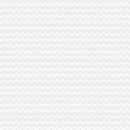
重庆市渝北区石船综合贸易总店梅溪商店饮食门市_【信用信息_诉讼信
【丰台工商注册公司一般纳税人提供注册地址】-公司注册-北京赶集网
惠州公司个体等工商注册记账变更一般纳税人】-公司注册-惠州赶集网
【广州市正运财务咨询有限公司_白云工商注册,一般纳税人公司转让
【转让生产质的一般纳税人公司】-公司注册-石家庄赶集网
重庆新办注册公司咨询等价比高的一条龙服务—九龙坡区—渝州路—
【公司注册、代理记账、一般纳税人申请_代理记账,工商注册,申请
【哈尔滨鸿灿会计代理责任有限公司_公司注册、公司变更、一般纳税
【一般纳税人公司转让】-公司注册-郑州赶集网
【公司注册免费申请一般纳税人_工商注册公司注册】-公司注册-菏泽
【公司注册,专业公司注册,申请一般纳税人】-公司注册-东莞赶集网
墅湖高教区注册一般纳税人公司流程及费用-商务服务-久久信息网
【公司注册一般纳税人申请工商变更】-公司注册-安庆赶集网
重庆公司注册_重庆注册公司_重庆代办注册公司_重庆代理公司注册-qd
需要公司注册的朋友,抓紧联系我们吧【今日推荐-重庆工商/税务/财务】
小规模纳税人和一般纳税人及和重庆税收优惠政策_搜狐财经_搜狐网
【公司注册一般纳税人申请工商变更】-资质认证-衡赶集网
专业代理记帐报税申请一般纳税人注册公司找源聚通_北京会计审计_
【专业公司注册,代理记账,办一般纳税人_公司注册,代理记账,税
【办理工商注册,公司转让,一般纳税人申办】-公司注册-乌兰察布赶
【盛世代理记账免费注册公司一般纳税人申请】-公司注册-萍乡赶集网
【办理工商注册,公司转让,一般纳税人规模】-公司注册-桂林赶集网