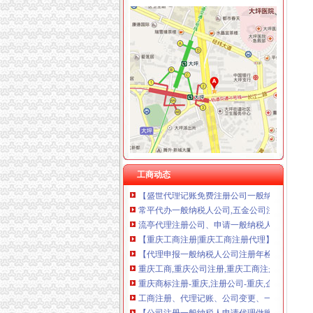
重庆一般纳税人公司注册
重庆星竣贸易有限责任公司 渝中100万 （进出
【花都专业注册公司,企业变更,快速一般纳税人
重庆海谛升进出口贸易有限公司 渝北100万 （
1123_广州公司注册,广州代理记账,广州申请一
重庆奕欣锦诚商贸有限公司 渝九50万 （工商注
在重庆注册公司办理增值税时需要提供哪些材料?_
重庆信同广告有限公司 渝沙50万 （工商注册）
注册广州一般纳税人公司要多少钱？_搜狐财经
重庆三虹房地产营销策划有限公司
【沙坪坝区工商注册|沙坪坝区工商注册代理】-重
重庆宝鹰汽车销售有限公司
公司注册一般纳税人注册记账报税-浙江嘉兴会
一般纳税人申请_申请一般纳税人_注册公司流
【注册一般纳税人公司多少钱】-韶关百姓网
【转让一般纳税人公司注册资金100万】-公司注
【重庆注册公司|重庆公司注册|重庆工商注册】
免费注册一般纳税人公司【价格,品牌,供应商】
工商动态
【盛世代理记账免费注册公司一般纳税人申请】
常平代办一般纳税人公司,五金公司注册,代办加
流亭代理注册公司、申请一般纳税人。青岛公
【重庆工商注册|重庆工商注册代理】-重庆去11
【代理申报一般纳税人公司注册年检增资业务】
重庆工商,重庆公司注册,重庆工商注册,重庆工
重庆商标注册-重庆,注册公司-重庆,企业服务
工商注册、代理记账、公司变更、一般纳税人
【公司注册一般纳税人申请代理做账】-企业变