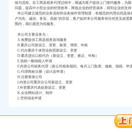
续与流程。在工商及税务代理过程中，竭诚为客户提供上门签约服务，为新
问题，提高中小型企业的经营效率，降低企业的经营成本，得到企业的支持
本公司建立规范的业务流程和业务操作管理制度，有规范的代理合同及保密
户为先、诚信、务实、高效”的宗旨，客户如对本公司服务有任何意见或需
围内，我们愿意为你服务。
本公司主要业务为：
口权)
A.免费提供工商及税务咨询服务
万 （增资）
B.重庆公司新设立、变更、验资、增资、年检
C.代办重庆个体营业执照新设立、变更
D.重庆进出口权代办（新设立、变更、换证、年检）
注册）
E.协助一般纳税人申请
F.内资公司税务代理（新公司税务报到、每月上门取票、做账、报税、申
口权）
G.代理商标注册（设计及申请）
进出口权）
H.注册香港公司
册）
I.内资公司重庆分公司新设立、变更
J.外资重庆代表处新设立、变更
K.企业网站设计、制作
L.空间域名申请
口权)
万 （增资）
注册）