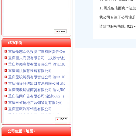
1.需准备店面房产证
我公司专注于公司注册
请致电服务热线:023-6
重庆鸽牌电线电缆有限公司 渝北10010万 (进出口权)
成功案例
重庆傲志众达投资咨询有限责任公司 渝九1000万 （增资）
重庆臣夫商贸有限公司 （执照专让）
重庆卿倾商贸有限责任公司 渝江100万 （工商注册）
重庆国洪体育设施有限公司
重庆星竣贸易有限责任公司 渝中100万 （进出口权）
重庆海谛升进出口贸易有限公司 渝北100万 （进出口权）
重庆奕欣锦诚商贸有限公司 渝九50万 （工商注册）
重庆信同广告有限公司 渝沙50万 （工商注册）
重庆三虹房地产营销策划有限公司
重庆宝鹰汽车销售有限公司
重庆鸽牌电线电缆有限公司 渝北10010万 (进出口权)
重庆傲志众达投资咨询有限责任公司 渝九1000万 （增资）
重庆臣夫商贸有限公司 （执照专让）
重庆卿倾商贸有限责任公司 渝江100万 （工商注册）
公司位置（地图）
重庆国洪体育设施有限公司