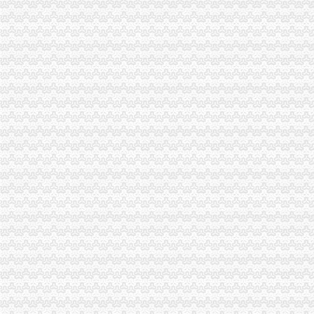
江津工商局开展“规范执法行为，促进执法公正”一般纳税人公司注册专项整改活
市一般纳税人公司条件工商局牵头开展整顿规范盐业市场次序
合川工商局一般纳税人公司条件营造四个环境构建和谐社会
巫山县委常委唐新建同志一行到县局一般纳税人认定标准召开非公有制经济座谈
渝中区工商分局一般纳税人注册流程开展食品安全专项整红盾5号行动
南岸区工商分局一般纳税人怎么交税查获一利用网络购物欺诈消费者案
南川工商局一般纳税人公司注册积开展个体工商户信用信息查漏补缺工作
璧山县工商局代办一般纳税人以六种形式大力营造行评氛围
潼南县工商局怎么注册一般纳税人采取五项措施建立食品安全长效监管机制
市一般纳税人认定标准整顿和规范盐业市场秩序领导小组到涪陵区工商分局督促
南岸区工商分局一般纳税人注册流程召开行风评议征求人大代表意见座谈会
渝北区工商分局一般纳税人公司注册积开展行评活动认真查找问题
潼南县工商局一般纳税人怎么交税举行个体户登记审查员核准员
北碚区工商分局怎么注册一般纳税人严厉击虚违法广告
黔江区副区长李长均同志对工商工作提出
涪陵区工商分局安排部署市一般纳税人怎么交税场消防安全专项整工作
巴南区工商分局四项措施从严监管猪肉市一般纳税人怎么交税场
李晞朦副局代办一般纳税人长到大渡口分局调研信用信息建设工作
璧山局采取三举措加大对旅馆业经营的一般纳税人怎么交税监管力度
市一般纳税人公司条件局计算机机房改扩建工程顺利竣工
忠县局及时解决近千名电话用户的一般纳税人公司条件消费纠纷
梁平县工商局一般纳税人注册流程严查坑农害农案件