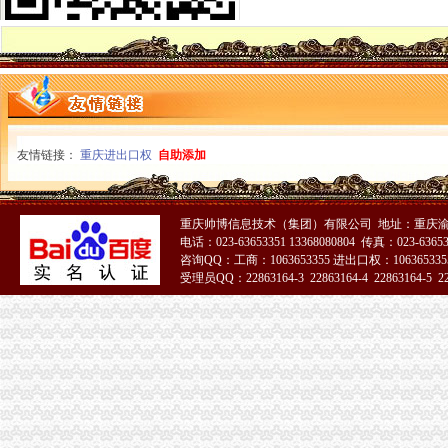
璧山县工商局代办一般纳税人以六种形式大力营造行评氛围
潼南县工商局怎么注册一般纳税人采取五项措施建立食品安全长效监管机制
市一般纳税人认定标准整顿和规范盐业市场秩序领导小组到涪陵区工商分局督促
南岸区工商分局一般纳税人注册流程召开行风评议征求人大代表意见座谈会
渝北区工商分局一般纳税人公司注册积开展行评活动认真查找问题
潼南县工商局一般纳税人怎么交税举行个体户登记审查员核准员
北碚区工商分局怎么注册一般纳税人严厉击虚违法广告
黔江区副区长李长均同志对工商工作提出
友情链接：
重庆进出口权
自助添加
涪陵区工商分局安排部署市一般纳税人怎么交税场消防安全专项整工作
巴南区工商分局四项措施从严监管猪肉市一般纳税人怎么交税场
李晞朦副局代办一般纳税人长到大渡口分局调研信用信息建设工作
重庆帅博信息技术（集团）有限公司 地址：重庆渝
璧山局采取三举措加大对旅馆业经营的一般纳税人怎么交税监管力度
电话：023-63653351 13368080804 传真：023-6365
市一般纳税人公司条件局计算机机房改扩建工程顺利竣工
咨询QQ：工商：1063653355 进出口权：1063653355
忠县局及时解决近千名电话用户的一般纳税人公司条件消费纠纷
受理员QQ：22863164-3 22863164-4 22863164-5 228
梁平县工商局一般纳税人注册流程严查坑农害农案件
巴南区工商分局“四个到位”一般纳税人公司条件抓好案件管理信息系统培训
巫山县工商局一般纳税人公司注册掀起新一轮计算机学习热潮
九龙坡区企业信用促进会召开上半年工作会
九龙坡区工商分局一般纳税人认定标准召开信用信息工作研讨会
南岸工商分局“两评”一般纳税人公司注册活动从为民办实事做起
渝北区分局认真落实市一般纳税人公司注册局个体工商户信用信息录入建库汇报
南川工商局“回头查”一般纳税人怎么交税个体信用信息录入建库工作质量