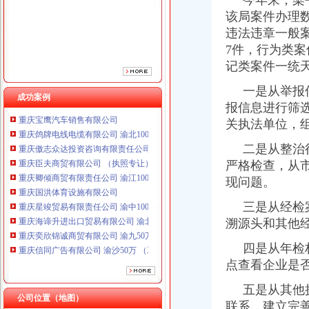
今年来，梁平
该局案件办理
违法违章一般案
7件，行为类案
记类案件一统
一是从举报信息
成功案例
报信息进行筛
关执法单位，
重庆鸽牌电线电缆有限公司 渝北10010万 (进出口权)
重庆傲志众达投资咨询有限责任公司 渝九1000万 （增资）
二是从整治行
重庆臣夫商贸有限公司 （执照专让）
严格检查，从
重庆卿倾商贸有限责任公司 渝江100万 （工商注册）
现问题。
重庆国洪体育设施有限公司
重庆星竣贸易有限责任公司 渝中100万 （进出口权）
三是从经检案
重庆海谛升进出口贸易有限公司 渝北100万 （进出口权）
溯源头和其他
重庆奕欣锦诚商贸有限公司 渝九50万 （工商注册）
重庆信同广告有限公司 渝沙50万 （工商注册）
四是从年检材
重庆三虹房地产营销策划有限公司
点查看企业是
重庆宝鹰汽车销售有限公司
重庆鸽牌电线电缆有限公司 渝北10010万 (进出口权)
五是从其他执
重庆傲志众达投资咨询有限责任公司 渝九1000万 （增资）
公司位置（地图）
联系，建立完