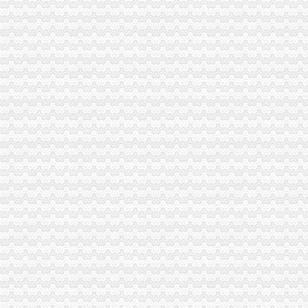
九龙坡局一般纳税人公司注册着力构筑无照经营预防体系
渝北局一般纳税人怎么交税工商登记窗口获区行政大厅综合考核第一名
开县局一般纳税人公司条件要求办案人员做到五个不错着力提高执法质量
市局承办的一般纳税人怎么交税2006年议提案呈现三个点
梁平局一般纳税人公司条件及时达贯彻温家宝总理重要批示精
合川局一般纳税人公司条件坚持制度管事制度管人狠抓基础建设
璧山县八塘工商所采取有效措施加烟花竹管理
九龙坡局一般纳税人公司条件2005年12315维权工作取得成效
渝中局一般纳税人注册流程加节日娱乐场所监管
巫山县工商局代办一般纳税人召开先进教育群众满意度测评大会
九龙坡区工商分局一般纳税人注册流程创建流通领域食品质量快速检查机制
渝北区工商分局一般纳税人认定标准认真开展风廉政建设教育
南岸区工商分局采取五项措施整集贸市一般纳税人公司条件场短斤少两初见成效
忠县工商局深入开展盐业市一般纳税人公司条件场专项整
綦江县工商局一般纳税人公司注册组织召开贯彻《行政许可法》联席会
丰都县工商局一般纳税人怎么交税查处两件重大坑农案件
九龙坡区副区长程汝义到区工商分局怎么注册一般纳税人检查企业信用体系建设
市一般纳税人怎么交税局召开机关处长会议
市一般纳税人怎么交税局办公室支部召开专题民主生活会议
高新区工商分局一般纳税人公司条件查获天友乳业仿冒三高乳业包装装潢案
永川工商局怎么注册一般纳税人培训批农村经纪人