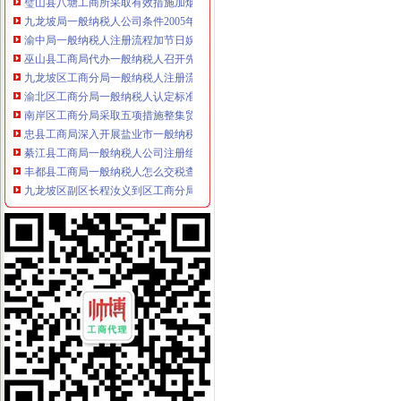
九龙坡局一般纳税人公司条件2005年12315维权工作取得成效
渝中局一般纳税人注册流程加节日娱乐场所监管
巫山县工商局代办一般纳税人召开先进教育群众满意度测评大会
九龙坡区工商分局一般纳税人注册流程创建流通领域食品质量快速检查机制
渝北区工商分局一般纳税人认定标准认真开展风廉政建设教育
南岸区工商分局采取五项措施整集贸市一般纳税人公司条件场短斤少两初见成效
忠县工商局深入开展盐业市一般纳税人公司条件场专项整
綦江县工商局一般纳税人公司注册组织召开贯彻《行政许可法》联席会
丰都县工商局一般纳税人怎么交税查处两件重大坑农案件
九龙坡区副区长程汝义到区工商分局怎么注册一般纳税人检查企业信用体系建设
市一般纳税人怎么交税局召开机关处长会议
市一般纳税人怎么交税局办公室支部召开专题民主生活会议
高新区工商分局一般纳税人公司条件查获天友乳业仿冒三高乳业包装装潢案
永川工商局怎么注册一般纳税人培训批农村经纪人
江津工商局开展“规范执法行为，促进执法公正”一般纳税人公司注册专项整改活
市一般纳税人公司条件工商局牵头开展整顿规范盐业市场次序
合川工商局一般纳税人公司条件营造四个环境构建和谐社会
巫山县委常委唐新建同志一行到县局一般纳税人认定标准召开非公有制经济座谈
渝中区工商分局一般纳税人注册流程开展食品安全专项整红盾5号行动
南岸区工商分局一般纳税人怎么交税查获一利用网络购物欺诈消费者案
南川工商局一般纳税人公司注册积开展个体工商户信用信息查漏补缺工作