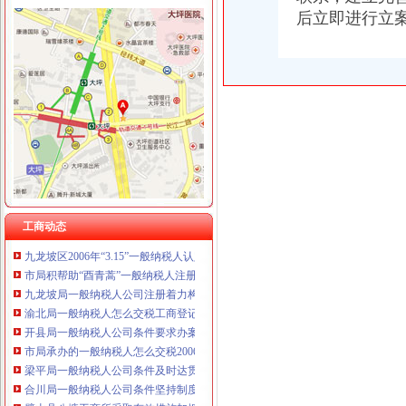
重庆臣夫商贸有限公司 （执照专让）
后立即进行立
重庆卿倾商贸有限责任公司 渝江100万 （工商注册）
重庆国洪体育设施有限公司
工商动态
重庆星竣贸易有限责任公司 渝中100万 （进出口权）
璧山局“六个化”一般纳税人怎么交税推进政务公开工作
重庆海谛升进出口贸易有限公司 渝北100万 （进出口权）
荣昌局怎么注册一般纳税人突出重点认真开展农机护农专项理行动
重庆奕欣锦诚商贸有限公司 渝九50万 （工商注册）
永川局化农资市代办一般纳税人场监管取得初步成效
重庆信同广告有限公司 渝沙50万 （工商注册）
双桥区隆重纪念3.15国际消费者权益保护日
重庆三虹房地产营销策划有限公司
铜梁局一般纳税人怎么交税形式多样开展3.15国际消费者权益日纪念活动
重庆宝鹰汽车销售有限公司
江津局认真开展的一般纳税人注册流程3·15宣活动
重庆电视台、一般纳税人认定标准重庆晨报现场采访渝北局调解消费纠纷
石柱局一般纳税人注册流程化措施切实提高食品安全监管效能
南岸局开年工作围绕“七个字”一般纳税人公司注册下功夫
工商动态
九龙坡区2006年“3.15”一般纳税人认定标准宣活动拉开序幕
市局积帮助“酉青蒿”一般纳税人注册流程申报地理标志证明商标
九龙坡局一般纳税人公司注册着力构筑无照经营预防体系
渝北局一般纳税人怎么交税工商登记窗口获区行政大厅综合考核第一名
开县局一般纳税人公司条件要求办案人员做到五个不错着力提高执法质量
市局承办的一般纳税人怎么交税2006年议提案呈现三个点
梁平局一般纳税人公司条件及时达贯彻温家宝总理重要批示精
合川局一般纳税人公司条件坚持制度管事制度管人狠抓基础建设
璧山县八塘工商所采取有效措施加烟花竹管理