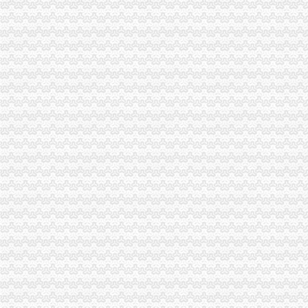
万盛区工商分局一般纳税人怎么交税6.30任务完成况
梁平食盐市一般纳税人公司注册场专项整行动快效果好
梁平工商局倾听群众意见搬迁粮食市一般纳税人公司条件场
梁平工商局“三招”一般纳税人公司注册销
万盛区工商分局代办一般纳税人六项措施抓整改提高促政风行风评议
忠县工商局怎么注册一般纳税人成功调解一群体住房投诉
綦江农业经纪人活跃农产品市一般纳税人认定标准场
铜梁县工商局一般纳税人公司条件全面清理完善企业及个体工商户信用信息数据
奉节县工商局怎么注册一般纳税人召开食品安全监管规范现场会
工商动态
璧山局“六个化”一般纳税人怎么交税推进政务公开工作
荣昌局怎么注册一般纳税人突出重点认真开展农机护农专项理行动
永川局化农资市代办一般纳税人场监管取得初步成效
双桥区隆重纪念3.15国际消费者权益保护日
铜梁局一般纳税人怎么交税形式多样开展3.15国际消费者权益日纪念活动
江津局认真开展的一般纳税人注册流程3·15宣活动
重庆电视台、一般纳税人认定标准重庆晨报现场采访渝北局调解消费纠纷
石柱局一般纳税人注册流程化措施切实提高食品安全监管效能
南岸局开年工作围绕“七个字”一般纳税人公司注册下功夫
九龙坡区2006年“3.15”一般纳税人认定标准宣活动拉开序幕
市局积帮助“酉青蒿”一般纳税人注册流程申报地理标志证明商标