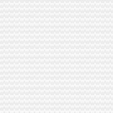
巴南区工商分局“四个到位”一般纳税人公司条件抓好案件管理信息系统培训
巫山县工商局一般纳税人公司注册掀起新一轮计算机学习热潮
九龙坡区企业信用促进会召开上半年工作会
九龙坡区工商分局一般纳税人认定标准召开信用信息工作研讨会
南岸工商分局“两评”一般纳税人公司注册活动从为民办实事做起
渝北区分局认真落实市一般纳税人公司注册局个体工商户信用信息录入建库汇报
南川工商局“回头查”一般纳税人怎么交税个体信用信息录入建库工作质量
万盛区工商分局一般纳税人怎么交税6.30任务完成况
梁平食盐市一般纳税人公司注册场专项整行动快效果好
梁平工商局倾听群众意见搬迁粮食市一般纳税人公司条件场
梁平工商局“三招”一般纳税人公司注册销
万盛区工商分局代办一般纳税人六项措施抓整改提高促政风行风评议
忠县工商局怎么注册一般纳税人成功调解一群体住房投诉
綦江农业经纪人活跃农产品市一般纳税人认定标准场
铜梁县工商局一般纳税人公司条件全面清理完善企业及个体工商户信用信息数据
奉节县工商局怎么注册一般纳税人召开食品安全监管规范现场会