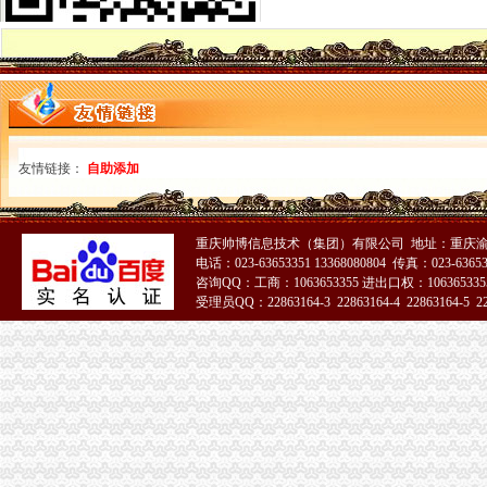
什么是一般纳税人？怎么办理一般纳税人资格登记？_搜狐财经_搜狐网
一般纳税人资格认定的基本规则_东奥会计在线
增值税一般纳税人资格认定再提速-新华网
一般纳税人资格查询
什么是一般纳税人？怎么办理一般纳税人资格登记？
增值税一般纳税人资格认定管理办
增值税一般纳税人资格认定
增值税一般纳税人资格认定管理办
友情链接：
自助添加
广西：增值税一般纳税人认定告别审批制改为登记制-广西新闻网
广西：增值税一般纳税人认定告别审批制改为登记制-广西新闻网
一般纳税人资格认证书—在线播放—优酷网,高清在线观看
重庆帅博信息技术（集团）有限公司 地址：重庆渝
一般纳税人资格证
电话：023-63653351 13368080804 传真：023-6365
昆山转型：增值税一般纳税人资格试点周年考_国内财经_财经频道_全
咨询QQ：工商：1063653355 进出口权：1063653355
一般纳税人资格的申请
受理员QQ：22863164-3 22863164-4 22863164-5 228
一般纳税人资格证书-搜百科
山东国税门户网站一般纳税人资格查询
三证合一后,一般纳税人资格登记还提供税务登记证吗_中华会计网校_
一般纳税人资格证
一般纳税人资格证书-搜百科
增值税一般纳税人资格登记
一般纳税人资格登记
一般纳税人资格查询|广东省国家税务局（新版）