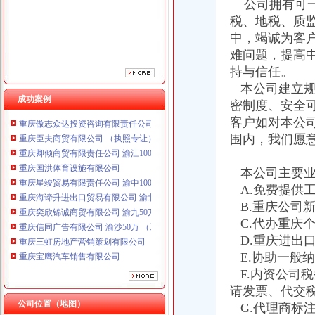
公司拥有可一
税、地税、质
中，竭诚为客
难问题，提高
持与信任。
本公司建立规
重庆鸽牌电线电缆有限公司 渝北10010万 (进出口权)
成功案例
密制度、安全
重庆傲志众达投资咨询有限责任公司 渝九1000万 （增资）
客户如对本公
重庆臣夫商贸有限公司 （执照专让）
围内，我们愿
重庆卿倾商贸有限责任公司 渝江100万 （工商注册）
重庆国洪体育设施有限公司
本公司主要业
重庆星竣贸易有限责任公司 渝中100万 （进出口权）
重庆海谛升进出口贸易有限公司 渝北100万 （进出口权）
A.免费提供
重庆奕欣锦诚商贸有限公司 渝九50万 （工商注册）
B.重庆公司
重庆信同广告有限公司 渝沙50万 （工商注册）
C.代办重庆
重庆三虹房地产营销策划有限公司
D.重庆进出
重庆宝鹰汽车销售有限公司
E.协助一般
重庆鸽牌电线电缆有限公司 渝北10010万 (进出口权)
F.内资公司
重庆傲志众达投资咨询有限责任公司 渝九1000万 （增资）
请发票、代交
重庆臣夫商贸有限公司 （执照专让）
公司位置（地图）
重庆卿倾商贸有限责任公司 渝江100万 （工商注册）
G.代理商标