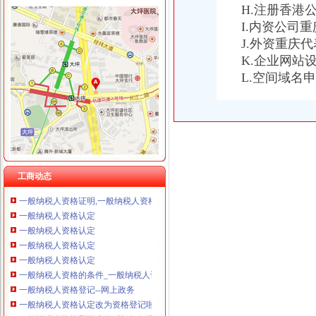
重庆国洪体育设施有限公司
H.注册香港
一般纳税人资格证
重庆星竣贸易有限责任公司 渝中100万 （进出口权）
I.内资公司
昆山转型：增值税一般纳税人资格试点周年考_国内财经_财经频道_全
重庆海谛升进出口贸易有限公司 渝北100万 （进出口权）
一般纳税人资格的申请
J.外资重庆
重庆奕欣锦诚商贸有限公司 渝九50万 （工商注册）
一般纳税人资格证书-搜百科
K.企业网站
重庆信同广告有限公司 渝沙50万 （工商注册）
山东国税门户网站一般纳税人资格查询
L.空间域名
重庆三虹房地产营销策划有限公司
三证合一后,一般纳税人资格登记还提供税务登记证吗_中华会计网校_
重庆宝鹰汽车销售有限公司
一般纳税人资格证
一般纳税人资格证书-搜百科
增值税一般纳税人资格登记
一般纳税人资格登记
一般纳税人资格查询|广东省国家税务局（新版）
一般纳税人资格查询
工商动态
一般纳税人资格证明,一般纳税人资格证书？
一般纳税人资格认定
一般纳税人资格认定
一般纳税人资格认定
一般纳税人资格认定
一般纳税人资格的条件_一般纳税人认定的标准
一般纳税人资格登记--网上政务
一般纳税人资格认定改为资格登记啦！_中华会计网校_税务网校
一般纳税人资格登记生效时间如何规定_中华会计网校_税务网校