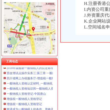
一般纳税人资格查询|广东省国家税务局（新版）
H.注册香港
重庆国洪体育设施有限公司
一般纳税人资格查询
I.内资公司
重庆星竣贸易有限责任公司 渝中100万 （进出口权）
一般纳税人资格证明,一般纳税人资格证书？
重庆海谛升进出口贸易有限公司 渝北100万 （进出口权）
J.外资重庆
一般纳税人资格认定
重庆奕欣锦诚商贸有限公司 渝九50万 （工商注册）
K.企业网站
一般纳税人资格认定
重庆信同广告有限公司 渝沙50万 （工商注册）
L.空间域名
一般纳税人资格认定
重庆三虹房地产营销策划有限公司
一般纳税人资格认定
重庆宝鹰汽车销售有限公司
一般纳税人资格的条件_一般纳税人认定的标准
一般纳税人资格登记--网上政务
一般纳税人资格认定改为资格登记啦！_中华会计网校_税务网校
一般纳税人资格登记生效时间如何规定_中华会计网校_税务网校
一般纳税人资格认定标准是什么?_2016关于一般纳税人资格的认定
工商动态
2016年成都新一般纳税人的认定标准_搜狐财经_搜狐网
营改增试点操作实务三:第三章 一般纳税人资格认定_注册税务师齐
四川省网上办税服务厅-增值税一般纳税人资格查询
一般纳税人资格认定材料_一般纳税人的认定所需材料_有朋至远方来_
一般纳税人资格知识和一般纳税人资格案例,文章-世界经理人网站
一般纳税人资格登记-中国唐山
增值税一般纳税人资格登记
增值税一般纳税人资格登记
申请成为一般纳税人的条件、资格及申请流程_百度经验
增值税一般纳税人资格认定管理办