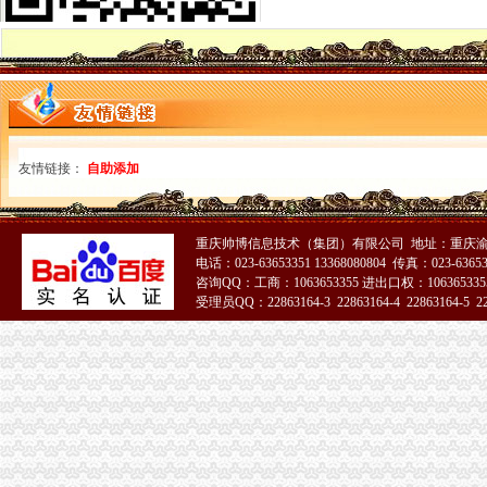
一般纳税人资格证
苏州一般纳税人申请一般纳税人资格-苏州58同城
增值税一般纳税人资格认定-110律咨询网
一般纳税人资格证书-搜百科
山东国税门户网站一般纳税人资格查询
三证合一后,一般纳税人资格登记还提供税务登记证吗_中华会计网校_
一般纳税人资格证
友情链接：
自助添加
一般纳税人资格证书-搜百科
增值税一般纳税人资格登记
一般纳税人资格登记
一般纳税人资格查询|广东省国家税务局（新版）
重庆帅博信息技术（集团）有限公司 地址：重庆渝
电话：023-63653351 13368080804 传真：023-6365
一般纳税人资格查询
咨询QQ：工商：1063653355 进出口权：1063653355
一般纳税人资格证明,一般纳税人资格证书？
受理员QQ：22863164-3 22863164-4 22863164-5 228
一般纳税人资格认定
一般纳税人资格认定
一般纳税人资格认定
一般纳税人资格认定
一般纳税人资格的条件_一般纳税人认定的标准
一般纳税人资格登记--网上政务
一般纳税人资格认定改为资格登记啦！_中华会计网校_税务网校
一般纳税人资格登记生效时间如何规定_中华会计网校_税务网校