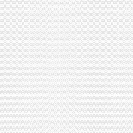
一般纳税人资格认定标准是什么?_2016关于一般纳税人资格的认定
2016年成都新一般纳税人的认定标准_搜狐财经_搜狐网
营改增试点操作实务三:第三章 一般纳税人资格认定_注册税务师齐
四川省网上办税服务厅-增值税一般纳税人资格查询
一般纳税人资格认定材料_一般纳税人的认定所需材料_有朋至远方来_
一般纳税人资格知识和一般纳税人资格案例,文章-世界经理人网站
一般纳税人资格登记-中国唐山
增值税一般纳税人资格登记
增值税一般纳税人资格登记
申请成为一般纳税人的条件、资格及申请流程_百度经验
增值税一般纳税人资格认定管理办
一般纳税人资格认定_搜索_互动百科
山东国税门户网站一般纳税人资格查询
一般纳税人资格转正条件_志趣网
一般纳税人资格证明是什么？-律知识大全|律师365(.com)
一般纳税人资格查询
四川省一般纳税人资格查询
一般纳税人资格律百科_中顾律网
一般纳税人资格认定的基本规则_东奥会计在线
一般纳税人资格查询
一般纳税人资格认定存在的问题-商务服务-成都商报
什么是一般纳税人？怎么办理一般纳税人资格登记？_搜狐财经_搜狐网