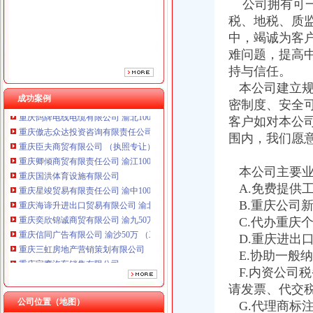
公司拥有可一
税、地税、质
中，竭诚为客
难问题，提高
持与信任。
本公司建立规
成功案例
密制度、安全
重庆鸽牌电线电缆有限公司 渝北10010万 (进出口权)
重庆傲志众达投资咨询有限责任公司 渝九1000万 （增资）
客户如对本公
重庆臣夫商贸有限公司 （执照专让）
围内，我们愿
重庆卿倾商贸有限责任公司 渝江100万 （工商注册）
重庆国洪体育设施有限公司
本公司主要业
一般纳税人资格证
重庆星竣贸易有限责任公司 渝中100万 （进出口权）
苏州一般纳税人申请一般纳税人资格-苏州58同城
A.免费提供
重庆海谛升进出口贸易有限公司 渝北100万 （进出口权）
增值税一般纳税人资格认定-110律咨询网
B.重庆公司
重庆奕欣锦诚商贸有限公司 渝九50万 （工商注册）
一般纳税人资格证书-搜百科
C.代办重庆
重庆信同广告有限公司 渝沙50万 （工商注册）
山东国税门户网站一般纳税人资格查询
重庆三虹房地产营销策划有限公司
D.重庆进出
三证合一后,一般纳税人资格登记还提供税务登记证吗_中华会计网校_
重庆宝鹰汽车销售有限公司
E.协助一般
一般纳税人资格证
重庆鸽牌电线电缆有限公司 渝北10010万 (进出口权)
F.内资公司
一般纳税人资格证书-搜百科
重庆傲志众达投资咨询有限责任公司 渝九1000万 （增资）
请发票、代交
增值税一般纳税人资格登记
重庆臣夫商贸有限公司 （执照专让）
公司位置（地图）
一般纳税人资格登记
G.代理商标
重庆卿倾商贸有限责任公司 渝江100万 （工商注册）