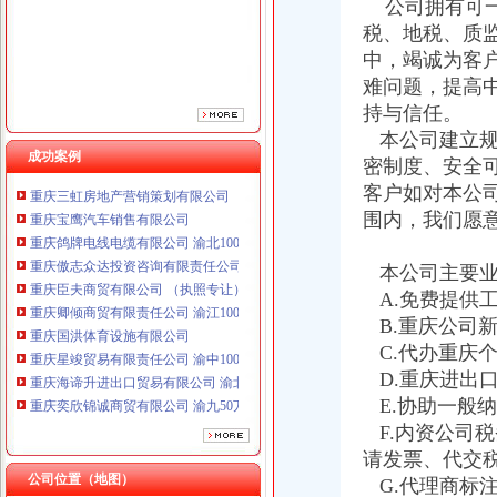
公司拥有可一
重庆臣夫商贸有限公司 （执照专让）
税、地税、质
重庆卿倾商贸有限责任公司 渝江100万 （工商注册）
中，竭诚为客
重庆国洪体育设施有限公司
难问题，提高
重庆星竣贸易有限责任公司 渝中100万 （进出口权）
重庆海谛升进出口贸易有限公司 渝北100万 （进出口权）
持与信任。
重庆奕欣锦诚商贸有限公司 渝九50万 （工商注册）
本公司建立规
重庆信同广告有限公司 渝沙50万 （工商注册）
成功案例
密制度、安全
重庆三虹房地产营销策划有限公司
客户如对本公
重庆宝鹰汽车销售有限公司
围内，我们愿
重庆鸽牌电线电缆有限公司 渝北10010万 (进出口权)
重庆傲志众达投资咨询有限责任公司 渝九1000万 （增资）
本公司主要业
重庆臣夫商贸有限公司 （执照专让）
重庆卿倾商贸有限责任公司 渝江100万 （工商注册）
A.免费提供
重庆国洪体育设施有限公司
B.重庆公司
重庆星竣贸易有限责任公司 渝中100万 （进出口权）
C.代办重庆
重庆海谛升进出口贸易有限公司 渝北100万 （进出口权）
D.重庆进出
重庆奕欣锦诚商贸有限公司 渝九50万 （工商注册）
E.协助一般
重庆信同广告有限公司 渝沙50万 （工商注册）
F.内资公司
重庆三虹房地产营销策划有限公司
请发票、代交
重庆宝鹰汽车销售有限公司
公司位置（地图）
G.代理商标