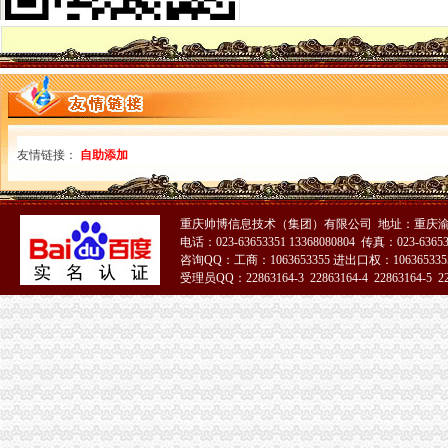
一般纳税人资格认定的基本规则_东奥会计在线
一般纳税人资格查询
一般纳税人资格认定存在的问题-商务服务-成都商报
什么是一般纳税人？怎么办理一般纳税人资格登记？_搜狐财经_搜狐网
一般纳税人资格认定的基本规则_东奥会计在线
增值税一般纳税人资格认定再提速-新华网
一般纳税人资格查询
友情链接：
自助添加
什么是一般纳税人？怎么办理一般纳税人资格登记？
增值税一般纳税人资格认定管理办
增值税一般纳税人资格认定
增值税一般纳税人资格认定管理办
重庆帅博信息技术（集团）有限公司 地址：重庆渝
广西：增值税一般纳税人认定告别审批制改为登记制-广西新闻网
电话：023-63653351 13368080804 传真：023-6365
咨询QQ：工商：1063653355 进出口权：1063653355
广西：增值税一般纳税人认定告别审批制改为登记制-广西新闻网
受理员QQ：22863164-3 22863164-4 22863164-5 228
一般纳税人资格认证书—在线播放—优酷网,高清在线观看
一般纳税人资格证
苏州一般纳税人申请一般纳税人资格-苏州58同城
增值税一般纳税人资格认定-110律咨询网
一般纳税人资格证书-搜百科
山东国税门户网站一般纳税人资格查询
三证合一后,一般纳税人资格登记还提供税务登记证吗_中华会计网校_
一般纳税人资格证