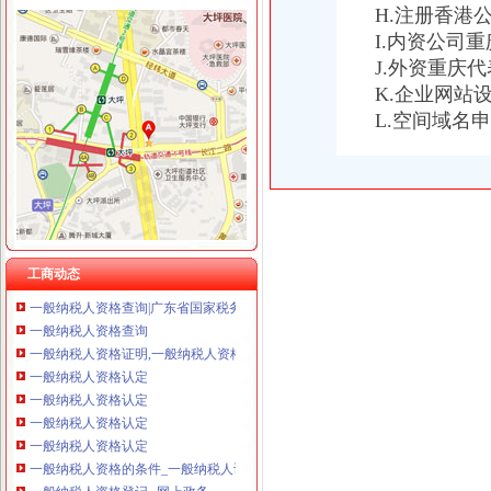
重庆臣夫商贸有限公司 （执照专让）
H.注册香港
重庆卿倾商贸有限责任公司 渝江100万 （工商注册）
I.内资公司
重庆国洪体育设施有限公司
一般纳税人资格证
J.外资重庆
重庆星竣贸易有限责任公司 渝中100万 （进出口权）
一般纳税人资格认定的基本规则-税务师-高顿部落
K.企业网站
重庆海谛升进出口贸易有限公司 渝北100万 （进出口权）
一般纳税人资格查询
重庆奕欣锦诚商贸有限公司 渝九50万 （工商注册）
L.空间域名
一般纳税人资格证书-搜百科
重庆信同广告有限公司 渝沙50万 （工商注册）
山东国税门户网站一般纳税人资格查询
重庆三虹房地产营销策划有限公司
三证合一后,一般纳税人资格登记还提供税务登记证吗_中华会计网校_
重庆宝鹰汽车销售有限公司
一般纳税人资格证
一般纳税人资格证书-搜百科
增值税一般纳税人资格登记
一般纳税人资格登记
工商动态
一般纳税人资格查询|广东省国家税务局（新版）
一般纳税人资格查询
一般纳税人资格证明,一般纳税人资格证书？
一般纳税人资格认定
一般纳税人资格认定
一般纳税人资格认定
一般纳税人资格认定
一般纳税人资格的条件_一般纳税人认定的标准
一般纳税人资格登记--网上政务