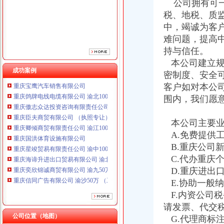
公司拥有可一
税、地税、质
中，竭诚为客
难问题，提高
持与信任。
本公司建立规
成功案例
密制度、安全
客户如对本公
重庆鸽牌电线电缆有限公司 渝北10010万 (进出口权)
围内，我们愿
重庆傲志众达投资咨询有限责任公司 渝九1000万 （增资）
重庆臣夫商贸有限公司 （执照专让）
重庆卿倾商贸有限责任公司 渝江100万 （工商注册）
本公司主要业
重庆国洪体育设施有限公司
A.免费提供
重庆星竣贸易有限责任公司 渝中100万 （进出口权）
B.重庆公司
重庆海谛升进出口贸易有限公司 渝北100万 （进出口权）
C.代办重庆
重庆奕欣锦诚商贸有限公司 渝九50万 （工商注册）
D.重庆进出
重庆信同广告有限公司 渝沙50万 （工商注册）
E.协助一般
重庆三虹房地产营销策划有限公司
重庆宝鹰汽车销售有限公司
F.内资公司
重庆鸽牌电线电缆有限公司 渝北10010万 (进出口权)
请发票、代交
重庆傲志众达投资咨询有限责任公司 渝九1000万 （增资）
公司位置（地图）
G.代理商标