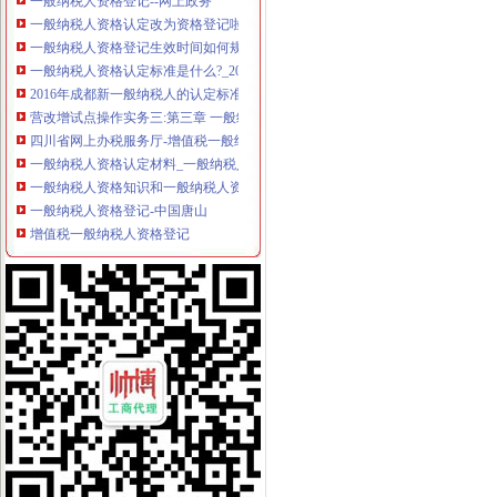
一般纳税人资格认定改为资格登记啦！_中华会计网校_税务网校
一般纳税人资格登记生效时间如何规定_中华会计网校_税务网校
一般纳税人资格认定标准是什么?_2016关于一般纳税人资格的认定
2016年成都新一般纳税人的认定标准_搜狐财经_搜狐网
营改增试点操作实务三:第三章 一般纳税人资格认定_注册税务师齐
四川省网上办税服务厅-增值税一般纳税人资格查询
一般纳税人资格认定材料_一般纳税人的认定所需材料_有朋至远方来_
一般纳税人资格知识和一般纳税人资格案例,文章-世界经理人网站
一般纳税人资格登记-中国唐山
增值税一般纳税人资格登记
增值税一般纳税人资格登记
申请成为一般纳税人的条件、资格及申请流程_百度经验
增值税一般纳税人资格认定管理办
一般纳税人资格认定_搜索_互动百科
山东国税门户网站一般纳税人资格查询
一般纳税人资格转正条件_志趣网
一般纳税人资格证明是什么？-律知识大全|律师365(.com)
一般纳税人资格查询
四川省一般纳税人资格查询
一般纳税人资格律百科_中顾律网
一般纳税人资格认定的基本规则_东奥会计在线
一般纳税人资格查询