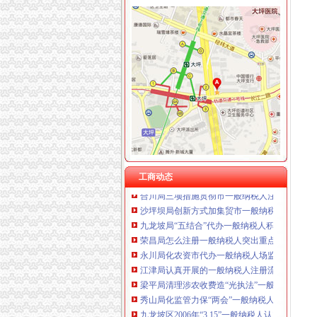
工商动态
李晞朦副局一般纳税人公司条件长参加九龙坡
梁平局消委六项措施推进“黄金周”一般纳税人
经开园局一般纳税人公司注册四项措施开展合
全市工商系统纪检监察干部再掀“更新观念、适
我市一般纳税人公司注册工商系统第五期青年
江津局代办一般纳税人四个坚持狠抓机关作风
开县局着力构建高效处理信访事项的一般纳税
工商动态
合川局三项措施贯彻市一般纳税人注册流程局
沙坪坝局创新方式加集贸市一般纳税人怎么交
九龙坡局“五结合”代办一般纳税人积做好年检
荣昌局怎么注册一般纳税人突出重点认真开展
永川局化农资市代办一般纳税人场监管取得初
江津局认真开展的一般纳税人注册流程3·15宣
梁平局清理涉农收费造“光执法”一般纳税人怎
秀山局化监管力保“两会”一般纳税人公司条件
九龙坡区2006年“3.15”一般纳税人认定标准宣
大足局采取措施确保农资市一般纳税人怎么交