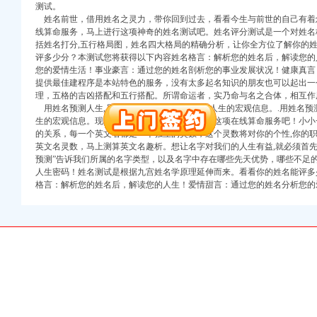
万 （增资）
测试。
姓名前世，借用姓名之灵力，带你回到过去，看看今生与前世的自己有着
注册）
线算命服务，马上进行这项神奇的姓名测试吧。姓名评分测试是一个对姓名
括姓名打分,五行格局图，姓名四大格局的精确分析，让你全方位了解你的
评多少分？本测试您将获得以下内容姓名格言：解析您的姓名后，解读您的
口权）
您的爱情生活！事业豪言：通过您的姓名剖析您的事业发展状况！健康真言
进出口权）
提供最佳建程序是本站特色的服务，没有太多起名知识的朋友也可以起出一
册）
理，五格的吉凶搭配和五行搭配。所谓命运者，实乃命与名之合体，相互作
用姓名预测人生,具有直观性和准确性,能显现人生的宏观信息。.用姓名预测
生的宏观信息。现提供免费测算，快来尝试一下这项在线算命服务吧！小小
的关系，每一个英文名都是一个独立的灵数，这个灵数将对你的个性,你的
英文名灵数，马上测算英文名趣析。想让名字对我们的人生有益,就必须首先
口权)
预测”告诉我们所属的名字类型，以及名字中存在哪些先天优势，哪些不足
万 （增资）
人生密码！姓名测试是根据九宫姓名学原理延伸而来。看看你的姓名能评多
格言：解析您的姓名后，解读您的人生！爱情甜言：通过您的姓名分析您的
注册）
口权）
进出口权）
册）