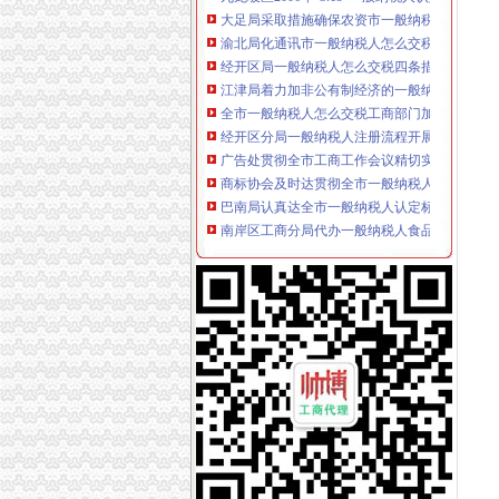
渝北局化通讯市一般纳税人怎么交税场监管出
经开区局一般纳税人怎么交税四条措施确保集
江津局着力加非公有制经济的一般纳税人公司
全市一般纳税人怎么交税工商部门加大节日烟
经开区分局一般纳税人注册流程开展廉洁自律
广告处贯彻全市工商工作会议精切实抓好监管工
商标协会及时达贯彻全市一般纳税人怎么交税
巴南局认真达全市一般纳税人认定标准工商工
南岸区工商分局代办一般纳税人食品安全监管
市局新认定“渝江”一般纳税人认定标准等24件
李晞朦副局怎么注册一般纳税人长到大渡口局
璧山县工商局以“五个延伸”的一般纳税人认定
沙区工商分局一般纳税人注册流程五项措施加
重庆小规模纳税人
怎么处理税务机关给小规模纳税人专票的清单？
小规模纳税人销售使用过的固定资产的税收和
专用发票申请
开具《红字增值税专用发票通知单》应该向哪方
资料：天津市营业税改征增值税试点纳税人申
增值税普通发票
增值税普通发票图片素材_增值税普通发票图片