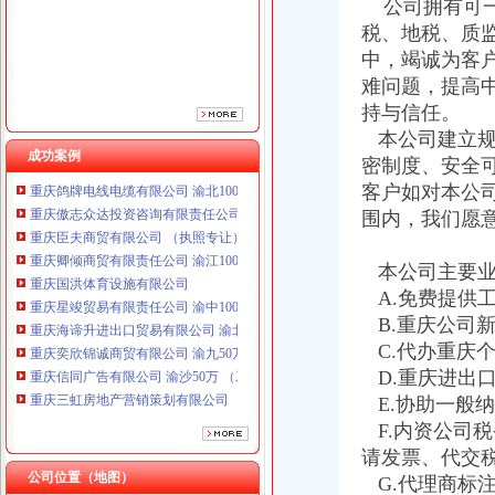
公司拥有可一
税、地税、质
中，竭诚为客
难问题，提高
持与信任。
本公司建立规
成功案例
密制度、安全
重庆鸽牌电线电缆有限公司 渝北10010万 (进出口权)
客户如对本公
重庆傲志众达投资咨询有限责任公司 渝九1000万 （增资）
围内，我们愿
重庆臣夫商贸有限公司 （执照专让）
重庆卿倾商贸有限责任公司 渝江100万 （工商注册）
重庆国洪体育设施有限公司
本公司主要业
重庆星竣贸易有限责任公司 渝中100万 （进出口权）
A.免费提供
重庆海谛升进出口贸易有限公司 渝北100万 （进出口权）
B.重庆公司
重庆奕欣锦诚商贸有限公司 渝九50万 （工商注册）
C.代办重庆
重庆信同广告有限公司 渝沙50万 （工商注册）
D.重庆进出
重庆三虹房地产营销策划有限公司
E.协助一般
重庆宝鹰汽车销售有限公司
重庆鸽牌电线电缆有限公司 渝北10010万 (进出口权)
F.内资公司
重庆傲志众达投资咨询有限责任公司 渝九1000万 （增资）
请发票、代交
重庆臣夫商贸有限公司 （执照专让）
公司位置（地图）
G.代理商标