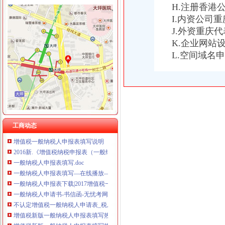
重庆卿倾商贸有限责任公司 渝江100万 （工商注册）
H.注册香港
重庆国洪体育设施有限公司
一般纳税人申报表
I.内资公司
重庆星竣贸易有限责任公司 渝中100万 （进出口权）
海北一般纳税人申请代理,海北一般纳税人申请程序,海北一般纳税
J.外资重庆
重庆海谛升进出口贸易有限公司 渝北100万 （进出口权）
广州市一般纳税人可“一键申报”增值税--陕西频道--人民网
K.企业网站
重庆奕欣锦诚商贸有限公司 渝九50万 （工商注册）
一般纳税人申报表填写及关键点说明
重庆信同广告有限公司 渝沙50万 （工商注册）
L.空间域名
2016新《增值税纳税申报表（一般纳税人适用）》及其附列资料
重庆三虹房地产营销策划有限公司
2016年营改增后一般纳税人申报表（样表）
重庆宝鹰汽车销售有限公司
一般纳税人申请书
增值税新版一般纳税人申报表填写热点问题_中华会计网校_税务网校
增值税一般纳税人申请书怎么写？_百度知道
6月申报期来了,新旧增值税一般纳税人填报关键点要知道！_搜狐其它
一般纳税人申报表及附表.xls
工商动态
增值税一般纳税人申报表填写说明
2016新.《增值税纳税申报表（一般纳税人适用）》及其附列资料填
一般纳税人申报表填写.doc
一般纳税人申报表填写—在线播放—优酷网,高清在线观看
一般纳税人申报表下载|2017增值税一般纳税人申报表新版_附表四+
一般纳税人申请书-书信函-无忧考网
不认定增值税一般纳税人申请表_税屋网——第一时间递财税政策
增值税新版一般纳税人申报表填写热点问题-搜狐滚动
增值税新版一般纳税人申报表填写热点问题-搜狐滚动