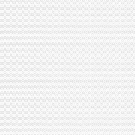
一般纳税人申报表_late59_新浪博客
《一般纳税人申请书》100篇第一文库网
增值税纳税申报表一般纳税人填表说明|增值税纳税申报表一般纳税人
不认定增值税一般纳税人申请表
2016一般纳税人申请书
原增值税一般纳税人申报表培训课件
一般纳税人申请书,一般纳税人申请报告-深圳王平安律师文集
增值税一般纳税人申报表及相关表样（2012年修订附表一）-海南省国
一般纳税人申请书-会计实务-中国会计社区
一般纳税人新申报表填写说明
一般纳税人申报表附表一_文档下载
增值税一般纳税人申报表附表三、附表四电子导入模板
一般纳税人申请书的相关文章
增值税一般纳税人申报表附表二申报数据未提取过来如何处理？
一般纳税人申报表填表说明（试点纳税人适用）|广东省国家税务局
增值税申报表怎么填一般纳税人增值税申报表_土豆
增值税一般纳税人申报
一般纳税人申请书怎么样写_已解决-阿里巴巴生意经
其他增值税一般纳税人申报表培训-原创-搜狐
一般纳税人申请书(范本)_广佛会计交流群组_新浪博客
2016增值税一般纳税人纳税申报表_工商税务_中顾律网
小规模转一般纳税人申报表如何衔接_上海包听|E都市