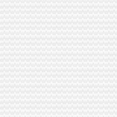
增值税纳税申报表一般纳税人填表说明|增值税纳税申报表一般纳税人
不认定增值税一般纳税人申请表
2016一般纳税人申请书
原增值税一般纳税人申报表培训课件
一般纳税人申请书,一般纳税人申请报告-深圳王平安律师文集
增值税一般纳税人申报表及相关表样（2012年修订附表一）-海南省国
一般纳税人申请书-会计实务-中国会计社区
一般纳税人新申报表填写说明
一般纳税人申报表附表一_文档下载
增值税一般纳税人申报表附表三、附表四电子导入模板
一般纳税人申请书的相关文章
增值税一般纳税人申报表附表二申报数据未提取过来如何处理？
一般纳税人申报表填表说明（试点纳税人适用）|广东省国家税务局
增值税申报表怎么填一般纳税人增值税申报表_土豆
增值税一般纳税人申报
一般纳税人申请书怎么样写_已解决-阿里巴巴生意经
其他增值税一般纳税人申报表培训-原创-搜狐
一般纳税人申请书(范本)_广佛会计交流群组_新浪博客
2016增值税一般纳税人纳税申报表_工商税务_中顾律网
小规模转一般纳税人申报表如何衔接_上海包听|E都市