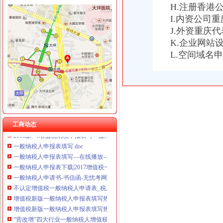
一般纳税人申报表
H.注册香港
重庆星竣贸易有限责任公司 渝中100万 （进出口权）
我想请问下填一般纳税人增值税申报表附表二时,什么时候填待扣_
重庆海谛升进出口贸易有限公司 渝北100万 （进出口权）
I.内资公司
增值税一般纳税人申报
重庆奕欣锦诚商贸有限公司 渝九50万 （工商注册）
J.外资重庆
一般纳税人申报表填写及关键点说明
重庆信同广告有限公司 渝沙50万 （工商注册）
K.企业网站
2016新《增值税纳税申报表（一般纳税人适用）》及其附列资料
重庆三虹房地产营销策划有限公司
L.空间域名
2016年营改增后一般纳税人申报表（样表）
重庆宝鹰汽车销售有限公司
一般纳税人申请书
增值税新版一般纳税人申报表填写热点问题_中华会计网校_税务网校
增值税一般纳税人申请书怎么写？_百度知道
6月申报期来了,新旧增值税一般纳税人填报关键点要知道！_搜狐其它
一般纳税人申报表及附表.xls
增值税一般纳税人申报表填写说明
工商动态
2016新.《增值税纳税申报表（一般纳税人适用）》及其附列资料填
一般纳税人申报表填写.doc
一般纳税人申报表填写—在线播放—优酷网,高清在线观看
一般纳税人申报表下载|2017增值税一般纳税人申报表新版_附表四+
一般纳税人申请书-书信函-无忧考网
不认定增值税一般纳税人申请表_税屋网——第一时间递财税政策
增值税新版一般纳税人申报表填写热点问题-搜狐滚动
增值税新版一般纳税人申报表填写热点问题-搜狐滚动
“营改增”四大行业一般纳税人增值税申报表样表
一般纳税人申请书--香当网