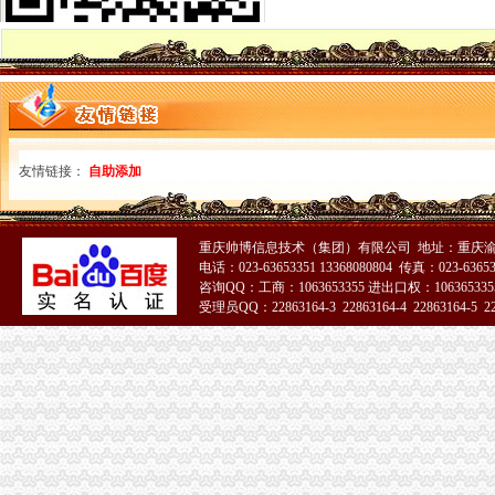
一般纳税人申请书的相关文章
增值税一般纳税人申报表附表二申报数据未提取过来如何处理？
一般纳税人申报表填表说明（试点纳税人适用）|广东省国家税务局
增值税申报表怎么填一般纳税人增值税申报表_土豆
增值税一般纳税人申报
一般纳税人申请书怎么样写_已解决-阿里巴巴生意经
其他增值税一般纳税人申报表培训-原创-搜狐
友情链接：
自助添加
一般纳税人申请书(范本)_广佛会计交流群组_新浪博客
2016增值税一般纳税人纳税申报表_工商税务_中顾律网
小规模转一般纳税人申报表如何衔接_上海包听|E都市
一般纳税人申报表
重庆帅博信息技术（集团）有限公司 地址：重庆渝
电话：023-63653351 13368080804 传真：023-6365
我想请问下填一般纳税人增值税申报表附表二时,什么时候填待扣_
咨询QQ：工商：1063653355 进出口权：1063653355
增值税一般纳税人申报
受理员QQ：22863164-3 22863164-4 22863164-5 228
一般纳税人申报表填写及关键点说明
2016新《增值税纳税申报表（一般纳税人适用）》及其附列资料
2016年营改增后一般纳税人申报表（样表）
一般纳税人申请书
增值税新版一般纳税人申报表填写热点问题_中华会计网校_税务网校
增值税一般纳税人申请书怎么写？_百度知道
6月申报期来了,新旧增值税一般纳税人填报关键点要知道！_搜狐其它
一般纳税人申报表及附表.xls