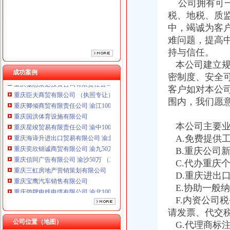
公司拥有可一
税、地税、质
中，竭诚为客
难问题，提高
持与信任。
本公司建立规
重庆鸽牌电线电缆有限公司 渝北10010万 (进出口权)
成功案例
重庆傲志众达投资咨询有限责任公司 渝九1000万 （增资）
密制度、安全
重庆臣夫商贸有限公司 （执照专让）
客户如对本公
重庆卿倾商贸有限责任公司 渝江100万 （工商注册）
围内，我们愿
重庆国洪体育设施有限公司
重庆星竣贸易有限责任公司 渝中100万 （进出口权）
本公司主要业
重庆海谛升进出口贸易有限公司 渝北100万 （进出口权）
A.免费提供
重庆奕欣锦诚商贸有限公司 渝九50万 （工商注册）
B.重庆公司
重庆信同广告有限公司 渝沙50万 （工商注册）
重庆三虹房地产营销策划有限公司
C.代办重庆
重庆宝鹰汽车销售有限公司
D.重庆进出
重庆鸽牌电线电缆有限公司 渝北10010万 (进出口权)
E.协助一般
重庆傲志众达投资咨询有限责任公司 渝九1000万 （增资）
F.内资公司
重庆臣夫商贸有限公司 （执照专让）
请发票、代交
重庆卿倾商贸有限责任公司 渝江100万 （工商注册）
公司位置（地图）
G.代理商标
重庆国洪体育设施有限公司