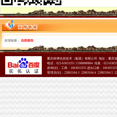
苏州高新区一般纳税人公司注册流程,苏州新区企业登记程序
2017申请一般纳税人的流程_搜狐财经_搜狐网
求助：注册一般纳税人公司流程及相关费用-青青岛社区
解读在武汉注册一般纳税人公司需要那些流程？_职场天地_天涯论坛_
如何注册一般纳税人,注册一般纳税人价格流程（转载）？_市场营销_
申请一般纳税人注册流程_财务咨询吧_百度贴吧
2017年注册深圳公司流程及如何申请成为一般纳税人_搜狐财经_搜狐网
北京注册一般纳税人公司好注册吗一般纳税人流程-北京58同城
友情链接：
自助添加
注册一般纳税人有限公司的流程、费用、条件、程序、时间
一般纳税人申请的流程|公司注册|专项审批-广州58同城
姑苏区注册一般纳税人公司申请流程
重庆帅博信息技术（集团）有限公司 地址：重庆渝
东莞注册一般纳税人新流程多少钱价格|东莞注册一般纳税人新流程多少
电话：023-63653351 13368080804 传真：023-6365
一般纳税人注册流程
咨询QQ：工商：1063653355 进出口权：1063653355
注册一般纳税人流程_百度宝宝知道
受理员QQ：22863164-3 22863164-4 22863164-5 228
一般纳税人申请流程|郑州二七区一般纳税人认证【今日推荐网-郑州
一般纳税人注册流程_微笑面对人生_新浪博客
一般纳税人企业注册流程
注册一般纳税人的注册流程_能源/新能源栏目_机电之家网
注册一般纳税人流程_雨生百股工商代办_新浪博客
注册一般纳税人-一般纳税人注册资金-一般纳税人注册资本-一般纳税
2017年8月份公司注册流程一般纳税人-律师365
【一般纳税人怎样注册流程是怎样的的图片】-越秀水荫路易登网