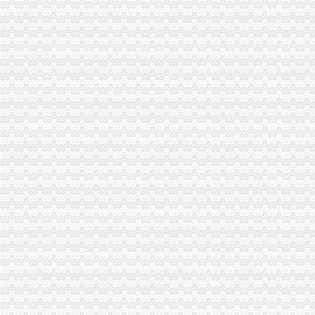
一般纳税人申请流程_百度经验
北京市注册一般纳税人公司流程提供一般纳税人注册地址_2017招聘信
2017年注册一般纳税人的公司需要的流程_陕北中公教育_新浪博客
一般一般纳税人流程提供一般纳税人注册地址-阿里巴巴
泉州注册一般纳税人公司流程【今日推荐网-泉州工商/税务/财务】
北京公司注册申请一般纳税人公司流程提供一般纳税人地址-其他-久
2017花都申请一般纳税人的流程广州公司注册今题网
一般纳税人注册的基本流程就是以上的三步-直辖市上海展览会议信息
注册一般纳税人资格流程开普票价格|注册一般纳税人资格流程开普票型
在合肥快速申请一般纳税人的流程与注册方-合肥一般纳税人申请与
苏州高新区一般纳税人公司注册流程,苏州新区企业登记程序
2017申请一般纳税人的流程_搜狐财经_搜狐网
求助：注册一般纳税人公司流程及相关费用-青青岛社区
解读在武汉注册一般纳税人公司需要那些流程？_职场天地_天涯论坛_
如何注册一般纳税人,注册一般纳税人价格流程（转载）？_市场营销_
申请一般纳税人注册流程_财务咨询吧_百度贴吧
2017年注册深圳公司流程及如何申请成为一般纳税人_搜狐财经_搜狐网
北京注册一般纳税人公司好注册吗一般纳税人流程-北京58同城
注册一般纳税人有限公司的流程、费用、条件、程序、时间
一般纳税人申请的流程|公司注册|专项审批-广州58同城
姑苏区注册一般纳税人公司申请流程