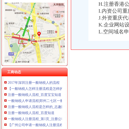
重庆卿倾商贸有限责任公司 渝江100万 （工商注册）
H.注册香港
重庆国洪体育设施有限公司
I.内资公司
一般纳税人注册流程
重庆星竣贸易有限责任公司 渝中100万 （进出口权）
J.外资重庆
注册一般纳税人流程_百度宝宝知道
重庆海谛升进出口贸易有限公司 渝北100万 （进出口权）
一般纳税人申请流程|郑州二七区一般纳税人认证【今日推荐网-郑州
K.企业网站
重庆奕欣锦诚商贸有限公司 渝九50万 （工商注册）
一般纳税人注册流程_微笑面对人生_新浪博客
L.空间域名
重庆信同广告有限公司 渝沙50万 （工商注册）
一般纳税人企业注册流程
重庆三虹房地产营销策划有限公司
注册一般纳税人的注册流程_能源/新能源栏目_机电之家网
重庆宝鹰汽车销售有限公司
注册一般纳税人流程_雨生百股工商代办_新浪博客
注册一般纳税人-一般纳税人注册资金-一般纳税人注册资本-一般纳税
2017年8月份公司注册流程一般纳税人-律师365
【一般纳税人怎样注册流程是怎样的的图片】-越秀水荫路易登网
工商动态
一般纳税人注册现在都是什麽流程？-娱乐先锋-网上车市汽车论坛
2017年深圳注册一般纳税人的流程
【一般纳税人怎样注册流程是怎样的】-越秀水荫路易登网
注册一般纳税人流程_百度宝宝知道
一般纳税人申请流程|郑州二七区一般纳税人认证【今日推荐网-郑州
注册一般纳税人流程是怎样的_志趣网
注册一般纳税人流程_百度知道
一般纳税人注册流程_第1页_注册公司,企业增资_职场_西祠胡同
【广州公司申请一般纳税人注册流程步骤】价格_厂家_图片-Hc360慧
办理一般纳税人流程_上海金山注册贸易公司申请一般纳税人_无忧注册