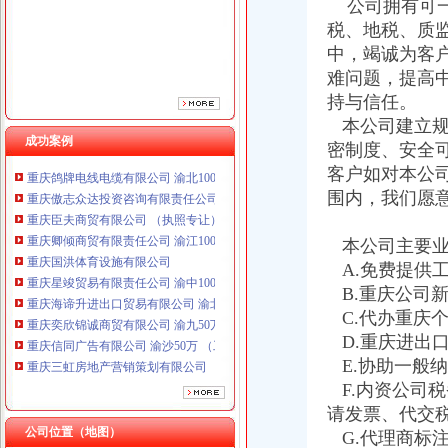
公司拥有可一
税、地税、质
中，竭诚为客
难问题，提高
持与信任。
本公司建立规
成功案例
密制度、安全
重庆鸽牌电线电缆有限公司 渝北10010万 (进出口权)
客户如对本公
重庆傲志众达投资咨询有限责任公司 渝九1000万 （增资）
围内，我们愿
重庆臣夫商贸有限公司 （执照专让）
重庆卿倾商贸有限责任公司 渝江100万 （工商注册）
本公司主要业
重庆国洪体育设施有限公司
重庆星竣贸易有限责任公司 渝中100万 （进出口权）
A.免费提供
重庆海谛升进出口贸易有限公司 渝北100万 （进出口权）
B.重庆公司
重庆奕欣锦诚商贸有限公司 渝九50万 （工商注册）
C.代办重庆
重庆信同广告有限公司 渝沙50万 （工商注册）
D.重庆进出
重庆三虹房地产营销策划有限公司
E.协助一般
重庆宝鹰汽车销售有限公司
F.内资公司
重庆鸽牌电线电缆有限公司 渝北10010万 (进出口权)
请发票、代交
重庆傲志众达投资咨询有限责任公司 渝九1000万 （增资）
公司位置（地图）
重庆臣夫商贸有限公司 （执照专让）
G.代理商标