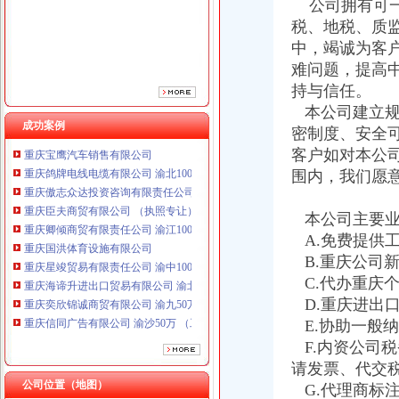
公司拥有可一
税、地税、质
中，竭诚为客
难问题，提高
持与信任。
本公司建立规
成功案例
密制度、安全
客户如对本公
重庆鸽牌电线电缆有限公司 渝北10010万 (进出口权)
围内，我们愿
重庆傲志众达投资咨询有限责任公司 渝九1000万 （增资）
重庆臣夫商贸有限公司 （执照专让）
重庆卿倾商贸有限责任公司 渝江100万 （工商注册）
本公司主要业
重庆国洪体育设施有限公司
A.免费提供
重庆星竣贸易有限责任公司 渝中100万 （进出口权）
B.重庆公司
重庆海谛升进出口贸易有限公司 渝北100万 （进出口权）
C.代办重庆
重庆奕欣锦诚商贸有限公司 渝九50万 （工商注册）
D.重庆进出
重庆信同广告有限公司 渝沙50万 （工商注册）
E.协助一般
重庆三虹房地产营销策划有限公司
F.内资公司
重庆宝鹰汽车销售有限公司
重庆鸽牌电线电缆有限公司 渝北10010万 (进出口权)
请发票、代交
重庆傲志众达投资咨询有限责任公司 渝九1000万 （增资）
公司位置（地图）
G.代理商标