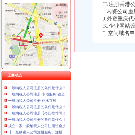
重庆臣夫商贸有限公司 （执照专让）
H.注册香港
重庆卿倾商贸有限责任公司 渝江100万 （工商注册）
I.内资公司
重庆国洪体育设施有限公司
J.外资重庆
一般纳税人公司注册
重庆星竣贸易有限责任公司 渝中100万 （进出口权）
K.企业网站
一般纳税人公司注册
重庆海谛升进出口贸易有限公司 渝北100万 （进出口权）
一般纳税人公司注册的条件是什么？-爱问知识人
L.空间域名
重庆奕欣锦诚商贸有限公司 渝九50万 （工商注册）
一般纳税人公司注册,注册一般纳税人公司无需场地-供应信息-环球
重庆信同广告有限公司 渝沙50万 （工商注册）
一般纳税人公司注册
重庆三虹房地产营销策划有限公司
一般纳税人公司注册流程都有哪些呢？你知道吗？-重庆社区
重庆宝鹰汽车销售有限公司
重庆巴南区公司注册一般纳税人申请
重庆公司注册、工商办理、税务办理、一般纳税人申请【今日推荐网-
【重庆公司注册之一般纳税人认定标准以及好处是什么？】-九龙坡渝
工商动态
注册各区一般纳税人公司
一般纳税人公司注册的条件是什么？-爱问知识人
一般纳税人公司注册-专项服务-铁道网
一般纳税人公司注册-丽水在线
一般纳税人公司注册的条件是什么？
一般纳税人公司注册【今日推荐网-北京工商/税务/财务】
一般纳税人公司注册的条件是什么【今日推荐网-北京工商/税务/财务】
成立一家一般纳税人公司注册资金少为多少_百度知道
【一般纳税人公司注册服务、注册一般纳税人公司、注册公司办照】
【注册一般纳税人公司,一般纳税人公司注册,山西公司注册。】价格