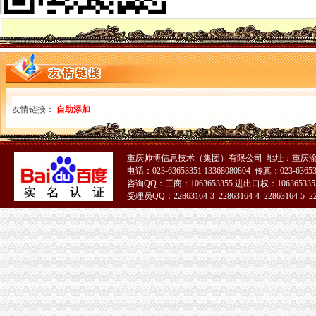
一般纳税人公司注册代理-商务服务
上海一般纳税人公司注册-商务服务-绍兴E网
供应苏州一般纳税人公司注册（图）-供应信息-环球经贸网
【一般纳税人公司注册】-会计服务-南京赶集网
小规模、一般纳税人公司注册_朗辉为你服务__杭州19楼
一般纳税人公司注册代理记账内容价格|一般纳税人公司注册代理记账内
工业园区信誉高的一般纳税人公司注册-商务服务-互动百科
友情链接：
自助添加
代办北京一般纳税人公司注册申请条件-北京便民网
注册商标,申请一般纳税人,注册公司,财税代理
一般纳税人公司注册记账报税_商务服务_厦门小鱼社区_厦门小鱼网
松岗专业免费申请一般纳税人注册公司-深圳58同城
重庆帅博信息技术（集团）有限公司 地址：重庆渝
小规模、一般纳税人公司注册_郎辉财务公司注册__杭州19楼
电话：023-63653351 13368080804 传真：023-6365
咨询QQ：工商：1063653355 进出口权：1063653355
朝区一般纳税人公司注册代理公司-爱喇叭网
受理员QQ：22863164-3 22863164-4 22863164-5 228
一般纳税人公司注册
一般纳税人公司注册
一般纳税人公司注册的条件是什么？-爱问知识人
一般纳税人公司注册,注册一般纳税人公司无需场地-供应信息-环球
一般纳税人公司注册
一般纳税人公司注册流程都有哪些呢？你知道吗？-重庆社区
重庆巴南区公司注册一般纳税人申请
重庆公司注册、工商办理、税务办理、一般纳税人申请【今日推荐网-