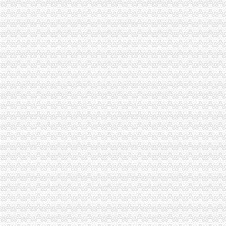
【重庆公司注册之一般纳税人认定标准以及好处是什么？】-九龙坡渝
注册各区一般纳税人公司
一般纳税人公司注册的条件是什么？-爱问知识人
一般纳税人公司注册-专项服务-铁道网
一般纳税人公司注册-丽水在线
一般纳税人公司注册的条件是什么？
一般纳税人公司注册【今日推荐网-北京工商/税务/财务】
一般纳税人公司注册的条件是什么【今日推荐网-北京工商/税务/财务】
成立一家一般纳税人公司注册资金少为多少_百度知道
【一般纳税人公司注册服务、注册一般纳税人公司、注册公司办照】
【注册一般纳税人公司,一般纳税人公司注册,山西公司注册。】价格
代办一般纳税人公司提供地址注册_其它类栏目_机电之家网
一般纳税人公司注册-汉唐信通（北京）咨询股份有限公司
【一般纳税人公司注册申请】价格_厂家_图片-Hc360慧聪网
注册一般纳税人公司流程和费用-阿里巴巴
专业一般纳税人公司注册,注册一般纳税人公司需要什么条件费用？
一般纳税人公司注册记账报税_商务服务_厦门小鱼社区_厦门小鱼网
注册一般纳税人公司,一般纳税人工商注册代理_志趣网
注册一般纳税人公司的条件_浦江注册公司代理_新浪博客
增值税一般纳税人公司注册流程,增值税一般纳税人公司_志趣网
注册一般纳税人公司详细步骤,上海注册一般纳税人公司-上海经济开
北京审批一般纳税人公司注册代办条件