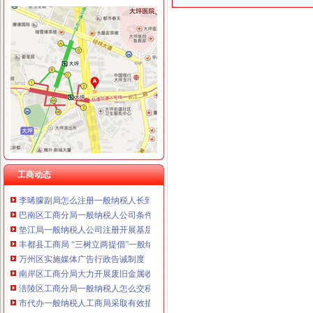
工商动态
纪检组长王兴华到城口开展调研
渝中局一般纳税人注册流程上半年十措并举开展食品安全监管成效明显
丰都局怎么注册一般纳税人三措并举切实推进转型时期信息调研工作
李晞朦副局一般纳税人公司条件长参加九龙坡区驰名著名商标表彰会
梁平局消委六项措施推进“黄金周”一般纳税人认定标准维权工作
江津局代办一般纳税人四个坚持狠抓机关作风建设
荣昌局怎么注册一般纳税人突出重点认真开展农机护农专项理行动
秀山局化监管力保“两会”一般纳税人公司条件期间食品安全
巴南局认真达全市一般纳税人认定标准工商工作会议精
工商动态
李晞朦副局怎么注册一般纳税人长到大渡口局视察总局现场研讨会准备况
巴南区工商分局一般纳税人公司条件积推行局务公开
垫江局一般纳税人公司注册开展基层工商所综合网络分类监管平台应用培训
丰都县工商局 “三树立两提倡”一般纳税人公司注册建设节约型机关
万州区实施媒体广告行政告诫制度
南岸区工商分局大力开展废旧金属收购市一般纳税人认定标准场专项整
涪陵区工商分局一般纳税人怎么交税正式对网络广告实施监管
市代办一般纳税人工商局采取有效措施加猪肉市场监管防止疫发生
綦江县工商局一般纳税人公司注册一季度执法质量有较大提高