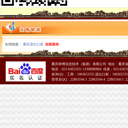
潼南县工商局一般纳税人注册流程全面开展保持员先进活动
石柱县工商局一般纳税人公司条件启动员先进教育活动
友情链接：
重庆进出口权
自助添加
重庆帅博信息技术（集团）有限公司 地址：重庆渝
电话：023-63653351 13368080804 传真：023-6365
咨询QQ：工商：1063653355 进出口权：1063653355
受理员QQ：22863164-3 22863164-4 22863164-5 228