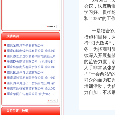
5月30日，
重庆卿倾商贸有限责任公司 渝江100万 （工商注册）
会议，认真听
重庆国洪体育设施有限公司
学习好、贯彻好
重庆星竣贸易有限责任公司 渝中100万 （进出口权）
和“1356”
重庆海谛升进出口贸易有限公司 渝北100万 （进出口权）
重庆奕欣锦诚商贸有限公司 渝九50万 （工商注册）
一是结合双桥
重庆信同广告有限公司 渝沙50万 （工商注册）
重庆三虹房地产营销策划有限公司
成功案例
措施和目标，
重庆宝鹰汽车销售有限公司
行“阳光政务
重庆鸽牌电线电缆有限公司 渝北10010万 (进出口权)
务，为招商引
重庆傲志众达投资咨询有限责任公司 渝九1000万 （增资）
续深入开展整
重庆臣夫商贸有限公司 （执照专让）
的监管力度，
重庆卿倾商贸有限责任公司 渝江100万 （工商注册）
人手非常紧张
重庆国洪体育设施有限公司
挥“一会两站
重庆星竣贸易有限责任公司 渝中100万 （进出口权）
重庆海谛升进出口贸易有限公司 渝北100万 （进出口权）
群众的血肉联系
重庆奕欣锦诚商贸有限公司 渝九50万 （工商注册）
培训活动，为
重庆信同广告有限公司 渝沙50万 （工商注册）
力自加，不求
重庆三虹房地产营销策划有限公司
重庆宝鹰汽车销售有限公司
公司位置（地图）