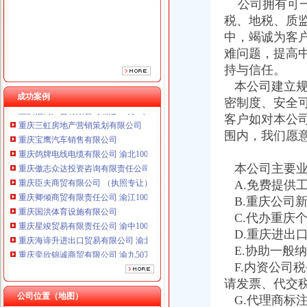
公司拥有可一
重庆臣夫商贸有限公司 （执照专让）
税、地税、质
重庆卿倾商贸有限责任公司 渝江100万 （工商注册）
中，竭诚为客
重庆国洪体育设施有限公司
难问题，提高
重庆星竣贸易有限责任公司 渝中100万 （进出口权）
持与信任。
重庆海谛升进出口贸易有限公司 渝北100万 （进出口权）
本公司建立规
重庆奕欣锦诚商贸有限公司 渝九50万 （工商注册）
成功案例
重庆信同广告有限公司 渝沙50万 （工商注册）
密制度、安全
重庆三虹房地产营销策划有限公司
客户如对本公
重庆宝鹰汽车销售有限公司
围内，我们愿
重庆鸽牌电线电缆有限公司 渝北10010万 (进出口权)
重庆傲志众达投资咨询有限责任公司 渝九1000万 （增资）
本公司主要业
重庆臣夫商贸有限公司 （执照专让）
A.免费提供
重庆卿倾商贸有限责任公司 渝江100万 （工商注册）
B.重庆公司
重庆国洪体育设施有限公司
重庆星竣贸易有限责任公司 渝中100万 （进出口权）
C.代办重庆
重庆海谛升进出口贸易有限公司 渝北100万 （进出口权）
D.重庆进出
重庆奕欣锦诚商贸有限公司 渝九50万 （工商注册）
E.协助一般
重庆信同广告有限公司 渝沙50万 （工商注册）
F.内资公司
重庆三虹房地产营销策划有限公司
请发票、代交
重庆宝鹰汽车销售有限公司
公司位置（地图）
G.代理商标