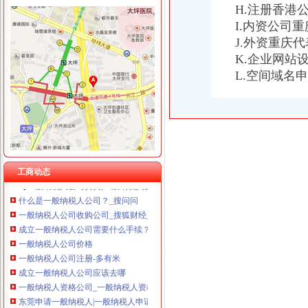
H.注册香港
I.内资公司
J.外资重庆
K.企业网站
一般纳税人公司
L.空间域名
一般纳税人-搜百科
一般纳税人公司新招聘信息-搜招聘全搜索
一般纳税人-搜百科
一般纳税人查询
一般纳税人公司新招聘信息-搜招聘全搜索
一般纳税人企业_公司详-阿里巴巴
一般纳税人_百度百科
工商动态
【一般纳税人公司黄页,一般纳税人企业名录】_顺企网
什么是一般纳税人公司？_搜问问
一般纳税人公司收购公司_搜狐财经_搜狐网
成立一般纳税人公司需要什么手续？_百度知道
一般纳税人公司价格
一般纳税人公司注册-多有米
成立一般纳税人公司应该去哪
一般纳税人资格公司_一般纳税人资格厂家_公司黄页-阿里巴巴
东莞申请一般纳税人|一般纳税人申请|公司注册|注册公司|东莞一般纳税
求购一般纳税人公司|求购一般纳税人公司网站