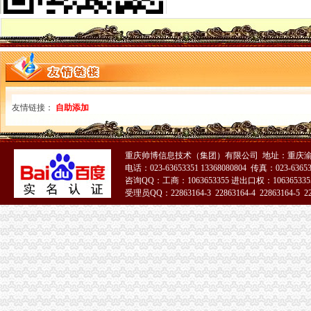
一般纳税人公司一手资源-爱喇叭网
【上海一般纳税人公司信息】-上海58同城
注册一般纳税人公司代办
一般纳税人公司转让-石家庄58同城
【一般纳税人公司会计、增值税一般纳税人公司、百集会计】价格,
一般纳税人公司转让
上海一般纳税人公司注册地址_云同盟
友情链接：
自助添加
广州注册一般纳税人公司、代办一般纳税人成立-广州58同城
【申请一般纳税人公司注册公司注册申请一般纳税人】价格,厂家,
山西太原办一般纳税人公司-机构与组织
【供应申请一般纳税人公司】-生意地
重庆帅博信息技术（集团）有限公司 地址：重庆渝
一般纳税人资格认证公司_一般纳税人资格认证厂家_公司黄页-阿里巴巴
电话：023-63653351 13368080804 传真：023-6365
咨询QQ：工商：1063653355 进出口权：1063653355
【注册一般纳税人公司地址代理申请一般纳税人】价格,厂家,图片,
受理员QQ：22863164-3 22863164-4 22863164-5 228
【地宝网】南昌一般纳税人公司注册_咨询代办顾问
一般纳税人公司
一般纳税人-搜百科
一般纳税人公司新招聘信息-搜招聘全搜索
一般纳税人-搜百科
一般纳税人查询
一般纳税人公司新招聘信息-搜招聘全搜索
一般纳税人企业_公司详-阿里巴巴