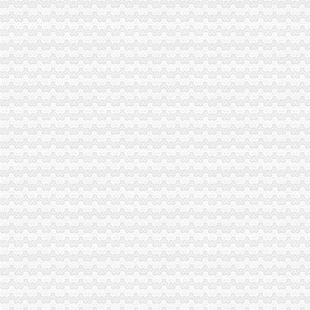
税务总局：今起开增值税普通发票需提供税号-发票,增值税,起开,