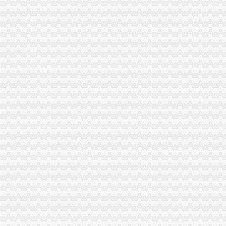
广西国税增值税普通发票
增值税电子发票“登陆”万州—三峡媒网—万州门户|华龙网渝东北网
税务总局：今起开增值税普通发票需提供税号-上游新闻汇聚向上的力量
增值税发票和普通发票有哪些区别
税务总局：今起开增值税普通发票需提供税号_证券时报网
关于采集增值税普通发票信息的通知
7月起,开具普通增值税发票有新规！_服务推荐_中国网
增值税普通发票开票软件-CSDN下载
增值税普通发票定义
开具增值税普通发票只需要公司名称,其他的都不需要_财经头条
增值税普通发票到底怎么开？_税务频道_红网
[旧书勘误]再谈增值税专用发票、增值税普通发票、普通发票
增值税普通发票-黑龙江消费维权法律咨询-法邦网,免费为您解答法律
增值税普通发票核定可即时办结_网易新闻
增值税普通发票印软件30.0.7官方版下载_华软件站
增值税普通发票
本市开展增值税普通发票专项整
江苏增值税普通发票真伪查询_江苏发票查询_江苏增值税发票查询_会
上海增值税普通发票装修样板间
增值税普通发票丢失如何处理
DJI帮助中心-购买指南