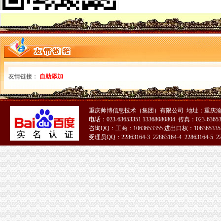
增值税普通发票到底怎么开？_税务频道_红网
[旧书勘误]再谈增值税专用发票、增值税普通发票、普通发票
增值税普通发票-黑龙江消费维权法律咨询-法邦网,免费为您解答法律
增值税普通发票核定可即时办结_网易新闻
增值税普通发票印软件30.0.7官方版下载_华软件站
增值税普通发票
本市开展增值税普通发票专项整
江苏增值税普通发票真伪查询_江苏发票查询_江苏增值税发票查询_会
友情链接：
自助添加
上海增值税普通发票装修样板间
增值税普通发票丢失如何处理
DJI帮助中心-购买指南
重庆帅博信息技术（集团）有限公司 地址：重庆渝
税务总局：今起开增值税普通发票需提供税号-发票,增值税,起开,
电话：023-63653351 13368080804 传真：023-6365
增值税普通发票
咨询QQ：工商：1063653355 进出口权：1063653355
受理员QQ：22863164-3 22863164-4 22863164-5 228
青岛增值税普通发票-青岛增值税普通发票公司
增值税专用发票与增值税普通发票的区别1-会计从业资格-无忧考网
新版增值税普通发票开票软件下载V1.0官方版_西西软件下载
增值税普通发票（卷票）启用开票成本减六成_新闻中心_社会新闻
山东增值税普通发票查询
增值税普通发票是什么概念
天津开展增值税普通发票专项整击税收违法-中新网
增值税普通发票法律常识-110网