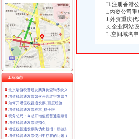
重庆卿倾商贸有限责任公司 渝江100万 （工商注册）
H.注册香港
重庆国洪体育设施有限公司
I.内资公司
增值税普通发票
重庆星竣贸易有限责任公司 渝中100万 （进出口权）
J.外资重庆
青岛增值税普通发票-青岛增值税普通发票公司
重庆海谛升进出口贸易有限公司 渝北100万 （进出口权）
K.企业网站
增值税专用发票与增值税普通发票的区别1-会计从业资格-无忧考网
重庆奕欣锦诚商贸有限公司 渝九50万 （工商注册）
新版增值税普通发票开票软件下载V1.0官方版_西西软件下载
L.空间域名
重庆信同广告有限公司 渝沙50万 （工商注册）
增值税普通发票（卷票）启用开票成本减六成_新闻中心_社会新闻
重庆三虹房地产营销策划有限公司
山东增值税普通发票查询
重庆宝鹰汽车销售有限公司
增值税普通发票是什么概念
天津开展增值税普通发票专项整击税收违法-中新网
增值税普通发票法律常识-110网
徐州开餐饮发票__百度__经验
工商动态
增值税普通发票-110网
北京增值税普通发票真伪查询系统入口_北京普通发票真伪查询_会计网
增值税普通发票如何开具红字发票？_税屋网——第一时间递财税政
如何开增值税普通发票_百度经验
增值税普通发票样本_格子啦
税务总局：今起开增值税普通发票需提供税号-中新网
增值税普通发票能扣么
增值税普通发票防伪出新招！新鉴别方法看这里_税务频道_红网
增值税普通发票使用中存在的问题-财经频道-金融界
微博投票——上海增值税普通发票