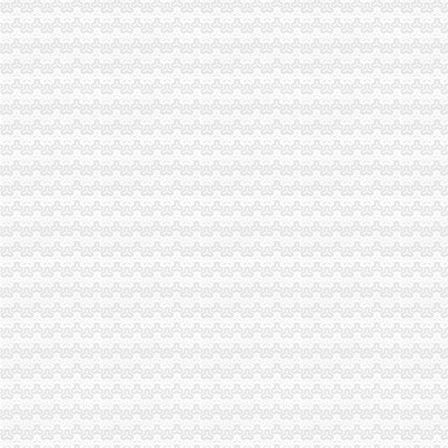
徐州开餐饮发票__百度__经验
增值税普通发票-110网
北京增值税普通发票真伪查询系统入口_北京普通发票真伪查询_会计网
增值税普通发票如何开具红字发票？_税屋网——第一时间递财税政
如何开增值税普通发票_百度经验
增值税普通发票样本_格子啦
税务总局：今起开增值税普通发票需提供税号-中新网
增值税普通发票能扣么
增值税普通发票防伪出新招！新鉴别方法看这里_税务频道_红网
增值税普通发票使用中存在的问题-财经频道-金融界
微博投票——上海增值税普通发票
河南增值税普通发票真伪查询系统-郑州信息网
税务总局决定调整增值税普通发票防伪措施-新华网
增值税普通发票_腾讯
增值税普通发票作废
增值税普通发票
什么是增值税发票？和普通发票有什么区别？-育路外贸网
增值税普通发票税率是几多？_教育联展网
[求助]开增值税专用发票和增值税普通发票有什么区别？_中华会计网校
什么是增值税发票？和普通发票有什么区别？-法律快车报关商检
增值税普通发票也能够进行扣了？—多有米
增值税普通发票如何入账_已解决-阿里巴巴生意经