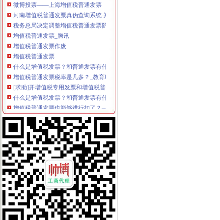
河南增值税普通发票真伪查询系统-郑州信息网
税务总局决定调整增值税普通发票防伪措施-新华网
增值税普通发票_腾讯
增值税普通发票作废
增值税普通发票
什么是增值税发票？和普通发票有什么区别？-育路外贸网
增值税普通发票税率是几多？_教育联展网
[求助]开增值税专用发票和增值税普通发票有什么区别？_中华会计网校
什么是增值税发票？和普通发票有什么区别？-法律快车报关商检
增值税普通发票也能够进行扣了？—多有米
增值税普通发票如何入账_已解决-阿里巴巴生意经
广西国税增值税普通发票
增值税电子发票“登陆”万州—三峡媒网—万州门户|华龙网渝东北网
税务总局：今起开增值税普通发票需提供税号-上游新闻汇聚向上的力量
增值税发票和普通发票有哪些区别
税务总局：今起开增值税普通发票需提供税号_证券时报网
关于采集增值税普通发票信息的通知
7月起,开具普通增值税发票有新规！_服务推荐_中国网
增值税普通发票开票软件-CSDN下载
增值税普通发票定义
开具增值税普通发票只需要公司名称,其他的都不需要_财经头条