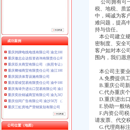
公司拥有可一
税、地税、质
中，竭诚为客
难问题，提高
持与信任。
本公司建立规
成功案例
密制度、安全
重庆鸽牌电线电缆有限公司 渝北10010万 (进出口权)
客户如对本公
重庆傲志众达投资咨询有限责任公司 渝九1000万 （增资）
围内，我们愿
重庆臣夫商贸有限公司 （执照专让）
重庆卿倾商贸有限责任公司 渝江100万 （工商注册）
本公司主要业
重庆国洪体育设施有限公司
A.免费提供
重庆星竣贸易有限责任公司 渝中100万 （进出口权）
重庆海谛升进出口贸易有限公司 渝北100万 （进出口权）
B.重庆公司
重庆奕欣锦诚商贸有限公司 渝九50万 （工商注册）
C.代办重庆
重庆信同广告有限公司 渝沙50万 （工商注册）
D.重庆进出
重庆三虹房地产营销策划有限公司
E.协助一般
重庆宝鹰汽车销售有限公司
F.内资公司
重庆鸽牌电线电缆有限公司 渝北10010万 (进出口权)
请发票、代交
重庆傲志众达投资咨询有限责任公司 渝九1000万 （增资）
公司位置（地图）
G.代理商标
重庆臣夫商贸有限公司 （执照专让）